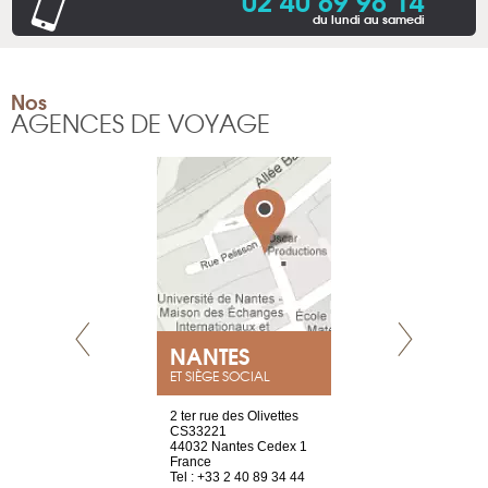
du lundi au samedi
Nos
AGENCES DE VOYAGE
NEUVE
NANTES
GENÈV
ET SIÈGE SOCIAL
a-shop
2 ter rue des Olivettes
rue de Montc
el, 106
CS33221
1207 Genèv
neuve
44032 Nantes Cedex 1
Suisse
France
Tel : +41 22 
1 965 65 00
Tel : +33 2 40 89 34 44