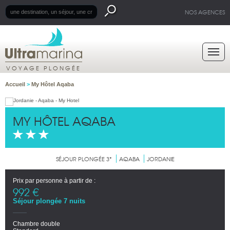
NOS AGENCES
VOYAGE PLONGÉE
Accueil
>
My Hôtel Aqaba
MY HÔTEL AQABA
SÉJOUR PLONGÉE 3*
AQABA
JORDANIE
Prix par personne à partir de :
992 €
Séjour plongée 7 nuits
Chambre double