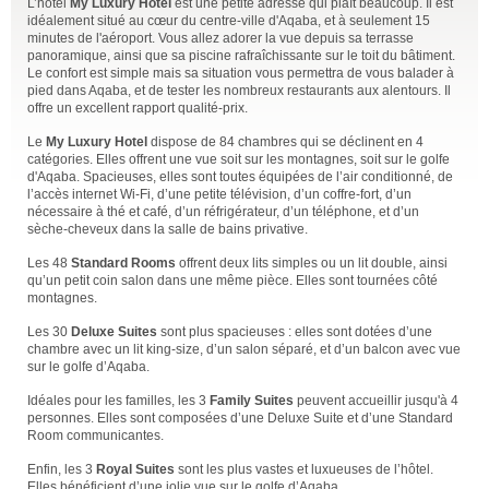
L’hôtel
My Luxury Hotel
est une petite adresse qui plaît beaucoup. Il est
idéalement situé au cœur du centre-ville d'Aqaba, et à seulement 15
minutes de l'aéroport. Vous allez adorer la vue depuis sa terrasse
panoramique, ainsi que sa piscine rafraîchissante sur le toit du bâtiment.
Le confort est simple mais sa situation vous permettra de vous balader à
pied dans Aqaba, et de tester les nombreux restaurants aux alentours. Il
offre un excellent rapport qualité-prix.
Le
My Luxury Hotel
dispose de 84 chambres qui se déclinent en 4
catégories. Elles offrent une vue soit sur les montagnes, soit sur le golfe
d'Aqaba. Spacieuses, elles sont toutes équipées de l’air conditionné, de
l’accès internet Wi-Fi, d’une petite télévision, d’un coffre-fort, d’un
nécessaire à thé et café, d’un réfrigérateur, d’un téléphone, et d’un
sèche-cheveux dans la salle de bains privative.
Les 48
Standard Rooms
offrent deux lits simples ou un lit double, ainsi
qu’un petit coin salon dans une même pièce. Elles sont tournées côté
montagnes.
Les 30
Deluxe Suites
sont plus spacieuses : elles sont dotées d’une
chambre avec un lit king-size, d’un salon séparé, et d’un balcon avec vue
sur le golfe d’Aqaba.
Idéales pour les familles, les 3
Family Suites
peuvent accueillir jusqu'à 4
personnes. Elles sont composées d’une Deluxe Suite et d’une Standard
Room communicantes.
Enfin, les 3
Royal Suites
sont les plus vastes et luxueuses de l’hôtel.
Elles bénéficient d’une jolie vue sur le golfe d’Aqaba.