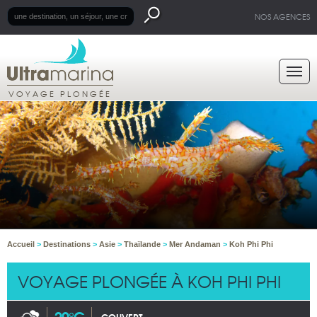
NOS AGENCES
VOYAGE PLONGÉE
Accueil
>
Destinations
>
Asie
>
Thaïlande
>
Mer Andaman
>
Koh Phi Phi
VOYAGE PLONGÉE À KOH PHI PHI
29°C