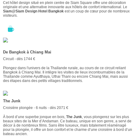
Cet hôtel design situé en plein centre de Siam Square offre une décoration
originale et une alternative innovante aux hôtels de confort international. Le
Siam@Siam Design Hotel Bangkok
est un coup de cœur pour de nombreux
visiteurs.
De Bangkok à Chiang Mai
Circuit - dès 1744 €
Plongez dans l'univers de la Thaïlande rurale, au cours de ce circuit reliant
Bangkok à Chiang Mai. Il intègre les visites de lieux incontournables de la
Thaïlande comme Ayutthaya, Uthai Thani ou encore Chiang Mai, mais aussi
des étapes dans des petits villages traditionnels.
The Junk
Croisière plongée - 6 nuits - dès 2071 €
À bord d’une superbe jonque en bois,
The Junk
, vous plongerez sur les plus
beaux sites de la Mer d’Andaman. Ce bateau, unique en son genre, a servi de
décor à de nombreux films. Sans être luxueux, mais totalement réaménagé
pour la plongée, il offre un bon confort et le charme d’une croisière à bord d’un
bateau ancien.