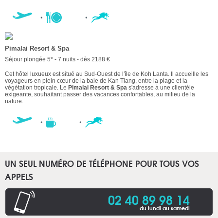
Pimalai Resort & Spa
Séjour plongée 5* - 7 nuits - dès 2188 €
Cet hôtel luxueux est situé au Sud-Ouest de l'île de Koh Lanta. Il accueille les
voyageurs en plein cœur de la baie de Kan Tiang, entre la plage et la
végétation tropicale. Le
Pimalai Resort & Spa
s'adresse à une clientèle
exigeante, souhaitant passer des vacances confortables, au milieu de la
nature.
UN SEUL NUMÉRO DE TÉLÉPHONE POUR TOUS VOS
APPELS
02 40 89 98 14
du lundi au samedi