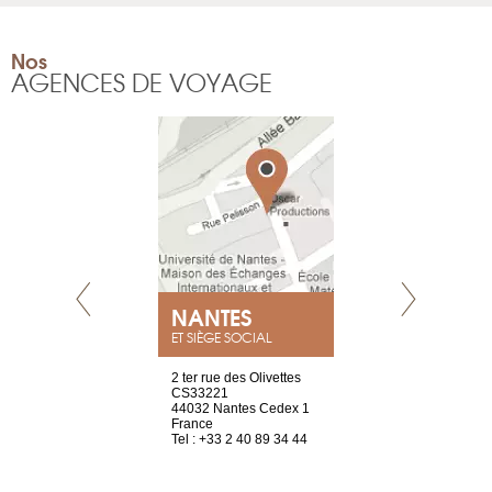
Nos
AGENCES DE VOYAGE
NEUVE
NANTES
GENÈV
ET SIÈGE SOCIAL
a-shop
2 ter rue des Olivettes
rue de Montc
el, 106
CS33221
1207 Genèv
neuve
44032 Nantes Cedex 1
Suisse
France
Tel : +41 22 
1 965 65 00
Tel : +33 2 40 89 34 44