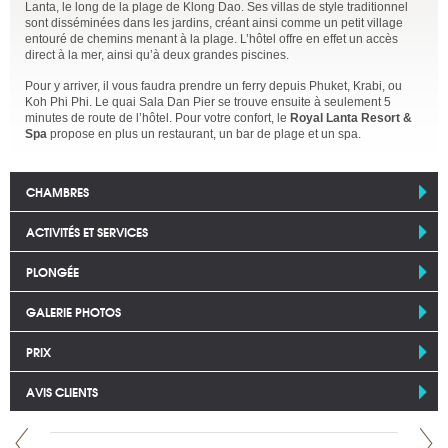
Lanta, le long de la plage de Klong Dao. Ses villas de style traditionnel
sont disséminées dans les jardins, créant ainsi comme un petit village
entouré de chemins menant à la plage. L’hôtel offre en effet un accès
direct à la mer, ainsi qu’à deux grandes piscines.
Pour y arriver, il vous faudra prendre un ferry depuis Phuket, Krabi, ou
Koh Phi Phi. Le quai Sala Dan Pier se trouve ensuite à seulement 5
minutes de route de l’hôtel. Pour votre confort, le
Royal Lanta Resort &
Spa
propose en plus un restaurant, un bar de plage et un spa.
CHAMBRES
ACTIVITÉS ET SERVICES
PLONGÉE
GALERIE PHOTOS
PRIX
AVIS CLIENTS