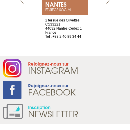
NEUVE
NANTES
GENÈV
ET SIÈGE SOCIAL
a-shop
2 ter rue des Olivettes
rue de Montc
el, 106
CS33221
1207 Genèv
neuve
44032 Nantes Cedex 1
Suisse
France
Tel : +41 22 
1 965 65 00
Tel : +33 2 40 89 34 44
Rejoignez-nous sur
INSTAGRAM
Rejoignez-nous sur
FACEBOOK
Inscription
NEWSLETTER