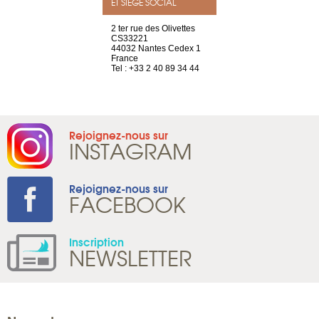
ET SIÈGE SOCIAL
a-shop
2 ter rue des Olivettes
rue de Montc
el, 106
CS33221
1207 Genèv
neuve
44032 Nantes Cedex 1
Suisse
France
Tel : +41 22 
1 965 65 00
Tel : +33 2 40 89 34 44
Rejoignez-nous sur
INSTAGRAM
Rejoignez-nous sur
FACEBOOK
Inscription
NEWSLETTER