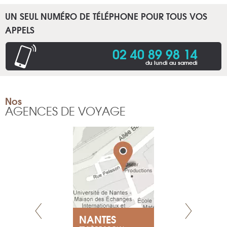
UN SEUL NUMÉRO DE TÉLÉPHONE POUR TOUS VOS
APPELS
02 40 89 98 14
du lundi au samedi
Nos
AGENCES DE VOYAGE
NEUVE
NANTES
GENÈV