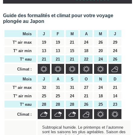
Guide des formalités et climat pour votre voyage
plongée au Japon
Mois
J
F
M
A
M
J
T° air max
19
19
21
24
26
29
T° air min
13
13
15
18
20
24
T° eau
21
21
21
22
24
26
Climat :
Mois
J
A
S
O
N
D
T° air max
32
31
31
27
24
21
T° air min
25
25
24
21
18
14
T° eau
28
28
28
26
25
23
Climat :
Subtropical humide. Le printemps et l’automne
sont les saisons les plus agréables. Saison des