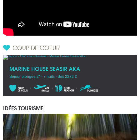
COUP DE COEUR
MARINE HOUSE SEASIR AKA
Séjour plongée 2* - 7 nuits - dès 2272 €
IDÉES TOURISME