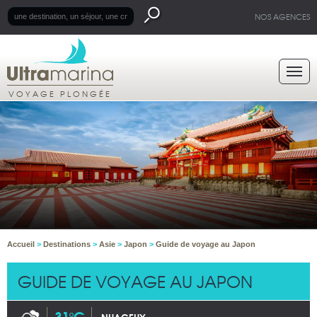
NOS AGENCES
VOYAGE PLONGÉE
Accueil
>
Destinations
>
Asie
>
Japon
>
Guide de voyage au Japon
GUIDE DE VOYAGE AU JAPON
31°C