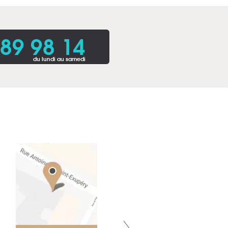
 89 98 14
du lundi au samedi