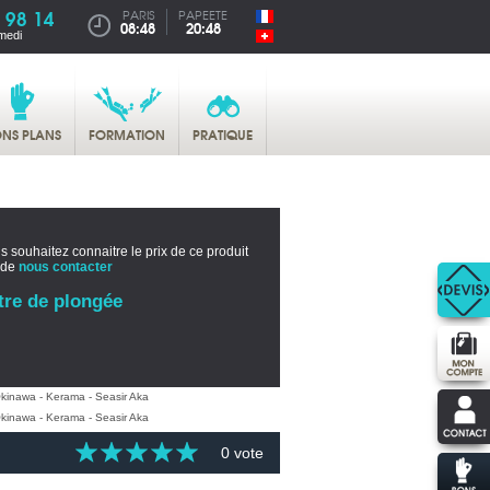
 98 14
PARIS
PAPEETE
08:48
20:48
medi
NS PLANS
FORMATION
PRATIQUE
s souhaitez connaitre le prix de ce produit
 de
nous contacter
tre de plongée
0 vote