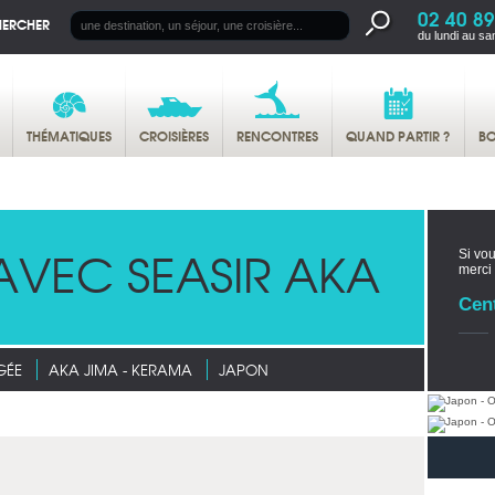
02 40 89
HERCHER
du lundi au sa
THÉMATIQUES
CROISIÈRES
RENCONTRES
QUAND PARTIR ?
BO
AVEC SEASIR AKA
Si vou
merci
Cen
GÉE
AKA JIMA - KERAMA
JAPON