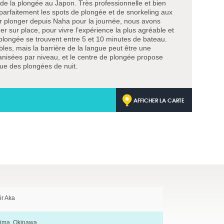
 de la plongée au Japon. Très professionnelle et bien
 parfaitement les spots de plongée et de snorkeling aux
nir plonger depuis Naha pour la journée, nous avons
r sur place, pour vivre l’expérience la plus agréable et
plongée se trouvent entre 5 et 10 minutes de bateau.
les, mais la barrière de la langue peut être une
ganisées par niveau, et le centre de plongée propose
que des plongées de nuit.
AFFICHER LA CARTE
ir Aka
jima, Okinawa