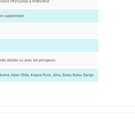
cours PADI jusqu’à Instructeur
 en supplément
rtie dédiée ou avec les plongeurs
ibama, Adan Shita, Kappa Rock, Gina, Butsu Butsu Sango