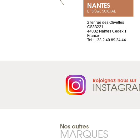
VILLENEUVE
NANTES
ET SIÈGE SOCIAL
Chez Scuba-shop
2 ter rue des Olivettes
Route d’Arvel, 106
CS33221
1844 Villeneuve
44032 Nantes Cedex 1
Suisse
France
Tel : +41 21 965 65 00
Tel : +33 2 40 89 34 44
Rejoignez-nous sur
INSTAGR
Nos autres
MARQUES