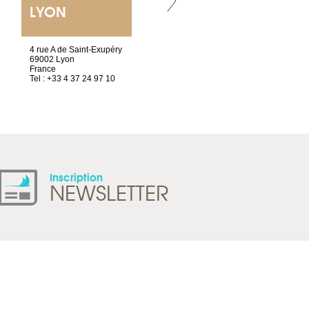
LYON
VILLENEUVE
4 rue A de Saint-Exupéry
Chez Scuba-shop
69002 Lyon
Route d’Arvel, 106
France
1844 Villeneuve
Tel : +33 4 37 24 97 10
Suisse
Tel : +41 21 965 65 00
Inscription
NEWSLETTER