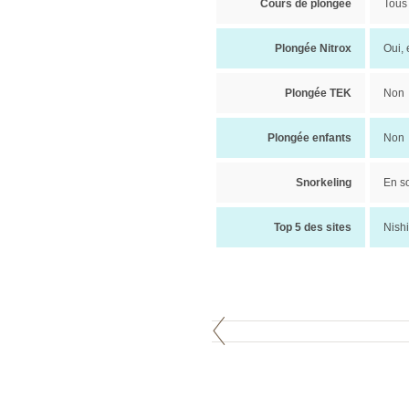
Cours de plongée
Tous 
Plongée Nitrox
Oui,
Plongée TEK
Non
Plongée enfants
Non
Snorkeling
En so
Top 5 des sites
Nish