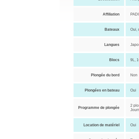
Affiliation
PADI
Bateaux
Oui,
Langues
Japon
Blocs
9L, 1
Plongée du bord
Non
Plongées en bateau
Oui
2 pl
Programme de plongée
Jour
Location de matériel
Oui