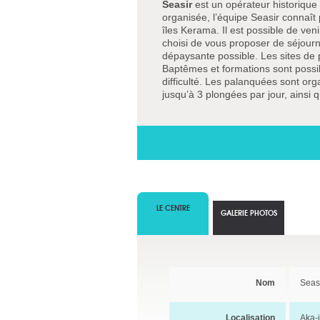
Seasir
est un opérateur historique
organisée, l’équipe Seasir connaît
îles Kerama. Il est possible de ve
choisi de vous proposer de séjourne
dépaysante possible. Les sites de 
Baptêmes et formations sont possib
difficulté. Les palanquées sont or
jusqu’à 3 plongées par jour, ainsi 
LE CENTRE
GALERIE PHOTOS
Nom
Seas
Localisation
Aka-