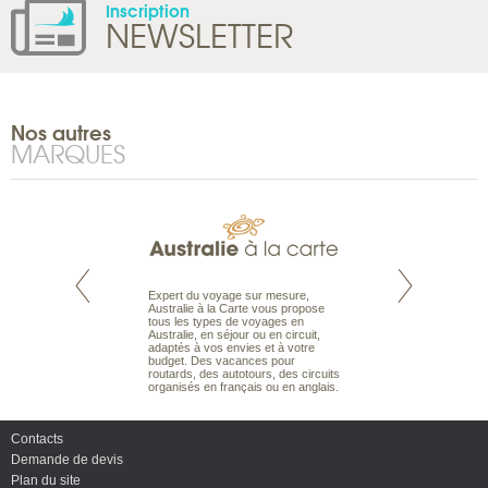
Inscription
NEWSLETTER
Nos autres
MARQUES
te est le spécialiste
Expert du voyage sur mesure,
Parce qu’ils sont
 le Pacifique.
Australie à la Carte vous propose
passionnés d’anim
bout du monde, en
tous les types de voyages en
sauvage, l’équipe d
sière, pour
Australie, en séjour ou en circuit,
carte comprend vos
ples et des îles
adaptés à vos envies et à votre
à votre service so
prenants, en hôtels
budget. Des vacances pour
voyage à la carte 
dans des pensions
routards, des autotours, des circuits
bâtir un safari à l
organisés en français ou en anglais.
envies.
Contacts
Demande de devis
Plan du site