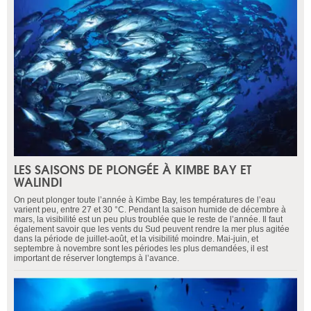
LES SAISONS DE PLONGÉE À KIMBE BAY ET
WALINDI
On peut plonger toute l’année à Kimbe Bay, les températures de l’eau
varient peu, entre 27 et 30 °C. Pendant la saison humide de décembre à
mars, la visibilité est un peu plus troublée que le reste de l’année. Il faut
également savoir que les vents du Sud peuvent rendre la mer plus agitée
dans la période de juillet-août, et la visibilité moindre. Mai-juin, et
septembre à novembre sont les périodes les plus demandées, il est
important de réserver longtemps à l’avance.