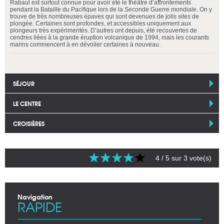
Rabaul est surtout connue pour avoir été le théâtre d’affrontements
pendant la Bataille du Pacifique lors de la Seconde Guerre mondiale. On y
trouve de très nombreuses épaves qui sont devenues de jolis sites de
plongée. Certaines sont profondes, et accessibles uniquement aux
plongeurs très expérimentés. D’autres ont depuis, été recouvertes de
cendres liées à la grande éruption volcanique de 1994, mais les courants
marins commencent à en dévoiler certaines à nouveau.
SÉJOUR
LE CENTRE
CROISIÈRES
4
/ 5 sur
3
vote(s)
Navigation
RAPIDE