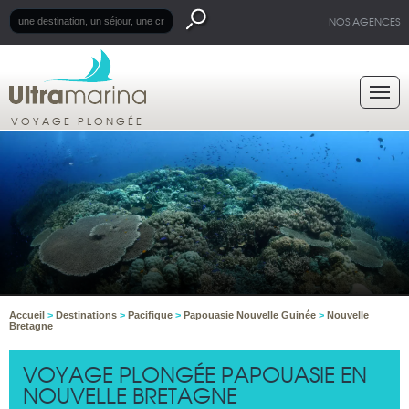
NOS AGENCES
VOYAGE PLONGÉE
Accueil
>
Destinations
>
Pacifique
>
Papouasie Nouvelle Guinée
>
Nouvelle
Bretagne
VOYAGE PLONGÉE PAPOUASIE EN
NOUVELLE BRETAGNE