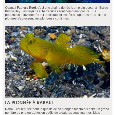
Quant à
Fathers Reef
, c’est une chaîne de récifs en plein océan à l’Est de
Kimbe Bay. Les requins et barracudas sont nombreux par ici… La
population d’invertébrés est prolifique, et les récifs superbes. Ces sites de
plongée s’adressent aux plongeurs confirmés.
LA PLONGÉE À RABAUL
Rabaul est réputée pour la qualité de sa plongée macro qui attire un grand
nombre de photographes en quête de créatures sous-marines. Mais