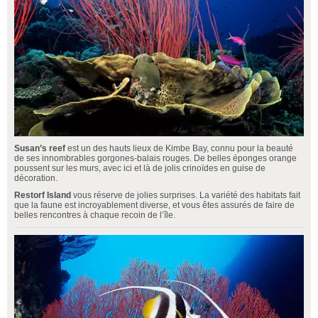
Susan’s reef
est un des hauts lieux de Kimbe Bay, connu pour la beauté
de ses innombrables gorgones-balais rouges. De belles éponges orange
poussent sur les murs, avec ici et là de jolis crinoïdes en guise de
décoration.
Restorf Island
vous réserve de jolies surprises. La variété des habitats fait
que la faune est incroyablement diverse, et vous êtes assurés de faire de
belles rencontres à chaque recoin de l’île.