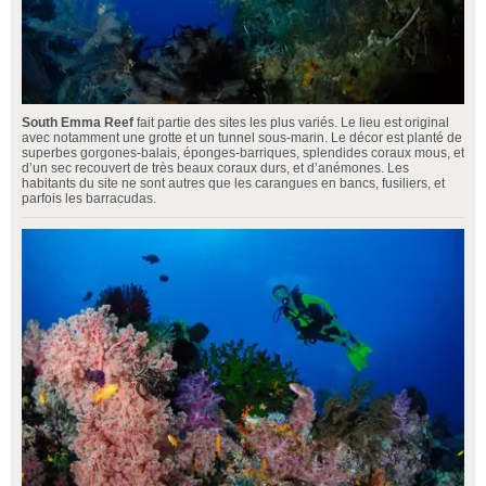
South Emma Reef
fait partie des sites les plus variés. Le lieu est original
avec notamment une grotte et un tunnel sous-marin. Le décor est planté de
superbes gorgones-balais, éponges-barriques, splendides coraux mous, et
d’un sec recouvert de très beaux coraux durs, et d’anémones. Les
habitants du site ne sont autres que les carangues en bancs, fusiliers, et
parfois les barracudas.