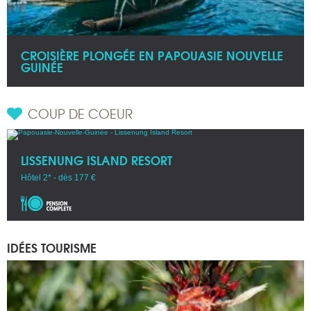
CROISIÈRE PLONGÉE EN PAPOUASIE NOUVELLE
GUINÉE
COUP DE COEUR
LISSENUNG ISLAND RESORT
Hôtel 2* - dès 177 €
IDÉES TOURISME