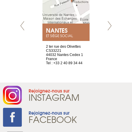
NEUVE
NANTES
GENÈV
ET SIÈGE SOCIAL
a-shop
2 ter rue des Olivettes
rue de Montc
el, 106
CS33221
1207 Genèv
neuve
44032 Nantes Cedex 1
Suisse
France
Tel : +41 22 
1 965 65 00
Tel : +33 2 40 89 34 44
Rejoignez-nous sur
INSTAGRAM
Rejoignez-nous sur
FACEBOOK