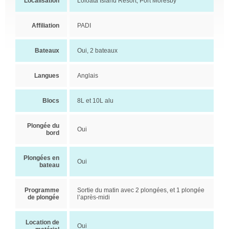
Localisation
Loloata Island Resort, Port Moresby
Affiliation
PADI
Bateaux
Oui, 2 bateaux
Langues
Anglais
Blocs
8L et 10L alu
Plongée du
Oui
bord
Plongées en
Oui
bateau
Programme
Sortie du matin avec 2 plongées, et 1 plongée
de plongée
l’après-midi
Location de
Oui