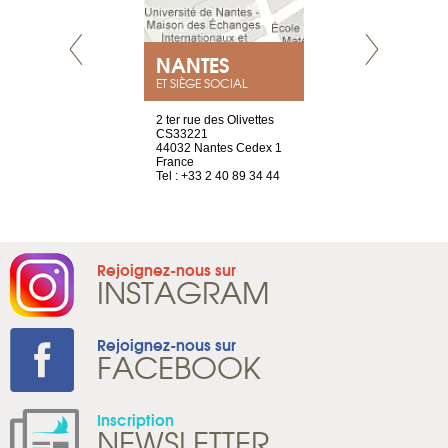
NEUVE
NANTES
GENÈV
ET SIÈGE SOCIAL
a-shop
2 ter rue des Olivettes
rue de Montc
el, 106
CS33221
1207 Genèv
neuve
44032 Nantes Cedex 1
Suisse
France
Tel : +41 22 
1 965 65 00
Tel : +33 2 40 89 34 44
Rejoignez-nous sur
INSTAGRAM
Rejoignez-nous sur
FACEBOOK
Inscription
NEWSLETTER