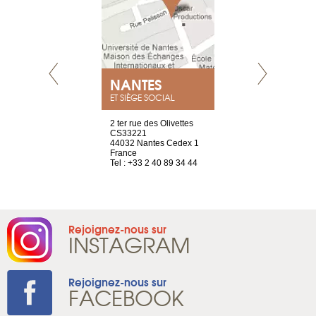
NEUVE
NANTES
GENÈV
ET SIÈGE SOCIAL
a-shop
2 ter rue des Olivettes
rue de Montc
el, 106
CS33221
1207 Genèv
neuve
44032 Nantes Cedex 1
Suisse
France
Tel : +41 22 
1 965 65 00
Tel : +33 2 40 89 34 44
Rejoignez-nous sur
INSTAGRAM
Rejoignez-nous sur
FACEBOOK