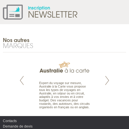
Inscription
NEWSLETTER
Nos autres
MARQUES
te est le spécialiste
Expert du voyage sur mesure,
Parce qu’ils sont
 le Pacifique.
Australie à la Carte vous propose
passionnés d’anim
bout du monde, en
tous les types de voyages en
sauvage, l’équipe d
sière, pour
Australie, en séjour ou en circuit,
carte comprend vos
ples et des îles
adaptés à vos envies et à votre
à votre service so
prenants, en hôtels
budget. Des vacances pour
voyage à la carte 
dans des pensions
routards, des autotours, des circuits
bâtir un safari à l
organisés en français ou en anglais.
envies.
Contacts
Demande de devis