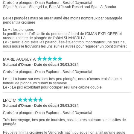
Croisière plongée : Oman Explorer - Best of Daymaniat
Séjour Mascat : Shangri-La, Barr Al Jissah Resort and Spa - Al Bandar
Belles plongées mais on aurait aimé être moins nombreux par palanquée
pendant la croisière
Le + : les plongées
la gentillesse et l'efficacité du personnel à bord de l'OMAN EXPLORER et
aussi du centre de plongée de l'hôtel SHANGRI LA
Le - : avec la croisière les palanquées étaient trop importantes: une dizaine,
nous nous re trouvions les uns sur les autres pour regarder un point d'intêret
MARIE AUDREY A
Sultanat d'Oman
-
Date de départ 30/03/2024
Croisière plongée : Oman Explorer - Best of Daymaniat
Le + : La faune sur ces sites très peu plongés, nous n’avons croisé aucun
bateau de plongeurs durant la semaine.
Le - : Le prix exorbitant pour occuper seul une cabine double
ERIC M
Sultanat d'Oman
-
Date de départ 29/03/2024
Croisière plongée : Oman Explorer - Best of Daymaniat
Très bon voyage, très peu de touristes, pas d’autres bateaux sur les sites de
plongée
Peut être finir la croisière le Vendredi matin, puisque l’on a fait qu’une seule