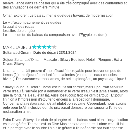
bienveillance dans ce dossier qui a été très compliqué avec des contraintes et
des annulations de dernière minute.
Oman Explorer : Le bateau mérite quelques travaux de modernisation.
Le + : l'accompagnement des guides
la qualité des repas
les sites de plongée
Le - : le confort du bateau (la comparaison avec l'Egypte est dure)
MARIE-LAURE B
Sultanat d'Oman
-
Date de départ 23/11/2024
Séjour Sultanat d'Oman - Mascate : Sifawy Boutique Hotel - Plongée : Extra
Divers Sifawy
Ultramarina a fait preuve d'une efficacité incroyable pour trouver en peu de
temps (2j) un séjour répondant à nos attentes (vol direct - eaux chaudes en
hiver...). Des vacances repossantes, de belles plongées, un pays magnifique !
Sifawy Boutique Hotel : L'hotel est tout a fait correct, mais il pourrait servir un
verre d'eau à l'arrivée (on a demander et le verre d'eau n'est jamais venu, alors
que la fontaine à eau était là). Aussi beaucoup trop de clim partout !. Et pour
finir, on a l'impression d'étouffer d'encens à la réception ! dommage.
Concernant la restauration, c'était plutôt bon et varié. Cependant, nous avions
opté pour le All Inclusive dont le prix paraît démesuré par rapport à l'offre de
restauration à midi.
Extra Divers Sifawy : Le club de plongée et les bateau sont bien. L'organisation
est bien gérée. Thomas est un Dive Master extra ordinaire. Il aime ce qu'il fait
et le partage avec le sourire ! Mais le gérant à l'air débordé par tout et passe