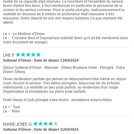
moitié de sa capacité était réservée. La nourriture et l'ensemble du service
fourni étaient très bons. Il faut mentionner en particulier le personnel de la
cuisine et du service connexe. Pour la partie plongée, malheureusement la
visibilité en dessous de 8 mètres de profondeur était mauvaise à très
mauvaise. Notre objectif de voir des requins baleines n'a pas vraiment été
atteint.
Le + : Le Meilleur d'Oman
Le - : Croisière Best of Daymaniyat visibilité (bien qu'il ait été mentionné dans
notre document de voyage)
LINE P
Sultanat d'Oman
-
Date de départ 13/04/2024
Séjour Sultanat d'Oman - Mascate : Sifawy Boutique Hotel - Plongée : Extra
Divers Sifawy
Oman destination parfaite qui permet un dépaysement total même en séjour
court. Accueil et service. Très belles plongées, beaucoup de vie et fonds
intéressants. La visibilité un peu juste parfois, au lendemain d'un orage.
Organisateur et prestataires sur place juste parfaits.
Hotel sifawy et club plongée extra-divers : prestations irréprochbles
Le + : Tout
Le - : Rien
MARIE-JOSEE G
Sultanat d'Oman
-
Date de départ 11/04/2024