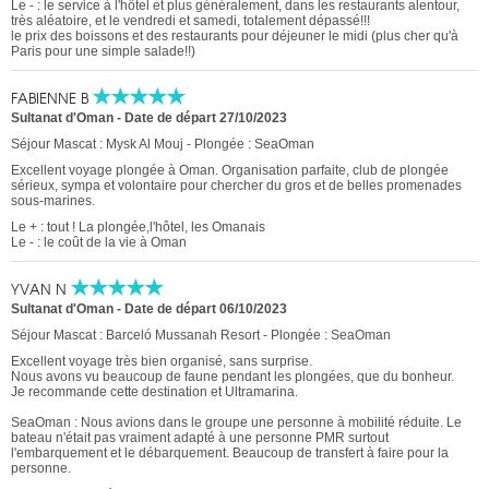
Le - : le service à l'hôtel et plus généralement, dans les restaurants alentour,
très aléatoire, et le vendredi et samedi, totalement dépassé!!!
le prix des boissons et des restaurants pour déjeuner le midi (plus cher qu'à
Paris pour une simple salade!!)
FABIENNE B
Sultanat d'Oman
-
Date de départ 27/10/2023
Séjour Mascat : Mysk Al Mouj - Plongée : SeaOman
Excellent voyage plongée à Oman. Organisation parfaite, club de plongée
sérieux, sympa et volontaire pour chercher du gros et de belles promenades
sous-marines.
Le + : tout ! La plongée,l'hôtel, les Omanais
Le - : le coût de la vie à Oman
YVAN N
Sultanat d'Oman
-
Date de départ 06/10/2023
Séjour Mascat : Barceló Mussanah Resort - Plongée : SeaOman
Excellent voyage très bien organisé, sans surprise.
Nous avons vu beaucoup de faune pendant les plongées, que du bonheur.
Je recommande cette destination et Ultramarina.
SeaOman : Nous avions dans le groupe une personne à mobilité réduite. Le
bateau n'était pas vraiment adapté à une personne PMR surtout
l'embarquement et le débarquement. Beaucoup de transfert à faire pour la
personne.