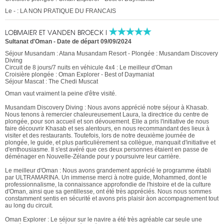
Le - : LA NON PRATIQUE DU FRANCAIS
LOBMAIER ET VANDEN BROECK I
Sultanat d'Oman
-
Date de départ 09/09/2024
Séjour Musandam : Atana Musandam Resort - Plongée : Musandam Discovery
Diving
Circuit de 8 jours/7 nuits en véhicule 4x4 : Le meilleur d'Oman
Croisière plongée : Oman Explorer - Best of Daymaniat
Séjour Mascat : The Chedi Muscat
Oman vaut vraiment la peine d'être visité.
Musandam Discovery Diving : Nous avons apprécié notre séjour à Khasab.
Nous tenons à remercier chaleureusement Laura, la directrice du centre de
plongée, pour son accueil et son dévouement. Elle a pris l'initiative de nous
faire découvrir Khasab et ses alentours, en nous recommandant des lieux à
visiter et des restaurants. Toutefois, lors de notre deuxième journée de
plongée, le guide, et plus particulièrement sa collègue, manquait d'initiative et
d'enthousiasme. Il s'est avéré que ces deux personnes étaient en passe de
déménager en Nouvelle-Zélande pour y poursuivre leur carrière.
Le meilleur d'Oman : Nous avons grandement apprécié le programme établi
par ULTRAMARINA. Un immense merci à notre guide, Mohammed, dont le
professionnalisme, la connaissance approfondie de l'histoire et de la culture
d'Oman, ainsi que sa gentillesse, ont été très appréciés. Nous nous sommes
constamment sentis en sécurité et avons pris plaisir àon accompagnement tout
au long du circuit.
Oman Explorer : Le séjour sur le navire a été très agréable car seule une