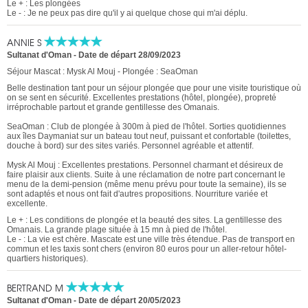
Le + : Les plongées
Le - : Je ne peux pas dire qu'il y ai quelque chose qui m'ai déplu.
ANNIE S
Sultanat d'Oman
-
Date de départ 28/09/2023
Séjour Mascat : Mysk Al Mouj - Plongée : SeaOman
Belle destination tant pour un séjour plongée que pour une visite touristique où
on se sent en sécurité. Excellentes prestations (hôtel, plongée), propreté
irréprochable partout et grande gentillesse des Omanais.
SeaOman : Club de plongée à 300m à pied de l'hôtel. Sorties quotidiennes
aux îles Daymaniat sur un bateau tout neuf, puissant et confortable (toilettes,
douche à bord) sur des sites variés. Personnel agréable et attentif.
Mysk Al Mouj : Excellentes prestations. Personnel charmant et désireux de
faire plaisir aux clients. Suite à une réclamation de notre part concernant le
menu de la demi-pension (même menu prévu pour toute la semaine), ils se
sont adaptés et nous ont fait d'autres propositions. Nourriture variée et
excellente.
Le + : Les conditions de plongée et la beauté des sites. La gentillesse des
Omanais. La grande plage située à 15 mn à pied de l'hôtel.
Le - : La vie est chère. Mascate est une ville très étendue. Pas de transport en
commun et les taxis sont chers (environ 80 euros pour un aller-retour hôtel-
quartiers historiques).
BERTRAND M
Sultanat d'Oman
-
Date de départ 20/05/2023