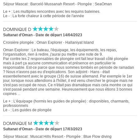
Séjour Mascat : Barceló Mussanah Resort - Plongée : SeaOman
Le + : Les multiples rencontres avec les requins baleines.
Le - : La forte chaleur à cette période de l'année
DOMINIQUE D
Sultanat d'Oman
-
Date de départ 14/04/2023
Croisière plongée : Oman Explorer - Hallaniyat Island
Oman Explorer : Le bateau, l'équipage, les équipements, les repas,
l'organisation, rien à redire, j'aurai pu mettre une note de 9.
Par contre les 2 responsables de plongée ont fait leur travail côté plongée
mais à part ça aucune communication et présence en particulier le
responsable. Est-ce parce que nous sommes tombés en période de ramadan
? Nous n'avons pas eu d'explications. Son adjoint - Hans - était
essentiellement avec le groupe (16) de suisse allemand. Par exemple le 1er
jour, lorsque nous attendions à l'hôtel, il est venu chercher le groupe mais ne
s'est pas occupé de nous. Ce n'était pas dramatique mais cela montre ce qui
s'est passé pendant une semaine. Heureusement que nous étions 3 bonnes
copines ...
Le + : L'équipage (hormis les guides de plongée) : disponibles, charmants,
professionnels
Le - : Les guides de plongée
DOMINIQUE M
Sultanat d'Oman
-
Date de départ 17/03/2023
Séjour Mascat : Muscat Hills Resort - Plongée : Blue Flow diving