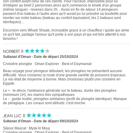
son confort avant celui de ces clients. Pour l'acceuil, impossible pour lui
d'intégrer au brief 2 personnes alors qu'il commence le briefe d'un groupe
(même langue) - revenez dans 2h... Aussi en fin de séjour 14 plongeurs
passent d'un bateau à l'autre alors qu'il aurait pu lui prendre sa bouteille pour
monter sur notre bateau (bateau au confort équivalent, les 2 bateaux sont
identiques)...
Excursion vers Whadi Shaab, incroyable grace à un chauffeur / guide qui aime
ce qu'il fait, partage l'amour qu'il porte à son pays et qui est très attentif à nos
besoins !
NORBERT R
Sultanat d'Oman
-
Date de départ 25/10/2024
Croisière plongée : Oman Explorer - Best of Daymaniat
Beau voyage pour plongeur débutant, les plongées ne présentent aucune
difficulté. Vous croiserez la route d'une grande variété de poissons tropicaux.
La visi était de moyenne à bonne. Mais choisissez plutôt une croisière en
Egypte.
Le + : le décor, l'ambiance générale sur le bateau, durée des plongées
(minimum 1H), les marins très sympathiques
Le - : guide inutile, plongées similaires (profil de plongée identique). Manque
de pélagique. Les coraux sont détruits: c'est moche.
JEAN LUC R
Sultanat d'Oman
-
Date de départ 09/10/2024
Séjour Mascat : Mysk Al Mouj
Croisière plongée : Oman Explorer - Best of Daymaniat