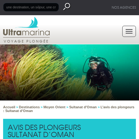
NOS AGENCES
VOYAGE PLONGÉE
Accueil
>
Destinations
>
Moyen Orient
>
Sultanat d’Oman
>
L’avis des plongeurs
: Sultanat d’Oman
AVIS DES PLONGEURS
SULTANAT D’OMAN