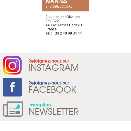
NEUVE
NANTES
GENÈV
ET SIÈGE SOCIAL
a-shop
2 ter rue des Olivettes
rue de Montc
el, 106
CS33221
1207 Genèv
neuve
44032 Nantes Cedex 1
Suisse
France
Tel : +41 22 
1 965 65 00
Tel : +33 2 40 89 34 44
Rejoignez-nous sur
INSTAGRAM
Rejoignez-nous sur
FACEBOOK
Inscription
NEWSLETTER