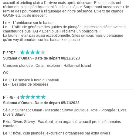
accueil et briefing clair à l'arrivée mais après décevant. Et en plus ils ont
réclamer un tip spécifiquement à la fin du séjour. Surprenant aussi pas eu de
remise des pourboires à l'équipage en notre présence. Et le tx de change
€/OMR était juste indécent.
Le + : L'ambiance sur le bateau.
Le - : L'attitude générale des guides de plongée. Impression d'être avec un
chauffeur de bus RATP. Et en plus il réclame un pourboire !!
La faune n'était pas aussi exceptionnelle. Sites sympas mais 0 pélagique
qu'on voyait pourtant sur les bateaux de peche.
PIERRE L
Sultanat d'Oman
-
Date de départ 08/12/2023
Croisière plongée : Oman Explorer - Hallaniyat Island
OK
Le + : Le service à bord du bateau
Le - : Les sites de plongées
PIERRE B
Sultanat d'Oman
-
Date de départ 05/11/2023
Séjour Sultanat d'Oman - Mascate : Sifawy Boutique Hotel - Plongée : Extra
Divers Sifawy
Extra Divers Sifawy : Excellent, bien organisé, accueil pro et néanmoins
convivial.
Le + : hôtel, club plongée, excursions organisées par extra divers