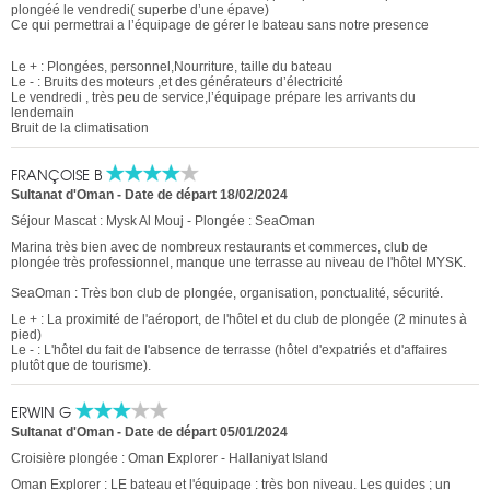
plongéé le vendredi( superbe d’une épave)
Ce qui permettrai a l’équipage de gérer le bateau sans notre presence
Le + : Plongées, personnel,Nourriture, taille du bateau
Le - : Bruits des moteurs ,et des générateurs d’électricité
Le vendredi , très peu de service,l’équipage prépare les arrivants du
lendemain
Bruit de la climatisation
FRANÇOISE B
Sultanat d'Oman
-
Date de départ 18/02/2024
Séjour Mascat : Mysk Al Mouj - Plongée : SeaOman
Marina très bien avec de nombreux restaurants et commerces, club de
plongée très professionnel, manque une terrasse au niveau de l'hôtel MYSK.
SeaOman : Très bon club de plongée, organisation, ponctualité, sécurité.
Le + : La proximité de l'aéroport, de l'hôtel et du club de plongée (2 minutes à
pied)
Le - : L'hôtel du fait de l'absence de terrasse (hôtel d'expatriés et d'affaires
plutôt que de tourisme).
ERWIN G
Sultanat d'Oman
-
Date de départ 05/01/2024
Croisière plongée : Oman Explorer - Hallaniyat Island
Oman Explorer : LE bateau et l'équipage : très bon niveau. Les guides ; un