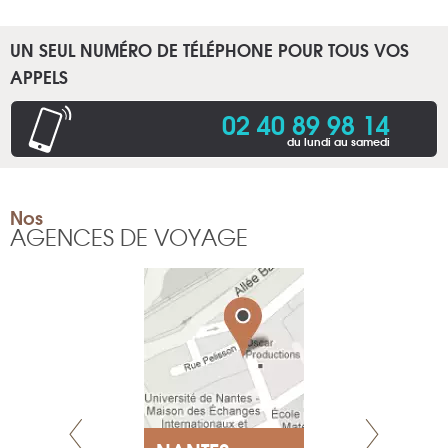
UN SEUL NUMÉRO DE TÉLÉPHONE POUR TOUS VOS
APPELS
02 40 89 98 14
du lundi au samedi
Nos
AGENCES DE VOYAGE