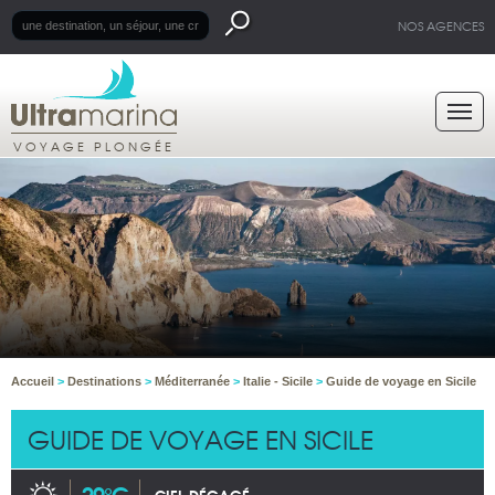
NOS AGENCES
VOYAGE PLONGÉE
Accueil
>
Destinations
>
Méditerranée
>
Italie - Sicile
>
Guide de voyage en Sicile
GUIDE DE VOYAGE EN SICILE
29°C