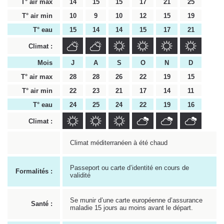
T° air max
14
15
15
17
21
25
T° air min
10
9
10
12
15
19
T° eau
15
14
14
15
17
21
Climat :
Mois
J
A
S
O
N
D
T° air max
28
28
26
22
19
15
T° air min
22
23
21
17
14
11
T° eau
24
25
24
22
19
16
Climat :
Climat méditerranéen à été chaud
Passeport ou carte d’identité en cours de
Formalités :
validité
Se munir d’une carte européenne d’assurance
Santé :
maladie 15 jours au moins avant le départ.