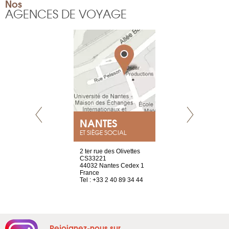
Nos
AGENCES DE VOYAGE
NEUVE
NANTES
GENÈV
ET SIÈGE SOCIAL
a-shop
2 ter rue des Olivettes
rue de Montc
el, 106
CS33221
1207 Genèv
neuve
44032 Nantes Cedex 1
Suisse
France
Tel : +41 22 
1 965 65 00
Tel : +33 2 40 89 34 44
Rejoignez-nous sur