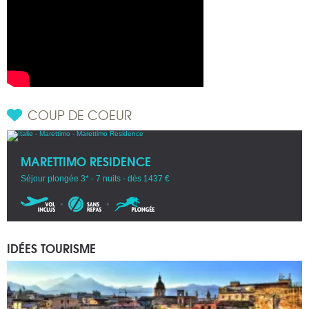
COUP DE COEUR
MARETTIMO RESIDENCE
Séjour plongée 3* - 7 nuits - dès 1437 €
IDÉES TOURISME