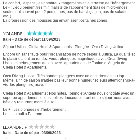
Le confort, l'espace, les nombreux rangements et la terrasse de l'hébergement
Le - : L'équipement très minimaliste de l'appartement (pas de micro-ondes,
seulement couvert pour 2 personnes, pas de bac à glaçon, pas de saladier
etc..)
La progression des mousses qui envahissent certaines zones
YOLANDE L
Italie
-
Date de départ 11/09/2023
Séjour Ustica : Clelia Hotel & Apartments - Plongée : Orca Diving Ustica
Encore un sans faute pour l'organisation de notre séjour à Ustica. La qualité et
le plaisir étaient au rendez-vous : plongées magnifiques avec Orca Diving
Ustica et hébergement au top avec l'appartement de Tonino et Angela de
Clelia Hotel & Apartments.
Orca Diving Ustica : Très bonnes plongées avec un encadrement au top.
Même la fin de saison n'altère pas leur bonne humeur et leurs attentions vis-à-
vis des plongeurs, bravo !
Clelia Hotel & Apartments : Nos hôtes, Tonino et Angela nous ont gâté avec un
superbe appartement et des petites douceurs durant notre séjour. nous avons
hâte d'y retourner, merci à eux !
Le + : Les plongées et l'hébergement
Le - : La nuit à Palerme
LEXANDRE P
Italie
-
Date de départ 03/09/2023