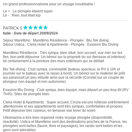
Un grand professionnalisme pour un voyage inoubliable !
Le + : Le plongée étaient super
Le - : Rien, tout était top
PATRICK S
Italie
-
Date de départ 20/09/2024
Séjour Marettimo : Marettimo Résidence - Plongée : Blu Tek diving
Séjour Ustica : Clelia Hotel & Apartments - Plongée : Evasioni Blu Diving
Marettimo Résidence : Très sympa, bien situé, bon accueil, vue mer sur les
îles, bon petit déjeuner. Un bémol sur la propreté du sol (terrasse et intérieur)
lié certainement à la peinture des murs extérieurs qui se délitait
Blu Tek diving : Club sympa, convivialité (bateau spacieux, le RV à 10h et
journée sur le bateau avec le repas à bord). Un bémol sur le matériel de prêt
qui paraissait un peu vétuste ainsi que la sécurité (Constat sur un couple de
plongeur non équipé et non autonome)
Evasioni Blu Diving : Club sympa, bien équipé, mais départ un peu trop tôt (RV
7h45). Sites de plongée bien.
Clelia Hotel & Apartments : Super accueil, Cinzia est une hôtesse extrêmement
attentionnée et ses appartements sont très sympas, confortables et propres.
Petit déjeuner très copieux, en terrasse vue lever de soleil
Ultramarina a très bien organisé notre voyage plongée (disponibilité,
réactivité). Ustica et Marettimo sont des destinations proches de la France, les
plongées sont belles (faune, flore et paysages), les rando sont belles et les
gens sont adorables.