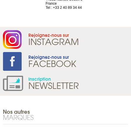
France
Tel : +41 22 
1 965 65 00
Tel : +33 2 40 89 34 44
Rejoignez-nous sur
INSTAGRAM
Rejoignez-nous sur
FACEBOOK
Inscription
NEWSLETTER
Nos autres
MARQUES