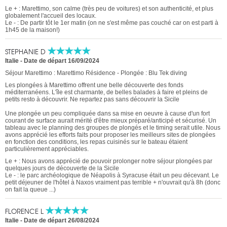
Le + : Marettimo, son calme (très peu de voitures) et son authenticité, et plus
globalement l'accueil des locaux.
Le - : De partir tôt le 1er matin (on ne s'est même pas couché car on est parti à
1h45 de la maison!)
STEPHANIE D
Italie
-
Date de départ 16/09/2024
Séjour Marettimo : Marettimo Résidence - Plongée : Blu Tek diving
Les plongées à Marettimo offrent une belle découverte des fonds
méditerranéens. L'île est charmante, de belles balades à faire et pleins de
petits resto à découvrir. Ne repartez pas sans découvrir la Sicile
Une plongée un peu compliquée dans sa mise en oeuvre à cause d'un fort
courant de surface aurait mérité d'être mieux préparé/anticipé et sécurisé. Un
tableau avec le planning des groupes de plongés et le timing serait utile. Nous
avons apprécié les efforts faits pour proposer les meilleurs sites de plongées
en fonction des conditions, les repas cuisinés sur le bateau étaient
particulièrement appréciables.
Le + : Nous avons apprécié de pouvoir prolonger notre séjour plongées par
quelques jours de découverte de la Sicile
Le - : le parc archéologique de Néapolis à Syracuse était un peu décevant. Le
petit déjeuner de l'hôtel à Naxos vraiment pas terrible + n'ouvrait qu'à 8h (donc
on fait la queue ...)
FLORENCE L
Italie
-
Date de départ 26/08/2024