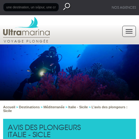
NOS AGENCES
VOYAGE PLONGÉE
Accueil
>
Destinations
>
Méditerranée
>
Italie - Sicile
>
L’avis des plongeurs :
Sicile
AVIS DES PLONGEURS
ITALIE - SICLE