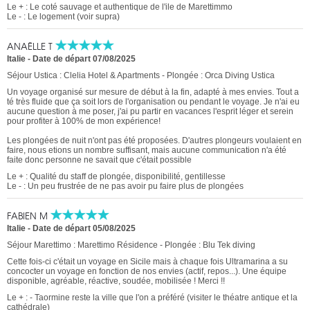
Le + : Le coté sauvage et authentique de l'ile de Marettimmo
Le - : Le logement (voir supra)
ANAËLLE T
Italie
-
Date de départ 07/08/2025
Séjour Ustica : Clelia Hotel & Apartments - Plongée : Orca Diving Ustica
Un voyage organisé sur mesure de début à la fin, adapté à mes envies. Tout a
té très fluide que ça soit lors de l'organisation ou pendant le voyage. Je n'ai eu
aucune question à me poser, j'ai pu partir en vacances l'esprit léger et serein
pour profiter à 100% de mon expérience!
Les plongées de nuit n'ont pas été proposées. D'autres plongeurs voulaient en
faire, nous etions un nombre suffisant, mais aucune communication n'a été
faite donc personne ne savait que c'était possible
Le + : Qualité du staff de plongée, disponibilité, gentillesse
Le - : Un peu frustrée de ne pas avoir pu faire plus de plongées
FABIEN M
Italie
-
Date de départ 05/08/2025
Séjour Marettimo : Marettimo Résidence - Plongée : Blu Tek diving
Cette fois-ci c'était un voyage en Sicile mais à chaque fois Ultramarina a su
concocter un voyage en fonction de nos envies (actif, repos...). Une équipe
disponible, agréable, réactive, soudée, mobilisée ! Merci !!
Le + : - Taormine reste la ville que l'on a préféré (visiter le théatre antique et la
cathédrale)