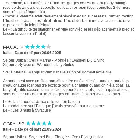
- Marettimo, randonnée sur l'Etna, les gorges de l'Alcantara (body rafting),
réserve de Zingaro et Scopello tout était très bien (seul bemolles 2 derniers
sont très très fréquentés)
- l'hotel à Palerme était idéalement placé avec un super restaurant en rooftop.
L'hotel de Trapani très joli et intime. L'hotel de Taormine avec sa plage privée
et proximité du telephérique
Le - : La difficulté de stationner en ville (privilégier les déplacements à pied et
laisser la voiture à l'hotel)
MAGALI V
Italie
-
Date de départ 20/06/2025
Séjour Ustica : Stella Marina - Plongée : Evasioni Blu Diving
Séjour à Syracuse : Wonderful Italy Suites
Stella Marina : Manquait clim dans le salon où dormait notre fille
Appartement avec un frigo non alimentée en électricité quand on partait, pas
d'eau chaude (car pas d'électricité pour la chauffer quand on n'était pas la),
bruyant, table cassée, et instructions pour les dêchets juste inapplicables !
sans oublier un contrat de 20 pages en Italien à signer avant d'arriver!
Le + : la plongée à Ustica et le tour en bateau.
La randonnee sur l'Etna que j'avais réservée par moi même
Le - : Les 3 nuits à Syracuse
CORALIE P
Italie
-
Date de départ 21/09/2024
Séjour Ustica : Sogni nel Blu - Plongée : Orca Diving Ustica