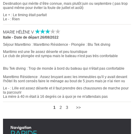
Destination qui mérite d’être connue, mais plutôt juin ou septembre ( pas trop
quand même pour éviter la foule de juillet et août)
Le + : Le timing était parfait
Le - : Rien
MARIE HÉLÈNE V
Italie
-
Date de départ 26/08/2022
Séjour Marettimo : Marettimo Résidence - Plongée : Blu Tek diving
Maritimo est une île assez déserte et peu touristique
Le club de plongée est sympa mais le bateau n'est pas très confortable
Blu Tek diving : Trop de monde à bord du bateau qui n'était pas confortable
Marettimo Résidence : Assez bruyant avec les immeubles qu'il y avait devant
l'hôtel Ils sont censés faire le ménage au bout de 5 jours mais je n'ai rien vu
Le - : Lille est assez déserte et il faut prendre des chaussures de marche pour
la parcourir
La mère à 40 m était à 16 degrés ce à quoi je ne m'attendais pas
1
2
3
>>
Navigation
RAPIDE