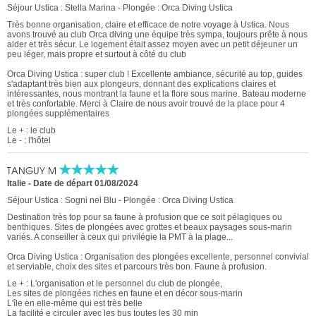
Séjour Ustica : Stella Marina - Plongée : Orca Diving Ustica
Très bonne organisation, claire et efficace de notre voyage à Ustica. Nous
avons trouvé au club Orca diving une équipe très sympa, toujours prête à nous
aider et très sécur. Le logement était assez moyen avec un petit déjeuner un
peu léger, mais propre et surtout à côté du club
Orca Diving Ustica : super club ! Excellente ambiance, sécurité au top, guides
s'adaptant très bien aux plongeurs, donnant des explications claires et
intéressantes, nous montrant la faune et la flore sous marine. Bateau moderne
et très confortable. Merci à Claire de nous avoir trouvé de la place pour 4
plongées supplémentaires
Le + : le club
Le - : l'hôtel
TANGUY M
Italie
-
Date de départ 01/08/2024
Séjour Ustica : Sogni nel Blu - Plongée : Orca Diving Ustica
Destination très top pour sa faune à profusion que ce soit pélagiques ou
benthiques. Sites de plongées avec grottes et beaux paysages sous-marin
variés. A conseiller à ceux qui privilégie la PMT à la plage...
Orca Diving Ustica : Organisation des plongées excellente, personnel convivial
et serviable, choix des sites et parcours très bon. Faune à profusion.
Le + : L'organisation et le personnel du club de plongée,
Les sites de plongées riches en faune et en décor sous-marin
L'île en elle-même qui est très belle
La facilité e circuler avec les bus toutes les 30 min