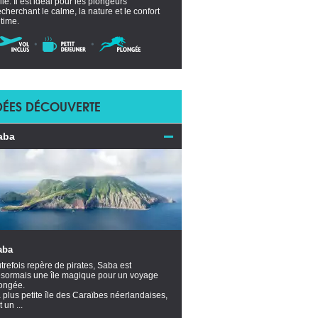
ille. Il est idéal pour les plongeurs
echerchant le calme, la nature et le confort
ltime.
DÉES DÉCOUVERTE
aba
aba
trefois repère de pirates, Saba est
sormais une île magique pour un voyage
ongée.
 plus petite île des Caraïbes néerlandaises,
t un ...