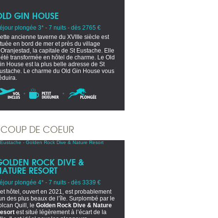
OLD GIN HOUSE
éjour plongée 3* - 7 nuits - dès 2765 €
ette ancienne taverne du XVIIIe siècle est
ituée en bord de mer et près du village
’Oranjestad, la capitale de St Eustache. Elle
 été transformée en hôtel de charme. Le Old
in House est la plus belle adresse de St
ustache. Le charme du Old Gin House vous
éduira.
COUP DE COEUR
GOLDEN ROCK DIVE &
NATURE RESORT
éjour plongée 4* - 7 nuits - dès 3339 €
et hôtel, ouvert en 2021, est probablement
’un des plus beaux de l’île. Surplombé par le
olcan Quill, le
Golden Rock Dive & Nature
esort
est situé légèrement à l’écart de la