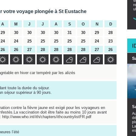
v
r
u
ur votre voyage plongée à St Eustache
A
M
J
J
A
S
O
N
D
29
30
30
30
30
31
30
29
28
24
24
25
25
25
25
25
24
23
I
26
26
27
28
28
28
28
27
26
S
agréable en hiver car tempéré par les alizés
ant toute la durée du séjour.
un séjour supérieur à 90 jours.
S
nation contre la fièvre jaune est exigé pour les voyageurs en
festés.La vaccination doit être faite au moins 10 jours avant
Au
 : http://www.who.int/ith/chapters/ithcountrylistFR.pdf
dé
pl
La
es
heures l’été