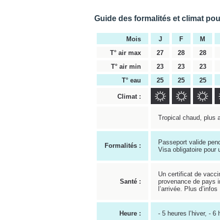
Guide des formalités et climat po
Mois
J
F
M
T° air max
27
28
28
T° air min
23
23
23
T° eau
25
25
25
Climat :
Tropical chaud, plus 
Passeport valide pend
Formalités :
Visa obligatoire pour 
Un certificat de vacci
Santé :
provenance de pays in
l’arrivée. Plus d’infos
Heure :
- 5 heures l’hiver, - 6 