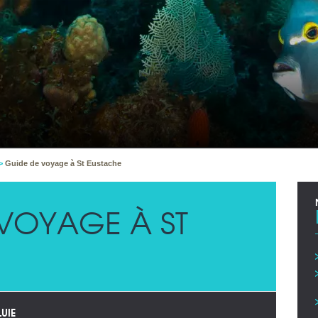
>
Guide de voyage à St Eustache
 VOYAGE À ST
LUIE