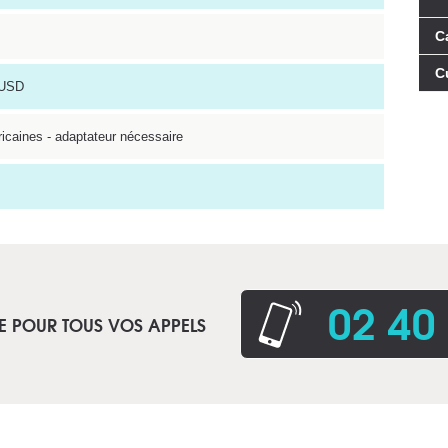
C
C
 USD
ricaines - adaptateur nécessaire
02 40
E POUR TOUS VOS APPELS