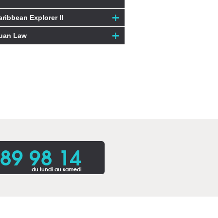
aribbean Explorer II
uan Law
 89 98 14
du lundi au samedi