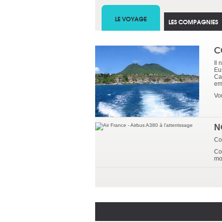
LE VOYAGE
LES COMPAGNIES
C
Il 
Eus
Ca
em
Vo
N
Co
Co
mo