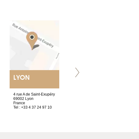
LYON
VILLENEUVE
4 rue A de Saint-Exupéry
Chez Scuba-shop
69002 Lyon
Route d’Arvel, 106
France
1844 Villeneuve
Tel : +33 4 37 24 97 10
Suisse
Tel : +41 21 965 65 00