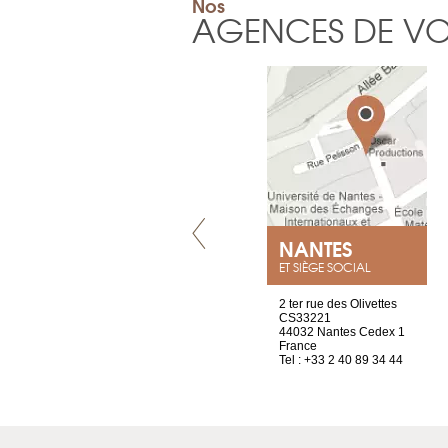
Nos
AGENCES DE V
VILLENEUVE
NANTES
ET SIÈGE SOCIAL
Chez Scuba-shop
2 ter rue des Olivettes
Route d’Arvel, 106
CS33221
1844 Villeneuve
44032 Nantes Cedex 1
Suisse
France
Tel : +41 21 965 65 00
Tel : +33 2 40 89 34 44