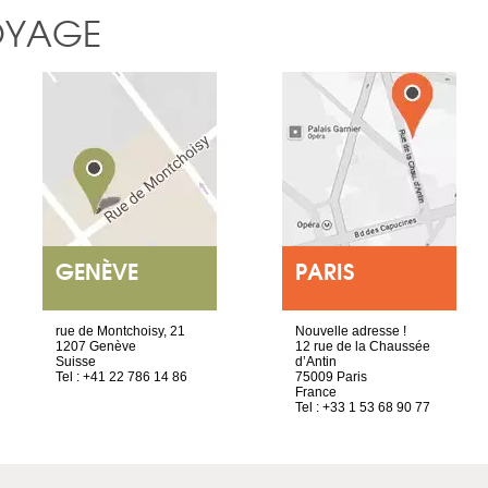
OYAGE
GENÈVE
PARIS
rue de Montchoisy, 21
Nouvelle adresse !
1207 Genève
12 rue de la Chaussée
Suisse
d’Antin
Tel : +41 22 786 14 86
75009 Paris
France
Tel : +33 1 53 68 90 77