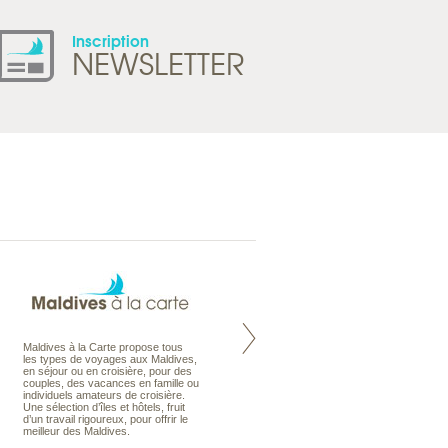
Inscription
NEWSLETTER
Maldives à la Carte propose tous
Notre site Odyssee est un portail
les types de voyages aux Maldives,
qui regroupe l’ensemble de nos
en séjour ou en croisière, pour des
offres de voyages. Vous trouverez
couples, des vacances en famille ou
une carte interactive, la gestion des
individuels amateurs de croisière.
listes de mariage et voyages de
Une sélection d’îles et hôtels, fruit
noces. Vous pourrez aussi vous
d’un travail rigoureux, pour offrir le
abonnez à nos Newsletters.
meilleur des Maldives.