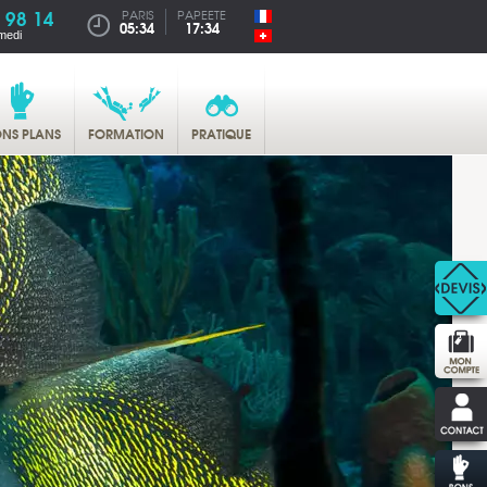
 98 14
PARIS
PAPEETE
05:34
17:34
medi
NS PLANS
FORMATION
PRATIQUE