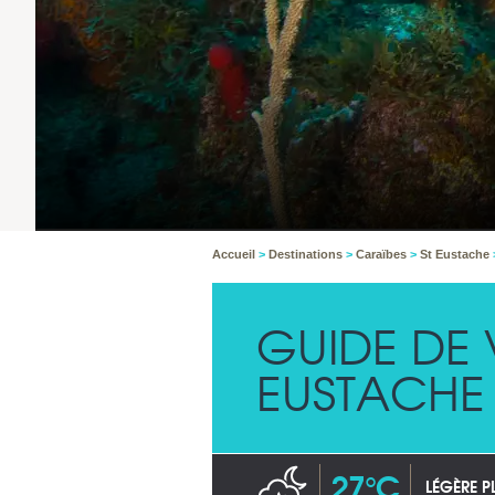
Accueil
>
Destinations
>
Caraïbes
>
St Eustache
GUIDE DE
EUSTACHE
27°C
LÉGÈRE P