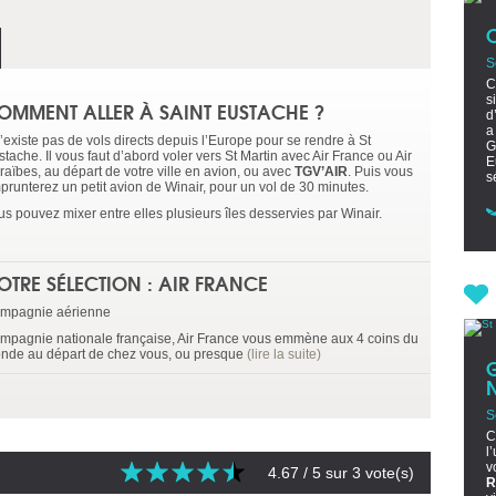
S
C
s
OMMENT ALLER À SAINT EUSTACHE ?
d
a
n’existe pas de vols directs depuis l’Europe pour se rendre à St
G
tache. Il vous faut d’abord voler vers St Martin avec Air France ou Air
E
raïbes, au départ de votre ville en avion, ou avec
TGV’AIR
. Puis vous
s
prunterez un petit avion de Winair, pour un vol de 30 minutes.
us pouvez mixer entre elles plusieurs îles desservies par Winair.
OTRE SÉLECTION : AIR FRANCE
mpagnie aérienne
mpagnie nationale française, Air France vous emmène aux 4 coins du
nde au départ de chez vous, ou presque
(lire la suite)
S
C
l
v
4.67
/ 5 sur
3
vote(s)
R