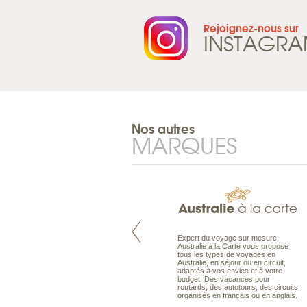
Rejoignez-nous sur
INSTAGR
Nos autres
MARQUES
Pacifique à la carte est le spécialiste
Expert du voyage sur mesure,
des voyages dans le Pacifique.
Australie à la Carte vous propose
Partez à l’autre bout du monde, en
tous les types de voyages en
séjour ou en croisière, pour
Australie, en séjour ou en circuit,
découvrir des peuples et des îles
adaptés à vos envies et à votre
toujours plus surprenants, en hôtels
budget. Des vacances pour
de luxe, comme dans des pensions
routards, des autotours, des circuits
de charme.
organisés en français ou en anglais.