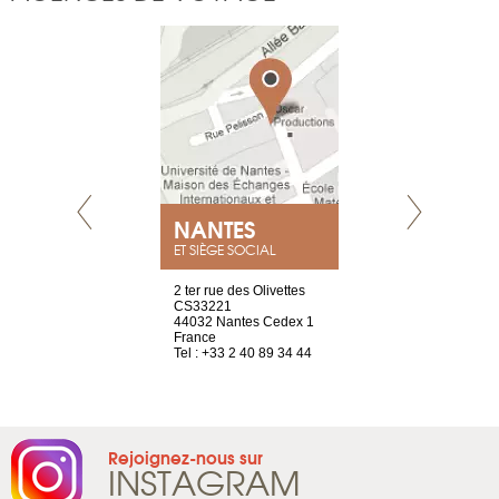
NEUVE
NANTES
GENÈV
ET SIÈGE SOCIAL
a-shop
2 ter rue des Olivettes
rue de Montc
el, 106
CS33221
1207 Genèv
neuve
44032 Nantes Cedex 1
Suisse
France
Tel : +41 22 
1 965 65 00
Tel : +33 2 40 89 34 44
Rejoignez-nous sur
INSTAGRAM