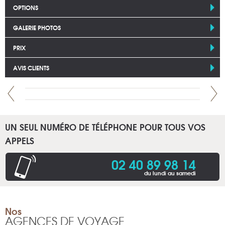
OPTIONS
GALERIE PHOTOS
PRIX
AVIS CLIENTS
UN SEUL NUMÉRO DE TÉLÉPHONE POUR TOUS VOS
APPELS
02 40 89 98 14
du lundi au samedi
Nos
AGENCES DE VOYAGE