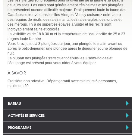
Les îles Vierges sont réputées pour la diversité de la faune et la beauté
de leurs sites. Les eaux sont généralement très calmes et les plongées
ne présentent aucune difficulté majeure. Pratiquement toute la faune des
Caraïbes se trouve dans les Iles Vierges. Vous y croiserez entre autre
des requins de récifs, des raies manta, des raies-aigles, des tortues et
des mérous. Il y a de superbes épaves à visiter et les récifs sont
incroyablement sains et colorés.
La visibilité va de 18 à 30 m et la température de l'eau oscille de 25 à 27
degrés toute l'année.
Vous ferez jusqu'à 3 plongées par jour, une plongée le matin, avant ou
après le petit-déjeuner, une plongée après le déjeuner et une plongée de
nuit.
La plupart des plongées s'effectuent depuis les 2 semi-rigides et
l’équipage est présent pour vous aider à vous équiper.
À SAVOIR
Croisière non privative. Départ garanti avec minimum 6 personnes,
maximum 20.
BATEAU
ACTIVITÉS ET SERVICES
PROGRAMME