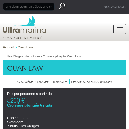
NOS AGENCES
VOYAGE PLONGÉE
Accueil
>
Cuan Law
CUAN LAW
CROISIÈRE PLONGÉE
TORTOLA
ILES VIERGES BRITANNIQUES
Prix par personne à partir de :
5230 €
Croisière plongée 6 nuits
Cabine double
Stateroom
7 nuits - Iles Vierges