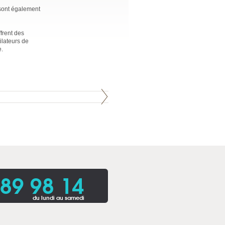
 sont également
ffrent des
ilateurs de
e.
 89 98 14
du lundi au samedi