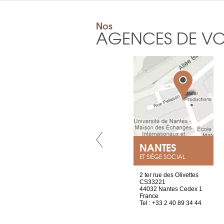
Nos
AGENCES DE V
VILLENEUVE
NANTES
ET SIÈGE SOCIAL
Chez Scuba-shop
2 ter rue des Olivettes
Route d’Arvel, 106
CS33221
1844 Villeneuve
44032 Nantes Cedex 1
Suisse
France
Tel : +41 21 965 65 00
Tel : +33 2 40 89 34 44