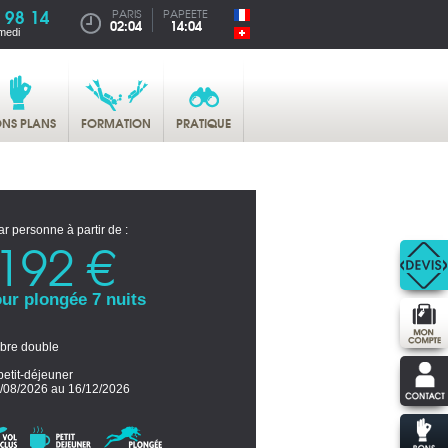
 98 14
PARIS
PAPEETE
02:04
14:04
medi
NS PLANS
FORMATION
PRATIQUE
ar personne à partir de :
192 €
ur plongée 7 nuits
re double
petit-déjeuner
/08/2026 au 16/12/2026