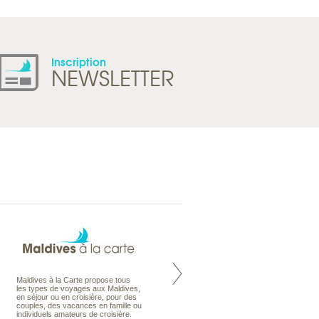
Inscription
NEWSLETTER
Maldives à la Carte propose tous
Notre site Odyssee est un portail
les types de voyages aux Maldives,
qui regroupe l’ensemble de nos
en séjour ou en croisière, pour des
offres de voyages. Vous trouverez
couples, des vacances en famille ou
une carte interactive, la gestion des
individuels amateurs de croisière.
listes de mariage et voyages de