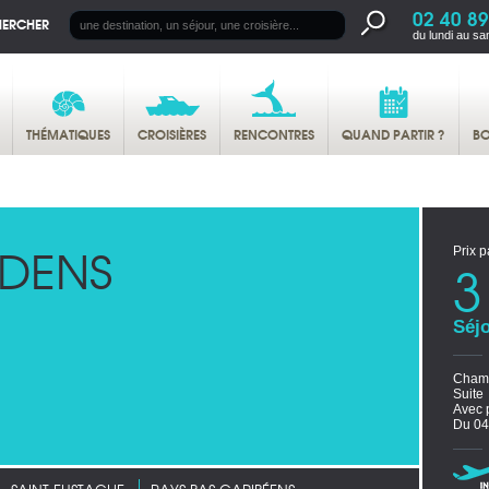
02 40 89
HERCHER
du lundi au sa
THÉMATIQUES
CROISIÈRES
RENCONTRES
QUAND PARTIR ?
BO
RDENS
Prix p
3
Séjo
Chamb
Suite
Avec 
Du 04