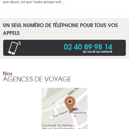
que deux), est que l’autre groupe voit ...
UN SEUL NUMÉRO DE TÉLÉPHONE POUR TOUS VOS
APPELS
02 40 89 98 14
du lundi au samedi
Nos
AGENCES DE VOYAGE