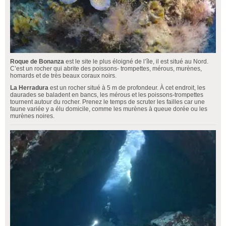
Roque de Bonanza
est le site le plus éloigné de l’île, il est situé au Nord.
C’est un rocher qui abrite des poissons- trompettes, mérous, murènes,
homards et de très beaux coraux noirs.
La Herradura
est un rocher situé à 5 m de profondeur. À cet endroit, les
daurades se baladent en bancs, les mérous et les poissons-trompettes
tournent autour du rocher. Prenez le temps de scruter les failles car une
faune variée y a élu domicile, comme les murènes à queue dorée ou les
murènes noires.