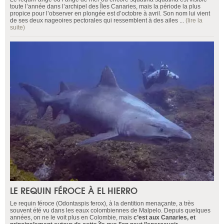
toute l’année dans l’archipel des Îles Canaries, mais la période la plus
propice pour l’observer en plongée est d’octobre à avril. Son nom lui vient
de ses deux nageoires pectorales qui ressemblent à des ailes ...
(lire la
suite)
LE REQUIN FÉROCE À EL HIERRO
Le requin féroce (Odontaspis ferox), à la dentition menaçante, a très
souvent été vu dans les eaux colombiennes de Malpelo. Depuis quelques
années, on ne le voit plus en Colombie, mais
c’est aux Canaries, et