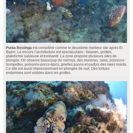
Punta Restinga
est considéré comme le deuxième meilleur site après El
Bajon. Là encore l’architecture est spectaculaire : falaises, grottes,
plateforme sableuse et tombants. La zone propose plusieurs sites de
plongée. On observe beaucoup de mérous, des murènes, raies, poissons-
trompettes, poissons-porcs-épics, girelles paons et parfois des raies manta.
Ce site est aussi impressionnant en plongée de nuit. Des tortues
endormies sont visibles dans les grottes.