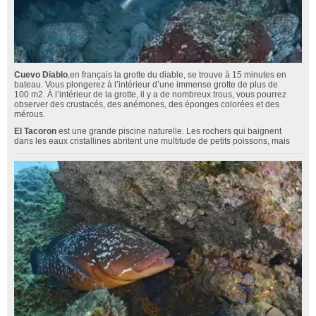
Cuevo Diablo
,en français la grotte du diable, se trouve à 15 minutes en
bateau. Vous plongerez à l’intérieur d’une immense grotte de plus de
100 m2. À l’intérieur de la grotte, il y a de nombreux trous, vous pourrez
observer des crustacés, des anémones, des éponges colorées et des
mérous.
El Tacoron
est une grande piscine naturelle. Les rochers qui baignent
dans les eaux cristallines abritent une multitude de petits poissons, mais