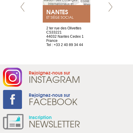
NEUVE
NANTES
GENÈV
ET SIÈGE SOCIAL
a-shop
2 ter rue des Olivettes
rue de Montc
el, 106
CS33221
1207 Genèv
neuve
44032 Nantes Cedex 1
Suisse
France
Tel : +41 22 
1 965 65 00
Tel : +33 2 40 89 34 44
Rejoignez-nous sur
INSTAGRAM
Rejoignez-nous sur
FACEBOOK
Inscription
NEWSLETTER