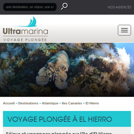
NOS AGENCES
VOYAGE PLONGÉE
Accueil
>
Destinations
>
Atlantique
>
Iles Canaries
>
El Hierro
VOYAGE PLONGÉE À EL HIERRO
Séjour et vacances plongée sur l’île d’El Hierro