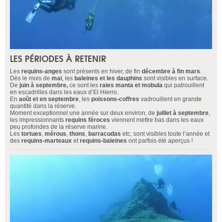
LES PÉRIODES À RETENIR
Les
requins-anges
sont présents en hiver, de fin
décembre à fin mars
.
Dès le mois de
mai
, les
baleines et les dauphins
sont visibles en surface.
De
juin à septembre,
ce sont les
raies manta et mobula
qui patrouillent
en escadrilles dans les eaux d’El Hierro.
En
août et en septembre
, les
poissons-coffres
vadrouillent en grande
quantité dans la réserve.
Moment exceptionnel une année sur deux environ, de
juillet à septembre
,
les impressionnants
requins féroces
viennent mettre bas dans les eaux
peu profondes de la réserve marine.
Les
tortues
,
mérous
,
thons
,
barracudas
etc, sont visibles toute l’année et
des
requins-marteaux
et
requins-baleines
ont parfois été aperçus !