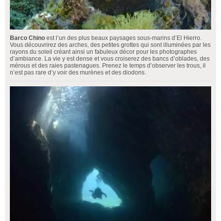
Barco Chino
est l’un des plus beaux paysages sous-marins d’El Hierro.
Vous découvrirez des arches, des petites grottes qui sont illuminées par les
rayons du soleil créant ainsi un fabuleux décor pour les photographes
d’ambiance. La vie y est dense et vous croiserez des bancs d’oblades, des
mérous et des raies pastenagues. Prenez le temps d’observer les trous, il
n’est pas rare d’y voir des murènes et des diodons.