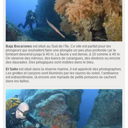
Baja Bocarones
est situé au Sud de l’île. Ce site est parfait pour les
plongeurs qui souhaitent faire une plongée un peu plus profonde car le
tombant descend jusqu’à 40 m. La faune y est dense, à 10 comme à 40 m.
On observe des mérous, des bancs de carangues, des diodons ou encore
des daurades. Des pélagiques sont visibles dans le bleu.
El Salto
est situé dans la réserve marine, il est apprécié des photographes.
Les grottes et canyons sont illuminés par les rayons du soleil, l’ambiance
est extraordinaire, là encore une myriade de petits poissons se cachent
dans les failles.