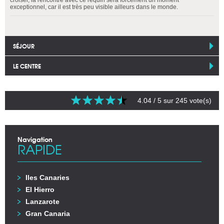
croiser, la rencontre avec ce requin sera forcément un moment
exceptionnel, car il est très peu visible ailleurs dans le monde.
SÉJOUR
LE CENTRE
4.04
/ 5 sur
245
vote(s)
Navigation
RAPIDE
Iles Canaries
El Hierro
Lanzarote
Gran Canaria