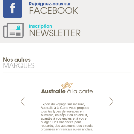
Rejoignez-nous sur
FACEBOOK
Inscription
NEWSLETTER
Nos autres
MARQUES
te est le spécialiste
Expert du voyage sur mesure,
Parce qu’ils sont
 le Pacifique.
Australie à la Carte vous propose
passionnés d’anim
bout du monde, en
tous les types de voyages en
sauvage, l’équipe d
sière, pour
Australie, en séjour ou en circuit,
carte comprend vos
ples et des îles
adaptés à vos envies et à votre
à votre service so
prenants, en hôtels
budget. Des vacances pour
voyage à la carte 
dans des pensions
routards, des autotours, des circuits
bâtir un safari à l
organisés en français ou en anglais.
envies.