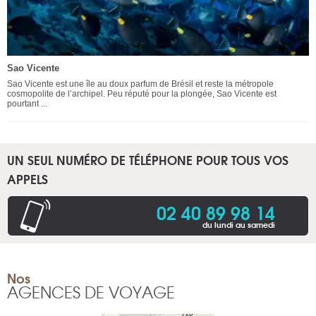
Sao Vicente
Sao Vicente est une île au doux parfum de Brésil et reste la métropole
cosmopolite de l’archipel. Peu réputé pour la plongée, Sao Vicente est
pourtant ...
UN SEUL NUMÉRO DE TÉLÉPHONE POUR TOUS VOS
APPELS
02 40 89 98 14
du lundi au samedi
Nos
AGENCES DE VOYAGE