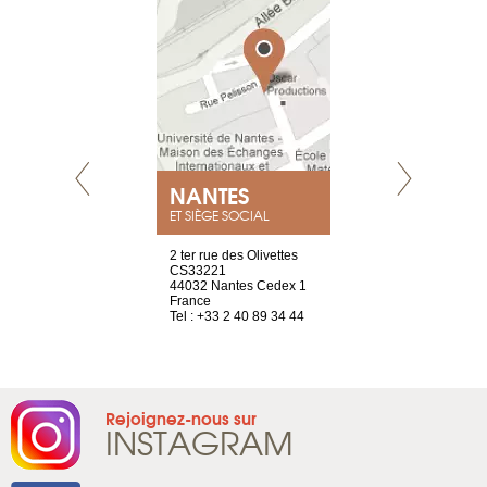
NEUVE
NANTES
GENÈV
ET SIÈGE SOCIAL
a-shop
2 ter rue des Olivettes
rue de Montc
el, 106
CS33221
1207 Genèv
neuve
44032 Nantes Cedex 1
Suisse
France
Tel : +41 22 
1 965 65 00
Tel : +33 2 40 89 34 44
Rejoignez-nous sur
INSTAGRAM