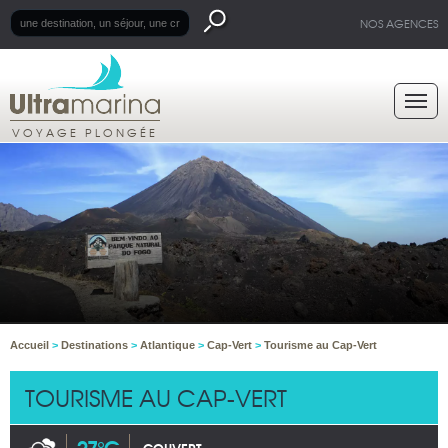
NOS AGENCES
VOYAGE PLONGÉE
Accueil
>
Destinations
>
Atlantique
>
Cap-Vert
>
Tourisme au Cap-Vert
TOURISME AU CAP-VERT
27°C