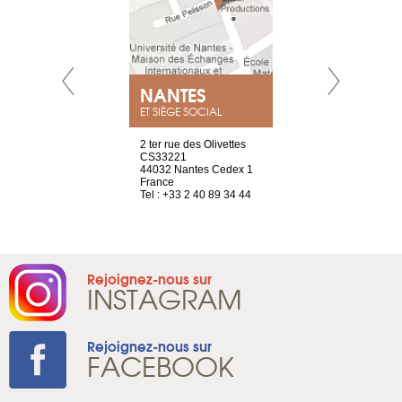
NEUVE
NANTES
GENÈV
ET SIÈGE SOCIAL
a-shop
2 ter rue des Olivettes
rue de Montc
el, 106
CS33221
1207 Genèv
neuve
44032 Nantes Cedex 1
Suisse
France
Tel : +41 22 
1 965 65 00
Tel : +33 2 40 89 34 44
Rejoignez-nous sur
INSTAGRAM
Rejoignez-nous sur
FACEBOOK