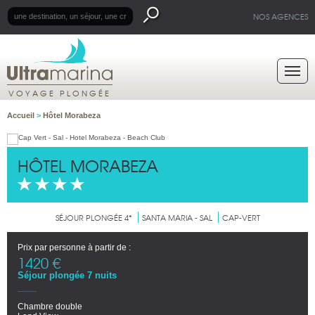
NOS AGENCES
VOYAGE PLONGÉE
Accueil
>
Hôtel Morabeza
HÔTEL MORABEZA
SÉJOUR PLONGÉE 4*
SANTA MARIA - SAL
CAP-VERT
Prix par personne à partir de :
1420 €
Séjour plongée 7 nuits
Chambre double