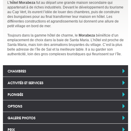
L’
hôtel Morabeza
fut au départ une grande maison secondaire qui
appartenait à de riches industriels. Devant le développement du tourisme
au Cap Vert, ils eurent l’idée de louer des chambres, puis de construire
des bungalows pour au final transformer leur maison en hôtel. Les
différentes constructions et agrandissements lui donnent une allure de
petit village en bord de mer.
Toujours dans la gamme hôtel de charme, le
Morabeza
bénéficie d’un
emplacement de choix dans la baie de Santa Maria. L’hôtel est proche de
Santa Maria, mais loin des animations bruyantes du village. C’est la plus
belle adresse de l’île de Sal et la meilleure table. Il a su garder son
authenticité, loin des gros complexes touristiques qui fleurissent sur l’île.
CHAMBRES
ACTIVITÉS ET SERVICES
PLONGÉE
OPTIONS
GALERIE PHOTOS
PRIX