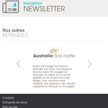
Inscription
NEWSLETTER
Nos autres
MARQUES
te est le spécialiste
Expert du voyage sur mesure,
Parce qu’ils sont
 le Pacifique.
Australie à la Carte vous propose
passionnés d’anim
bout du monde, en
tous les types de voyages en
sauvage, l’équipe d
sière, pour
Australie, en séjour ou en circuit,
carte comprend vos
ples et des îles
adaptés à vos envies et à votre
à votre service so
prenants, en hôtels
budget. Des vacances pour
voyage à la carte 
dans des pensions
routards, des autotours, des circuits
bâtir un safari à l
organisés en français ou en anglais.
envies.
Contacts
Demande de devis
Plan du site