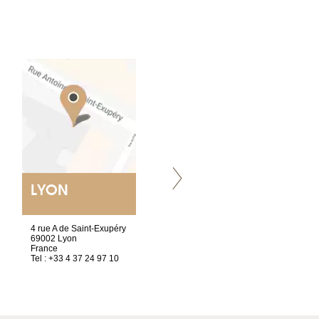
LYON
VILLENEUVE
4 rue A de Saint-Exupéry
Chez Scuba-shop
69002 Lyon
Route d’Arvel, 106
France
1844 Villeneuve
Tel : +33 4 37 24 97 10
Suisse
Tel : +41 21 965 65 00