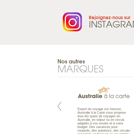
Rejoignez-nous sur
INSTAGR
Nos autres
MARQUES
Pacifique à la carte est le spécialiste
Expert du voyage sur mesure,
des voyages dans le Pacifique.
Australie à la Carte vous propose
Partez à l’autre bout du monde, en
tous les types de voyages en
séjour ou en croisière, pour
Australie, en séjour ou en circuit,
découvrir des peuples et des îles
adaptés à vos envies et à votre
toujours plus surprenants, en hôtels
budget. Des vacances pour
de luxe, comme dans des pensions
routards, des autotours, des circuits
de charme.