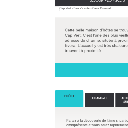
SÉJOUR PLONGÉE 3*
Cette belle maison d’hôtes se trouve
Cap Vert. C’est l’une des plus vieil
adresse de charme, située à proximit
Evora. L’accueil y est très chaleur
trouvent à proximité.
L’HÔTEL
CHAMBRES
ACTI
SE
Partez à la découverte de l'âme si partic
omniprésente et vous serez rapidement s