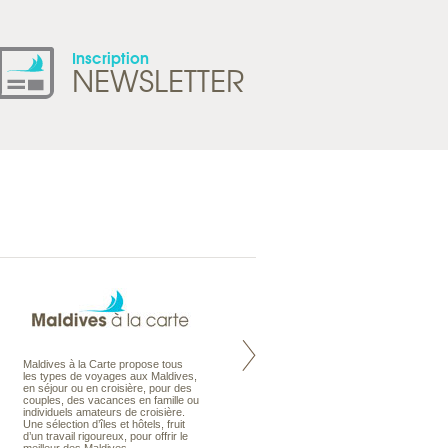
Inscription
NEWSLETTER
Maldives à la Carte propose tous
Notre site Odyssee est un portail
les types de voyages aux Maldives,
qui regroupe l’ensemble de nos
en séjour ou en croisière, pour des
offres de voyages. Vous trouverez
couples, des vacances en famille ou
une carte interactive, la gestion des
individuels amateurs de croisière.
listes de mariage et voyages de
Une sélection d’îles et hôtels, fruit
noces. Vous pourrez aussi vous
d’un travail rigoureux, pour offrir le
abonnez à nos Newsletters.