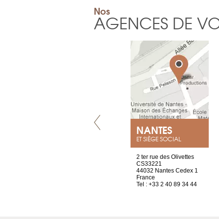
Nos
AGENCES DE V
VILLENEUVE
NANTES
ET SIÈGE SOCIAL
Chez Scuba-shop
2 ter rue des Olivettes
Route d’Arvel, 106
CS33221
1844 Villeneuve
44032 Nantes Cedex 1
Suisse
France
Tel : +41 21 965 65 00
Tel : +33 2 40 89 34 44