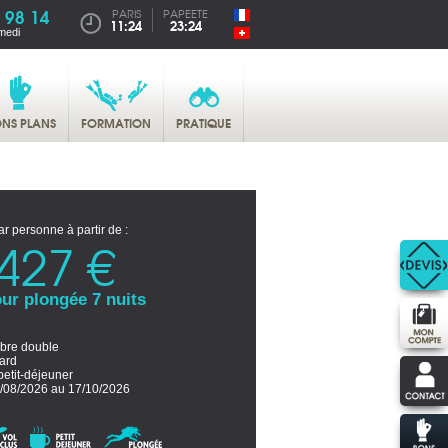
 98 14
PARIS
PAPEETE
11:24
23:24
medi
NS PLANS
FORMATION
PRATIQUE
ar personne à partir de :
427 €
ur plongée 7 nuits
re double
ard
petit-déjeuner
/08/2026 au 17/10/2026