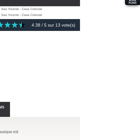
4.38
/ 5 sur
13
vote(s)
NTS
 musique est