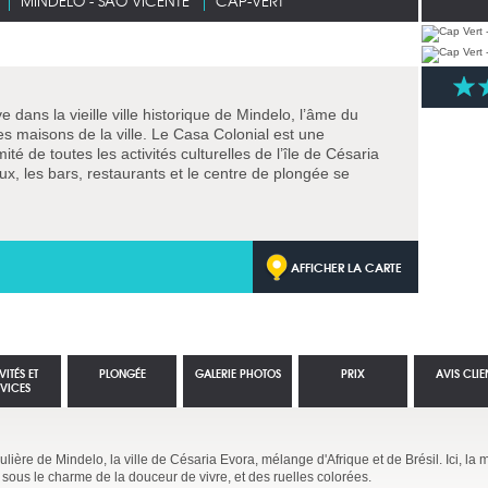
MINDELO - SAO VICENTE
CAP-VERT
 dans la vieille ville historique de Mindelo, l’âme du
les maisons de la ville. Le Casa Colonial est une
é de toutes les activités culturelles de l’île de Césaria
eux, les bars, restaurants et le centre de plongée se
AFFICHER LA CARTE
VITÉS ET
PLONGÉE
GALERIE PHOTOS
PRIX
AVIS CLIE
RVICES
ulière de Mindelo, la ville de Césaria Evora, mélange d'Afrique et de Brésil. Ici, la
ous le charme de la douceur de vivre, et des ruelles colorées.