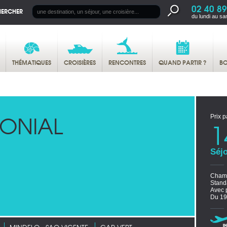
02 40 89
HERCHER
du lundi au sa
THÉMATIQUES
CROISIÈRES
RENCONTRES
QUAND PARTIR ?
BO
ONIAL
Prix p
1
Séjo
Chamb
Stand
Avec 
Du 19