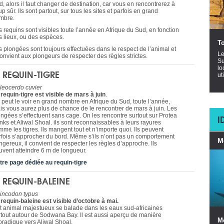
, alors il faut changer de destination, car vous en rencontrerez à
p sûr. Ils sont partout, sur tous les sites et parfois en grand
mbre.
s requins sont visibles toute l’année en Afrique du Sud, en fonction
s lieux, ou des espèces.
T
s plongées sont toujours effectuées dans le respect de l’animal et
Le
convient aux plongeurs de respecter des règles strictes.
Su
lo
E REQUIN-TIGRE
ut
leocerdo cuvier
 requin-tigre est visible de mars à juin
.
 peut le voir en grand nombre en Afrique du Sud, toute l’année,
is vous aurez plus de chance de le rencontrer de mars à juin. Les
ongées s’effectuent sans cage. On les rencontre surtout sur Protea
I
nks et Aliwal Shoal. ils sont reconnaissables à leurs rayures
me les tigres. Ils mangent tout et n’importe quoi. Ils peuvent
rfois s’approcher du bord. Même s’ils n’ont pas un comportement
M
gereux, il convient de respecter les règles d’approche. Ils
uvent atteindre 6 m de longueur.
tre page dédiée au requin-tigre
E REQUIN-BALEINE
incodon typus
 requin-baleine est visible d’octobre à mai.
t animal majestueux se balade dans les eaux sud-africaines
rtout autour de Sodwana Bay. Il est aussi aperçu de manière
M
oradique vers Aliwal Shoal.