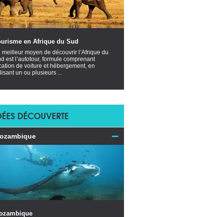
ourisme en Afrique du Sud
 meilleur moyen de découvrir l’Afrique du
d est l’autotour, formule comprenant
cation de voiture et hébergement, en
ilisant un ou plusieurs ...
DÉES DÉCOUVERTE
ozambique
ozambique