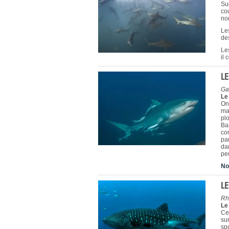
Sud
cou
no
Le
de
Le
il 
L
Ga
Le
On
ma
pl
Ba
com
pa
dan
pe
No
L
Rh
Le
Ce
su
sp