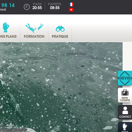
 98 14
PARIS
PAPEETE
20:55
08:55
medi
NS PLANS
FORMATION
PRATIQUE