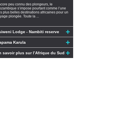
core peu connu des plongeurs, le
zambique s’impose pourtant comme l’une
s plus belles destinations africaines pour un
yage plongée. Toute la ...
siweni Lodge - Nambiti reserve
apama Karula
n savoir plus sur l’Afrique du Sud