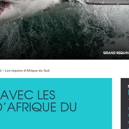
GRAND REQUIN 
ud
>
Les requins d’Afrique du Sud
AVEC LES
D’AFRIQUE DU