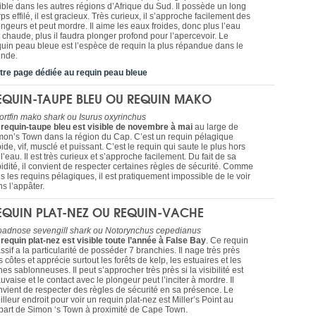
sible dans les autres régions d’Afrique du Sud. Il possède un long
ps effilé, il est gracieux. Très curieux, il s’approche facilement des
ngeurs et peut mordre. Il aime les eaux froides, donc plus l’eau
 chaude, plus il faudra plonger profond pour l’apercevoir. Le
quin peau bleue est l’espèce de requin la plus répandue dans le
nde.
tre page dédiée au requin peau bleue
EQUIN-TAUPE BLEU OU REQUIN MAKO
ortfin mako shark ou Isurus oxyrinchus
 requin-taupe bleu est visible de novembre à mai
au large de
mon’s Town dans la région du Cap. C’est un requin pélagique
ide, vif, musclé et puissant. C’est le requin qui saute le plus hors
l’eau. Il est très curieux et s’approche facilement. Du fait de sa
pidité, il convient de respecter certaines règles de sécurité. Comme
s les requins pélagiques, il est pratiquement impossible de le voir
s l’appâter.
EQUIN PLAT-NEZ OU REQUIN-VACHE
oadnose sevengill shark ou
Notorynchus cepedianus
 requin plat-nez est visible toute l’année à False Bay
. Ce requin
sif a la particularité de posséder 7 branchies. Il nage très près
 côtes et apprécie surtout les forêts de kelp, les estuaires et les
es sablonneuses. Il peut s’approcher très près si la visibilité est
vaise et le contact avec le plongeur peut l’inciter à mordre. Il
nvient de respecter des règles de sécurité en sa présence. Le
lleur endroit pour voir un requin plat-nez est Miller’s Point au
part de Simon ‘s Town à proximité de Cape Town.