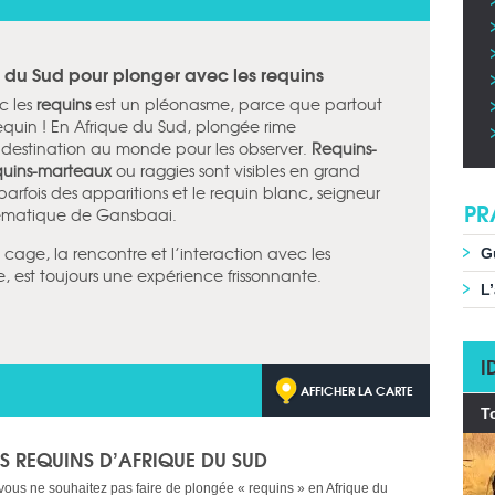
 du Sud pour plonger avec les requins
c les
requins
est un pléonasme, parce que partout
requin ! En Afrique du Sud, plongée rime
e destination au monde pour les observer.
Requins-
quins-marteaux
ou raggies sont visibles en grand
arfois des apparitions et le requin blanc, seigneur
PR
lématique de Gansbaai.
age, la rencontre et l’interaction avec les
G
e, est toujours une expérience frissonnante.
L
I
AFFICHER LA CARTE
T
ES REQUINS D’AFRIQUE DU SUD
 vous ne souhaitez pas faire de plongée « requins » en Afrique du