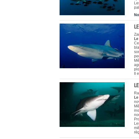
Le
pa
No
L
Za
Le
Ce
bla
son
pe
Mê
agr
pl
Il
L
Ra
Le
no
Mêm
ino
nou
Pr
Le
mê
règ