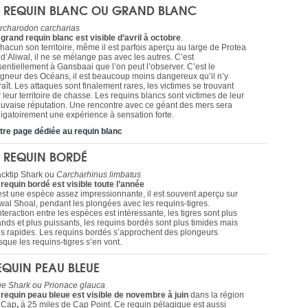
E REQUIN BLANC OU GRAND BLANC
rcharodon carcharias
 grand requin blanc est visible d’avril à octobre
.
chacun son territoire, même il est parfois aperçu au large de Protea
d’Aliwal, il ne se mélange pas avec les autres. C’est
sentiellement à Gansbaai que l’on peut l’observer. C’est le
igneur des Océans, il est beaucoup moins dangereux qu’il n’y
aît. Les attaques sont finalement rares, les victimes se trouvant
 leur territoire de chasse. Les requins blancs sont victimes de leur
uvaise réputation. Une rencontre avec ce géant des mers sera
ligatoirement une expérience à sensation forte.
tre page dédiée au requin blanc
E REQUIN BORDÉ
acktip Shark ou
Carcharhinus limbatus
 requin bordé est visible toute l’année
est une espèce assez impressionnante, il est souvent aperçu sur
iwal Shoal, pendant les plongées avec les requins-tigres.
nteraction entre les espèces est intéressante, les tigres sont plus
ands et plus puissants, les requins bordés sont plus timides mais
us rapides. Les requins bordés s’approchent des plongeurs
sque les requins-tigres s’en vont.
EQUIN PEAU BLEUE
ue Shark ou Prionace glauca
 requin peau bleue est visible de novembre à juin
dans la région
 Cap
,
à 25 miles de Cap Point. Ce requin pélagique est aussi