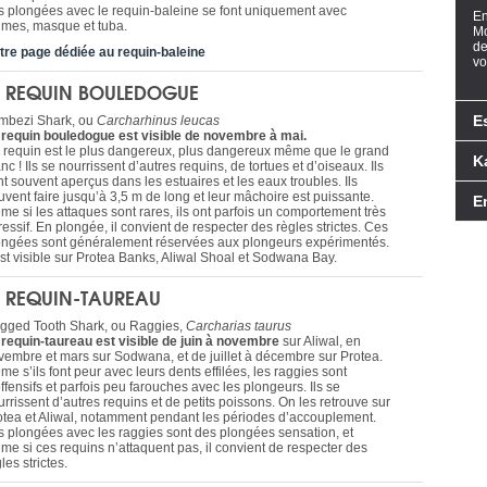
s plongées avec le requin-baleine se font uniquement avec
En
lmes, masque et tuba.
Mo
de
tre page dédiée au requin-baleine
vo
E REQUIN BOULEDOGUE
E
mbezi Shark, ou
Carcharhinus leucas
 requin bouledogue est visible de novembre à mai.
 requin est le plus dangereux, plus dangereux même que le grand
K
nc ! Ils se nourrissent d’autres requins, de tortues et d’oiseaux. Ils
t souvent aperçus dans les estuaires et les eaux troubles. Ils
uvent faire jusqu’à 3,5 m de long et leur mâchoire est puissante.
E
me si les attaques sont rares, ils ont parfois un comportement très
essif. En plongée, il convient de respecter des règles strictes. Ces
ongées sont généralement réservées aux plongeurs expérimentés.
 est visible sur Protea Banks, Aliwal Shoal et Sodwana Bay.
E REQUIN-TAUREAU
gged Tooth Shark, ou Raggies,
Carcharias taurus
 requin-taureau est visible de juin à novembre
sur Aliwal, en
vembre et mars sur Sodwana, et de juillet à décembre sur Protea.
e s’ils font peur avec leurs dents effilées, les raggies sont
ffensifs et parfois peu farouches avec les plongeurs. Ils se
rrissent d’autres requins et de petits poissons. On les retrouve sur
otea et Aliwal, notamment pendant les périodes d’accouplement.
s plongées avec les raggies sont des plongées sensation, et
me si ces requins n’attaquent pas, il convient de respecter des
les strictes.