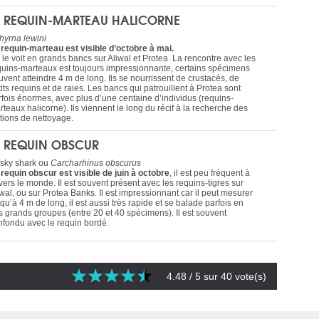
E REQUIN-MARTEAU HALICORNE
hyrna lewini
 requin-marteau est visible d’octobre à mai.
 le voit en grands bancs sur Aliwal et Protea. La rencontre avec les
quins-marteaux est toujours impressionnante, certains spécimens
vent atteindre 4 m de long. Ils se nourrissent de crustacés, de
its requins et de raies. Les bancs qui patrouillent à Protea sont
rfois énormes, avec plus d’une centaine d’individus (requins-
teaux halicorne). Ils viennent le long du récif à la recherche des
ations de nettoyage.
E REQUIN OBSCUR
sky shark ou
Carcharhinus obscurus
 requin obscur est visible de juin à octobre
, il est peu fréquent à
vers le monde. Il est souvent présent avec les requins-tigres sur
wal, ou sur Protea Banks. Il est impressionnant car il peut mesurer
qu’à 4 m de long, il est aussi très rapide et se balade parfois en
ès grands groupes (entre 20 et 40 spécimens). Il est souvent
nfondu avec le requin bordé.
4.48
/ 5 sur
40
vote(s)