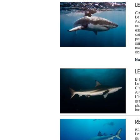
L
Ca
Le
A 
ou 
es
se
par
sur
ma
ob
No
L
Bl
Le
C’
Al
L’i
gr
pl
lor
R
Bl
Le
du