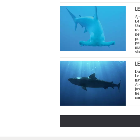
L
Sp
Le
On
re
peu
pet
pa
mar
st
L
Du
Le
tra
Ali
jus
tr
co