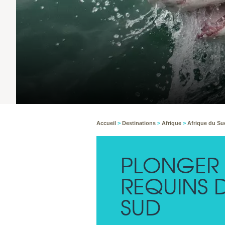
Accueil
>
Destinations
>
Afrique
>
Afrique du S
PLONGER 
REQUINS 
SUD