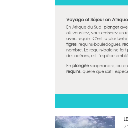
Voyage et Séjour en Afrique
En Afrique du Sud,
plonger
ave
où vous irez, vous croiserez un 
avec requin. C’est la plus bell
tigres
, requins-bouledogues,
re
nombre. Le requin-baleine fait p
des océans, est l’espèce emb
En
plongée
scaphandre, ou en c
requins
, quelle que soit l’espèc
L
Si