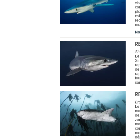
vi
cor
plo
est
re
mo
No
R
Sh
Le
Si
rap
de 
ra
tou
san
R
Br
Le
mas
des
zon
mau
co
mei
dé