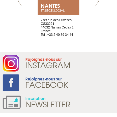
NEUVE
NANTES
GENÈV
ET SIÈGE SOCIAL
a-shop
2 ter rue des Olivettes
rue de Montc
el, 106
CS33221
1207 Genèv
neuve
44032 Nantes Cedex 1
Suisse
France
Tel : +41 22 
1 965 65 00
Tel : +33 2 40 89 34 44
Rejoignez-nous sur
INSTAGRAM
Rejoignez-nous sur
FACEBOOK
Inscription
NEWSLETTER