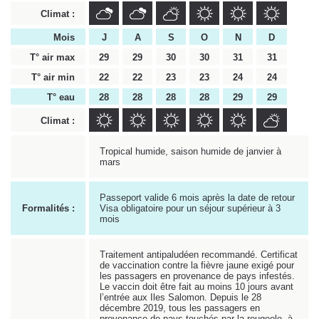
Climat :
Mois
J
A
S
O
N
D
T° air max
29
29
30
30
31
31
T° air min
22
22
23
23
24
24
T° eau
28
28
28
28
29
29
Climat :
Tropical humide, saison humide de janvier à
mars
Passeport valide 6 mois après la date de retour
Formalités :
Visa obligatoire pour un séjour supérieur à 3
mois
Traitement antipaludéen recommandé. Certificat
de vaccination contre la fièvre jaune exigé pour
les passagers en provenance de pays infestés.
Le vaccin doit être fait au moins 10 jours avant
l’entrée aux Iles Salomon. Depuis le 28
décembre 2019, tous les passagers en
provenance de pays touchés par la rougeole, à