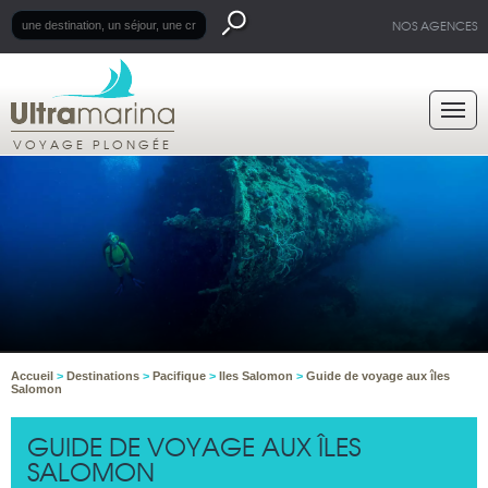
NOS AGENCES
VOYAGE PLONGÉE
Accueil
>
Destinations
>
Pacifique
>
Iles Salomon
>
Guide de voyage aux îles
Salomon
GUIDE DE VOYAGE AUX ÎLES
SALOMON