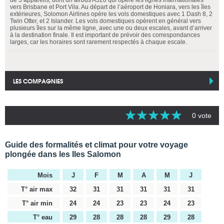
vers Brisbane et Port Vila. Au départ de l’aéroport de Honiara, vers les îles
extérieures, Solomon Airlines opère les vols domestiques avec 1 Dash 8, 2
Twin Otter, et 2 Islander. Les vols domestiques opèrent en général vers
plusieurs îles sur la même ligne, avec une ou deux escales, avant d’arriver
à la destination finale. Il est important de prévoir des correspondances
larges, car les horaires sont rarement respectés à chaque escale.
LES COMPAGNIES
0 vote
Guide des formalités et climat pour votre voyage
plongée dans les Iles Salomon
Mois
J
F
M
A
M
J
T° air max
32
31
31
31
31
31
T° air min
24
24
23
23
24
23
T° eau
29
28
28
28
29
28