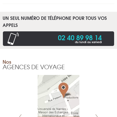
UN SEUL NUMÉRO DE TÉLÉPHONE POUR TOUS VOS
APPELS
02 40 89 98 14
du lundi au samedi
Nos
AGENCES DE VOYAGE