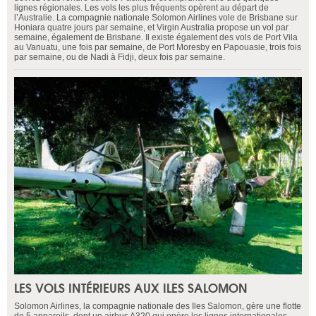
lignes régionales. Les vols les plus fréquents opèrent au départ de
l’Australie. La compagnie nationale Solomon Airlines vole de Brisbane sur
Honiara quatre jours par semaine, et Virgin Australia propose un vol par
semaine, également de Brisbane. Il existe également des vols de Port Vila
au Vanuatu, une fois par semaine, de Port Moresby en Papouasie, trois fois
par semaine, ou de Nadi à Fidji, deux fois par semaine.
LES VOLS INTÉRIEURS AUX ILES SALOMON
Solomon Airlines, la compagnie nationale des Iles Salomon, gère une flotte
de 5 appareils, dont un airbus A320 qui opère les lignes internationales