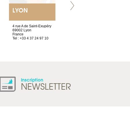
LYON
VILLENEUVE
4 rue A de Saint-Exupéry
Chez Scuba-shop
69002 Lyon
Route d’Arvel, 106
France
1844 Villeneuve
Tel : +33 4 37 24 97 10
Suisse
Tel : +41 21 965 65 00
Inscription
NEWSLETTER