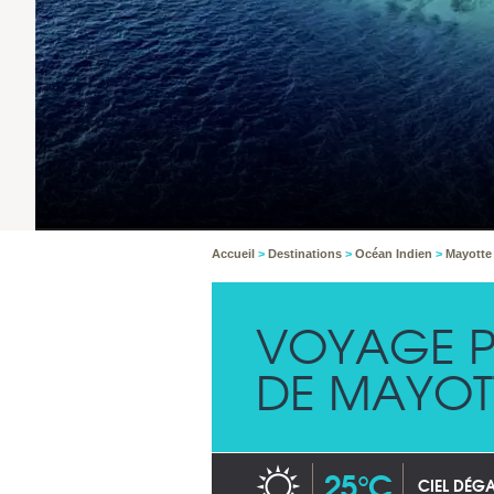
Accueil
>
Destinations
>
Océan Indien
>
Mayott
VOYAGE P
DE MAYOT
25°C
CIEL DÉG