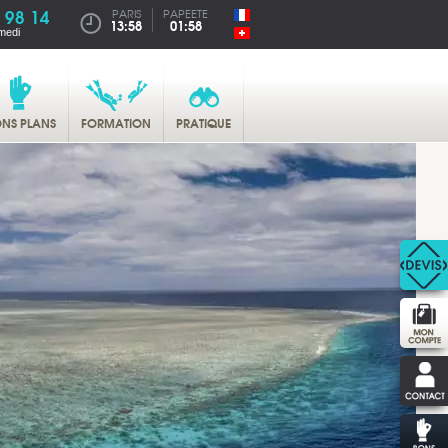
 98 14
PARIS
PAPEETE
13:58
01:58
medi
NS PLANS
FORMATION
PRATIQUE