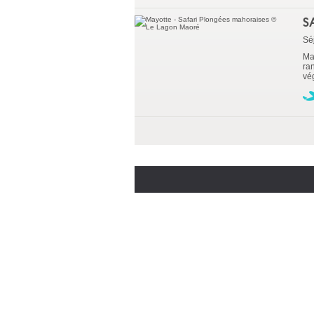
S
Sé
Ma
ra
vég