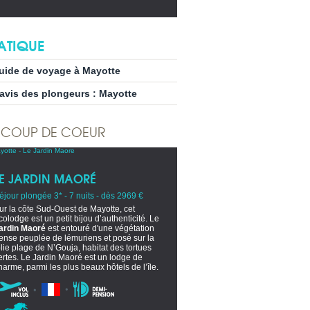
ATIQUE
uide de voyage à Mayotte
’avis des plongeurs : Mayotte
COUP DE COEUR
LE JARDIN MAORÉ
éjour plongée 3* - 7 nuits - dès 2969 €
ur la côte Sud-Ouest de Mayotte, cet
colodge est un petit bijou d’authenticité. Le
ardin Maoré
est entouré d'une végétation
ense peuplée de lémuriens et posé sur la
olie plage de N’Gouja, habitat des tortues
ertes. Le Jardin Maoré est un lodge de
harme, parmi les plus beaux hôtels de l’île.