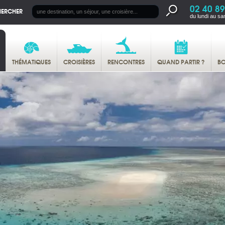
02 40 89
HERCHER
du lundi au sa
THÉMATIQUES
CROISIÈRES
RENCONTRES
QUAND PARTIR ?
BO