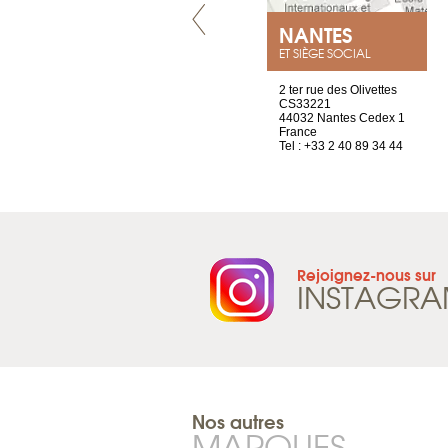
VILLENEUVE
NANTES
ET SIÈGE SOCIAL
Chez Scuba-shop
2 ter rue des Olivettes
Route d’Arvel, 106
CS33221
1844 Villeneuve
44032 Nantes Cedex 1
Suisse
France
Tel : +41 21 965 65 00
Tel : +33 2 40 89 34 44
Rejoignez-nous sur
INSTAGR
Nos autres
MARQUES