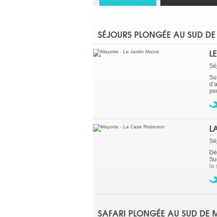
SÉJOURS PLONGÉE AU SUD DE
L
Sé
Su
d’
pe
L
Sé
Déc
Su
la 
SAFARI PLONGÉE AU SUD DE 