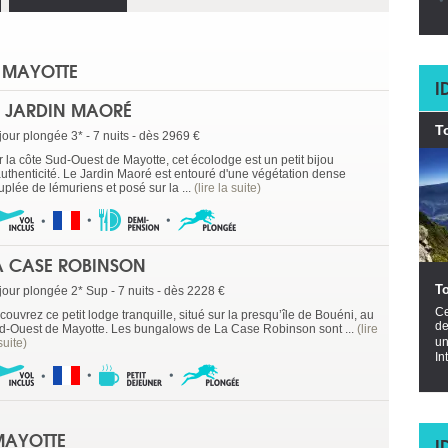
 MAYOTTE
I
E JARDIN MAORÉ
T
jour plongée 3* - 7 nuits - dès 2969 €
r la côte Sud-Ouest de Mayotte, cet écolodge est un petit bijou
authenticité. Le Jardin Maoré est entouré d'une végétation dense
uplée de lémuriens et posé sur la ...
(lire la suite)
A CASE ROBINSON
T
jour plongée 2* Sup - 7 nuits - dès 2228 €
Ce
ouvrez ce petit lodge tranquille, situé sur la presqu’île de Bouéni, au
de
d-Ouest de Mayotte. Les bungalows de La Case Robinson sont ...
(lire
un
suite)
In
MAYOTTE
I