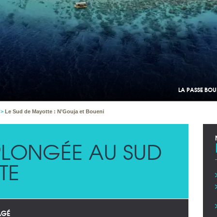
LA PASSE BOU
e
>
Le Sud de Mayotte : N’Gouja et Boueni
LONGÉE AU SUD
TE
AGÉ