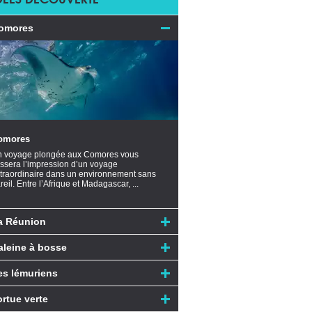
omores
omores
 voyage plongée aux Comores vous
issera l’impression d’un voyage
traordinaire dans un environnement sans
reil. Entre l’Afrique et Madagascar, ...
a Réunion
aleine à bosse
es lémuriens
ortue verte