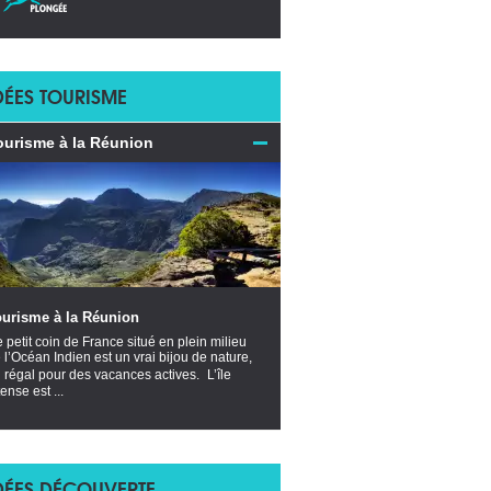
DÉES TOURISME
ourisme à la Réunion
ourisme à la Réunion
 petit coin de France situé en plein milieu
 l’Océan Indien est un vrai bijou de nature,
 régal pour des vacances actives. L’île
tense est ...
DÉES DÉCOUVERTE