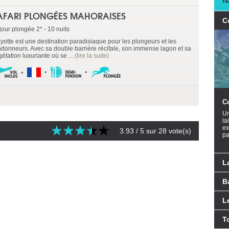
AFARI PLONGÉES MAHORAISES
C
jour plongée 2* - 10 nuits
yotte est une destination paradisiaque pour les plongeurs et les
ndonneurs. Avec sa double barrière récifale, son immense lagon et sa
étation luxuriante où se ...
(lire la suite)
C
Un
la
ex
3.93
/ 5 sur
28
vote(s)
pa
L
B
L
T