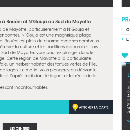
PR
 à Bouéni et N’Gouja au Sud de Mayotte
d de Mayotte, particulièrement à N’Gouja et
G
rencontres
.
N’Gouja est une magnifique plage
L
e. Bouéni est plein de charme avec ses nombreux
server la culture et les traditions mahoraises. Lors
 Sud de Mayotte, vous pourrez plonger dans le
ge. Cette région de Mayotte a la particularité
fale, un herbier habitat des tortues vertes de l’île,
rbe lagon. Le matin, vous plongerez en dérivante
e et l’après-midi dans le lagon sur les récifs de la
S
ses sont incontournables.
S
é
J
d
j
AFFICHER LA CARTE
v
c
LES CENTRES