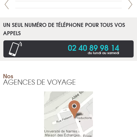
UN SEUL NUMÉRO DE TÉLÉPHONE POUR TOUS VOS
APPELS
02 40 89 98 14
du lundi au samedi
Nos
AGENCES DE VOYAGE