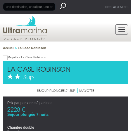
NOS AGENCES
VOYAGE PLONGÉE
Accueil
>
La Case Robinson
LA CASE ROBINSON
Sup
SÉJOUR PLONGÉE 2* SUP
MAYOTTE
Prix par personne à partir de :
2228 €
Séjour plongée 7 nuits
Chambre double