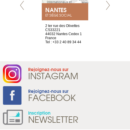
NEUVE
NANTES
GENÈV
ET SIÈGE SOCIAL
a-shop
2 ter rue des Olivettes
rue de Montc
el, 106
CS33221
1207 Genèv
neuve
44032 Nantes Cedex 1
Suisse
France
Tel : +41 22 
1 965 65 00
Tel : +33 2 40 89 34 44
Rejoignez-nous sur
INSTAGRAM
Rejoignez-nous sur
FACEBOOK
Inscription
NEWSLETTER