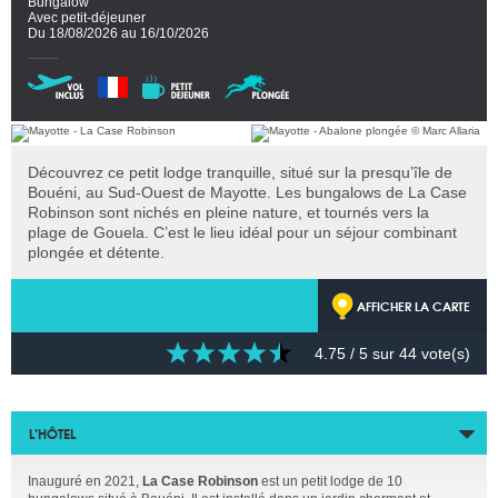
Bungalow
Avec petit-déjeuner
Du 18/08/2026 au 16/10/2026
Découvrez ce petit lodge tranquille, situé sur la presqu’île de
Bouéni, au Sud-Ouest de Mayotte. Les bungalows de La Case
Robinson sont nichés en pleine nature, et tournés vers la
plage de Gouela. C’est le lieu idéal pour un séjour combinant
plongée et détente.
AFFICHER LA CARTE
4.75
/ 5 sur
44
vote(s)
L’HÔTEL
Inauguré en 2021,
La Case Robinson
est un petit lodge de 10