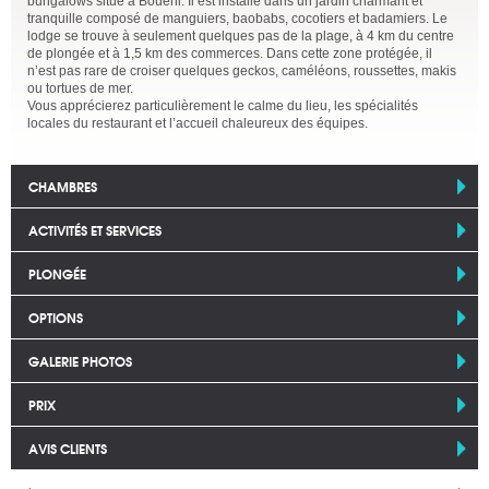
bungalows situé à Bouéni. Il est installé dans un jardin charmant et
tranquille composé de manguiers, baobabs, cocotiers et badamiers. Le
lodge se trouve à seulement quelques pas de la plage, à 4 km du centre
de plongée et à 1,5 km des commerces. Dans cette zone protégée, il
n’est pas rare de croiser quelques geckos, caméléons, roussettes, makis
ou tortues de mer.
Vous apprécierez particulièrement le calme du lieu, les spécialités
locales du restaurant et l’accueil chaleureux des équipes.
CHAMBRES
ACTIVITÉS ET SERVICES
PLONGÉE
OPTIONS
GALERIE PHOTOS
PRIX
AVIS CLIENTS