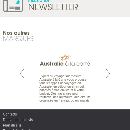
Inscription
NEWSLETTER
Nos autres
MARQUES
te est le spécialiste
Expert du voyage sur mesure,
Parce qu’ils sont
 le Pacifique.
Australie à la Carte vous propose
passionnés d’anim
bout du monde, en
tous les types de voyages en
sauvage, l’équipe d
sière, pour
Australie, en séjour ou en circuit,
carte comprend vos
ples et des îles
adaptés à vos envies et à votre
à votre service so
prenants, en hôtels
budget. Des vacances pour
voyage à la carte 
dans des pensions
routards, des autotours, des circuits
bâtir un safari à l
organisés en français ou en anglais.
envies.
Contacts
Demande de devis
Plan du site