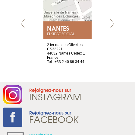
NEUVE
NANTES
GENÈV
ET SIÈGE SOCIAL
a-shop
2 ter rue des Olivettes
rue de Montc
el, 106
CS33221
1207 Genèv
neuve
44032 Nantes Cedex 1
Suisse
France
Tel : +41 22 
1 965 65 00
Tel : +33 2 40 89 34 44
Rejoignez-nous sur
INSTAGRAM
Rejoignez-nous sur
FACEBOOK