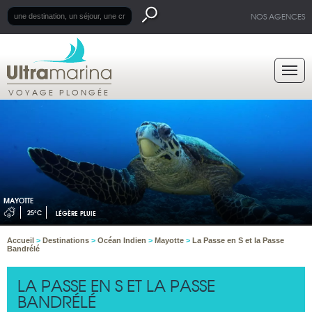
NOS AGENCES
VOYAGE PLONGÉE
MAYOTTE
25°C
LÉGÈRE PLUIE
Accueil
>
Destinations
>
Océan Indien
>
Mayotte
>
La Passe en S et la Passe
Bandrélé
LA PASSE EN S ET LA PASSE
BANDRÉLÉ