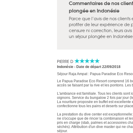
Commentaires de nos clients 
plongée en Indonésie
Parce que l’avis de nos clients
profiter de leur expérience de 
censure ni correction, leurs av
un séjour plongée en Indonésie
PIERRE D
Indonésie
-
Date de départ 22/09/2018
Séjour Raja Ampat : Papua Paradise Eco Resor
Le Papua Paradise Eco Resort comprend 16 bungal
accès se faisant par la rive et les pontons. Les
L'ambiance est familiale. Tous les clients sont 
oignons. Service du bungalow 2 fois par jour (le 
La nouriture proposée en buffet est excellente 
confectionne tous les pains et deserts sur place
La prestation du dive center est exceptionnelle
ne s'occupe que de rincer la combinaison et les
pris en charge (stab, palmes et accessoires ch
séchés). Attribution d'un dive master qui ne ch
séjour.