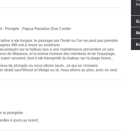
l’
In
G
t - Plongée : Papua Paradise Dive Center
N
radise a ete longue, le passage par l'hotel ou l'on ne peut pas prendre
K
pres 48h est à revoir ou ameliorer.
mecaniques sur le bateau dus a une maintenance preventive un peu
tations de Walacea, et la bonne humeur des membres et de l'equipage,
 super souvenir, tout à ete transporté du bateau sur la plage bravo...
 lieux de plongée ou nous etions seuls...ce qui en croisiere
 strait) sauf Missol et Waigo ou là, nous etions au plus, avec un seul
ur la plongéée
 restée 4 jours au resort,