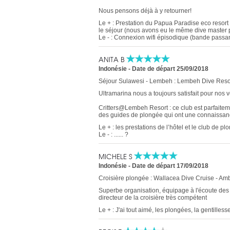
Nous pensons déjà à y retourner!
Le + : Prestation du Papua Paradise eco resort e
le séjour (nous avons eu le même dive master 
Le - : Connexion wifi épisodique (bande passant
ANITA B
Indonésie
-
Date de départ 25/09/2018
Séjour Sulawesi - Lembeh : Lembeh Dive Reso
Ultramarina nous a toujours satisfait pour nos 
Critters@Lembeh Resort : ce club est parfaiteme
des guides de plongée qui ont une connaissan
Le + : les prestations de l’hôtel et le club de 
Le - : ...... ?
MICHELE S
Indonésie
-
Date de départ 17/09/2018
Croisière plongée : Wallacea Dive Cruise - A
Superbe organisation, équipage à l'écoute des 
directeur de la croisière très compétent
Le + : J'ai tout aimé, les plongées, la gentilless