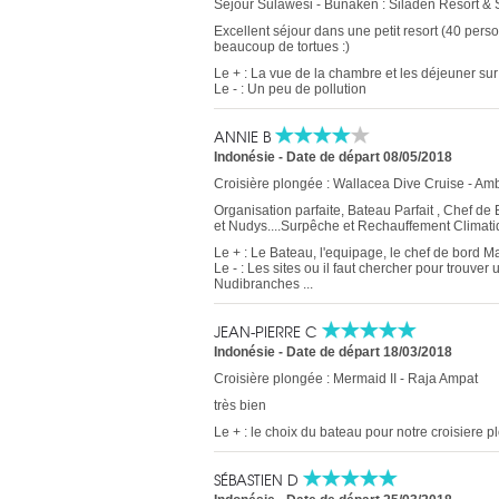
Séjour Sulawesi - Bunaken : Siladen Resort & 
Excellent séjour dans une petit resort (40 per
beaucoup de tortues :)
Le + : La vue de la chambre et les déjeuner sur
Le - : Un peu de pollution
ANNIE B
Indonésie
-
Date de départ 08/05/2018
Croisière plongée : Wallacea Dive Cruise - Amb
Organisation parfaite, Bateau Parfait , Chef de B
et Nudys....Surpêche et Rechauffement Climatique 
Le + : Le Bateau, l'equipage, le chef de bord M
Le - : Les sites ou il faut chercher pour trouve
Nudibranches ...
JEAN-PIERRE C
Indonésie
-
Date de départ 18/03/2018
Croisière plongée : Mermaid II - Raja Ampat
très bien
Le + : le choix du bateau pour notre croisiere 
SÉBASTIEN D