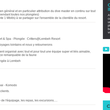
n général et en particulier attribution du dive master en continu sur tout
pendant toutes nos plongées)
A
e 1 Mbit/s) à se partager sur l'ensemble de la clientèle du resort.
c
u
p
b
v
rt & Spa - Plongée : Critters@Lembeh Resort
voyages lointains et nous y retournerons
nt organisé avec tout et pour tout une équipe super et très aimable,
ce remarquable de la faune
plongée à Lembeh
mbai - Komodo
clients.
e de l'équipage, les repas, les excursions.....
C