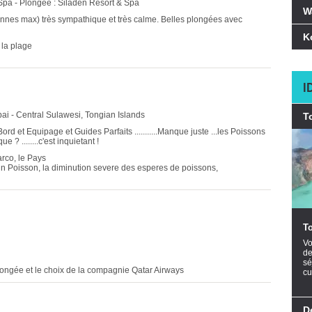
Spa - Plongée : Siladen Resort & Spa
W
sonnes max) très sympathique et très calme. Belles plongées avec
K
 la plage
I
ai - Central Sulawesi, Tongian Islands
T
ord et Equipage et Guides Parfaits ...........Manque juste ...les Poissons
? ........c'est inquietant !
arco, le Pays
r un Poisson, la diminution severe des esperes de poissons,
T
Vo
de
sé
plongée et le choix de la compagnie Qatar Airways
cu
D