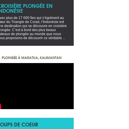
CROISIÈRE PLONGÉE EN
INDONÉSIE
vec plus de 17 000 îles qui s’égrènent au
œur du Triangle de Corail, l’Indonésie est
ne destination qui se découvre en croisière
longée. C’est à bord des plus beaux
ateaux de plongée au monde que nous
ous proposons de découvrir ce véritable ...
PLONGÉE À MARATUA, KALIMANTAN
OUPS DE COEUR