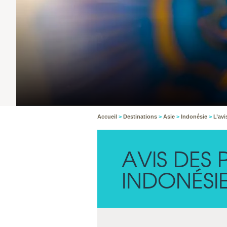
Accueil
>
Destinations
>
Asie
>
Indonésie
>
L’avi
AVIS DES
INDONÉSI