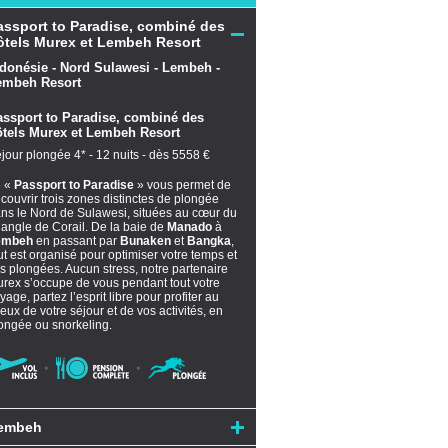
assport to Paradise, combiné des
ôtels Murex et Lembeh Resort
assport to Paradise, combiné des
ôtels Murex et Lembeh Resort
jour plongée 4* - 12 nuits - dès 5558 €
e «
Passport to Paradise
» vous permet de
couvrir trois zones distinctes de plongée
ns le Nord de Sulawesi, situées au cœur du
iangle de Corail. De la baie de
Manado
à
embeh
en passant par
Bunaken
et
Bangka
,
ut est organisé pour optimiser votre temps et
s plongées. Aucun stress, notre partenaire
rex s’occupe de vous pendant tout votre
yage, partez l’esprit libre pour profiter au
eux de votre séjour et de vos activités, en
ongée ou snorkeling.
embeh