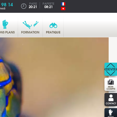
 98 14
PARIS
PAPEETE
20:21
08:21
medi
NS PLANS
FORMATION
PRATIQUE