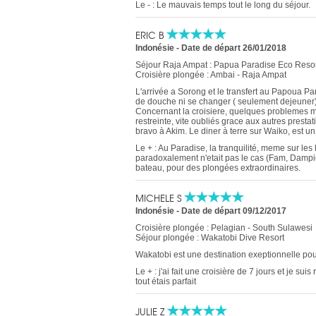
Le - : Le mauvais temps tout le long du séjour.
ERIC B
Indonésie
-
Date de départ 26/01/2018
Séjour Raja Ampat : Papua Paradise Eco Resor
Croisière plongée : Ambai - Raja Ampat
L'arrivée a Sorong et le transfert au Papoua Pa
de douche ni se changer ( seulement dejeuner)a
Concernant la croisiere, quelques problemes 
restreinte, vite oubliés grace aux autres pres
bravo à Akim. Le diner à terre sur Waiko, est un
Le + : Au Paradise, la tranquilité, meme sur les
paradoxalement n'etait pas le cas (Fam, Dampier
bateau, pour des plongées extraordinaires.
MICHELE S
Indonésie
-
Date de départ 09/12/2017
Croisière plongée : Pelagian - South Sulawesi
Séjour plongée : Wakatobi Dive Resort
Wakatobi est une destination exeptionnelle po
Le + : j'ai fait une croisière de 7 jours et je suis
tout étais parfait
JULIE Z