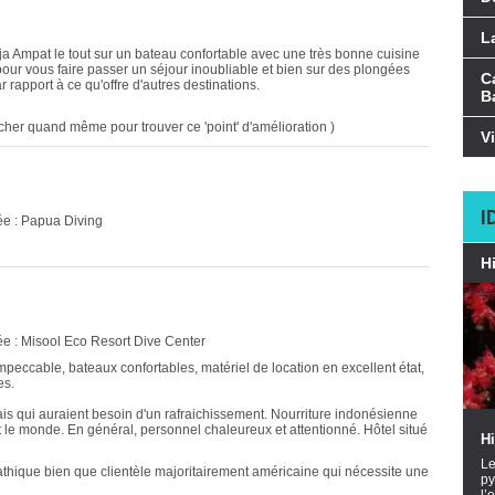
L
a Ampat le tout sur un bateau confortable avec une très bonne cuisine
 pour vous faire passer un séjour inoubliable et bien sur des plongées
C
 rapport à ce qu'offre d'autres destinations.
Ba
ercher quand même pour trouver ce 'point' d'amélioration )
V
I
ée : Papua Diving
H
ée : Misool Eco Resort Dive Center
peccable, bateaux confortables, matériel de location en excellent état,
es.
s qui auraient besoin d'un rafraichissement. Nourriture indonésienne
t le monde. En général, personnel chaleureux et attentionné. Hôtel situé
H
Le
thique bien que clientèle majoritairement américaine qui nécessite une
py