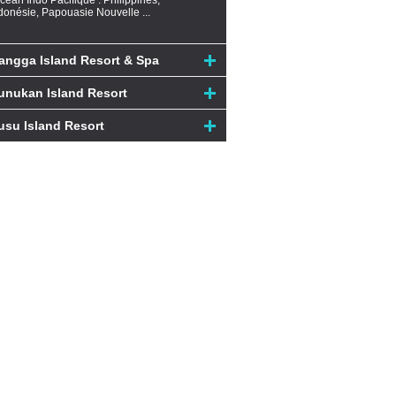
océan Indo Pacifique : Philippines,
donésie, Papouasie Nouvelle ...
angga Island Resort & Spa
unukan Island Resort
usu Island Resort