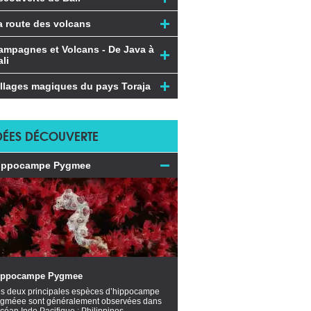
a route des volcans
ampagnes et Volcans - De Java à
li
illages magiques du pays Toraja
DÉES DÉCOUVERTE
ippocampe Pygmee
ippocampe Pygmee
s deux principales espèces d’hippocampe
gméee sont généralement observées dans