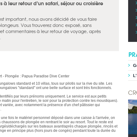
à leur retour d’un safari, séjour ou croisière
 est important, nous avons décidé de vous faire
plongeurs. Vous trouverez donc exposé, sans
is et commentaires à leur retour de voyage, après
.
PR
G
L
t - Plongée : Papua Paradise Dive Center
ows standard et 10 villas, tous sur pilotis sur la rive du site. Les
 bungalows "standard" ont une belle surface et sont très fonctionnels.
CR
identifiés par leurs prénoms uniquement. Le service est aux petits
matin pour l'entretien, le soir pour la protection contre les moustiques).
et variée, avec notamment la présence d'un chef pâtissier qui
.
: une fois le matériel personnel déposé dans une caisse à l'arrivée, on
 chaussons de plongée en rentrant le soir au resort. Tout le reste est
argés/déchargés sur les bateaux avant/après chaque plongée, rincés et
ange en principe plus (hors jours de congés) pendant toute la durée du