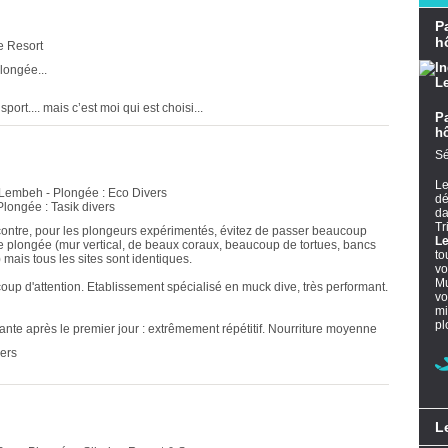
P
h
e Resort
longée...
port.... mais c’est moi qui est choisi...
P
h
Sé
L
 Lembeh - Plongée : Eco Divers
dé
Plongée : Tasik divers
da
Tr
ontre, pour les plongeurs expérimentés, évitez de passer beaucoup
L
le plongée (mur vertical, de beaux coraux, beaucoup de tortues, bancs
to
mais tous les sites sont identiques.
vo
Mu
coup d'attention. Etablissement spécialisé en muck dive, très performant.
vo
mi
pl
ante après le premier jour : extrêmement répétitif. Nourriture moyenne
vers
L