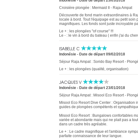
Indonésie
-
Date de départ 25/03/2018
Croisière plongée : Mermaid II - Raja Ampat
Découverte de fond marin extraordinaires à Raj
locale à bord. Tout l'équipage est au petit soin
magnifiques. Les fonds sont juste incroyable par
Le + : les plongées "of course" !!!
Le - : le vin à bord du bateau ( enfin j'ai du ch
ISABELLE C
Indonésie
-
Date de départ 09/02/2018
Séjour Raja Ampat : Sorido Bay Resort - Plong
Le + : les plongées (qualité, organisation)
JACQUES V
Indonésie
-
Date de départ 23/01/2018
Séjour Raja Ampat : Misool Eco Resort - Plong
Misool Eco Resort Dive Center : Organisation im
guides de plongées compétents et sympathiqu
Misool Eco Resort : Bungalows confortables mai
variée et abondante mais qui ne plait pas a tou
dans un cadre très agréable.
Le + : Le cadre magnifique et l'ambiance sympa
parfaite connaissance de leur langue.