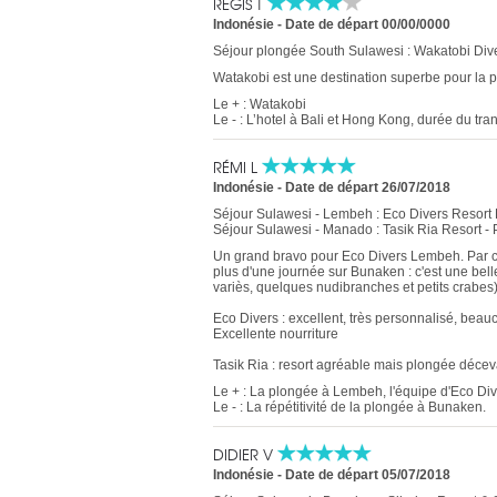
REGIS T
Indonésie
-
Date de départ 00/00/0000
Séjour plongée South Sulawesi : Wakatobi Div
Watakobi est une destination superbe pour la p
Le + : Watakobi
Le - : L’hotel à Bali et Hong Kong, durée du trans
RÉMI L
Indonésie
-
Date de départ 26/07/2018
Séjour Sulawesi - Lembeh : Eco Divers Resort
Séjour Sulawesi - Manado : Tasik Ria Resort - 
Un grand bravo pour Eco Divers Lembeh. Par c
plus d'une journée sur Bunaken : c'est une bel
variès, quelques nudibranches et petits crabes) 
Eco Divers : excellent, très personnalisé, beau
Excellente nourriture
Tasik Ria : resort agréable mais plongée décev
Le + : La plongée à Lembeh, l'équipe d'Eco Di
Le - : La répétitivité de la plongée à Bunaken.
DIDIER V
Indonésie
-
Date de départ 05/07/2018