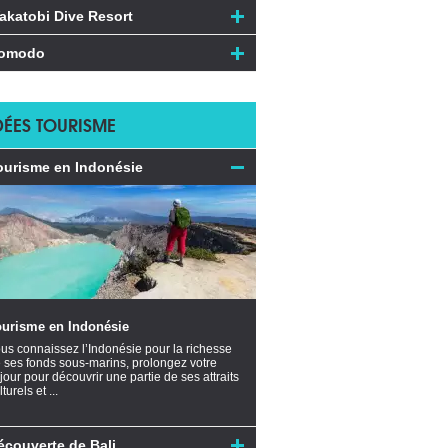
akatobi Dive Resort
omodo
DÉES TOURISME
ourisme en Indonésie
ourisme en Indonésie
us connaissez l’Indonésie pour la richesse
 ses fonds sous-marins, prolongez votre
jour pour découvrir une partie de ses attraits
lturels et ...
écouverte de Bali