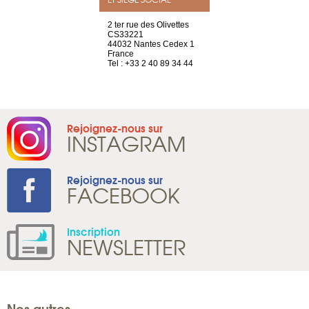
a-shop
2 ter rue des Olivettes
rue de Montc
el, 106
CS33221
1207 Genèv
neuve
44032 Nantes Cedex 1
Suisse
France
Tel : +41 22 
1 965 65 00
Tel : +33 2 40 89 34 44
Rejoignez-nous sur
INSTAGRAM
Rejoignez-nous sur
FACEBOOK
Inscription
NEWSLETTER
Nos autres