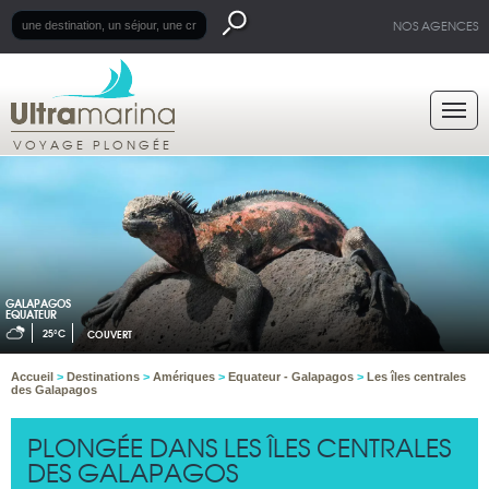
NOS AGENCES
VOYAGE PLONGÉE
GALAPAGOS
EQUATEUR
25°C
COUVERT
Accueil
>
Destinations
>
Amériques
>
Equateur - Galapagos
>
Les îles centrales
des Galapagos
PLONGÉE DANS LES ÎLES CENTRALES
DES GALAPAGOS