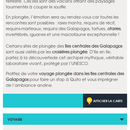
terrestre. Ces îles sont des volcans offrant des paysages
tourmentés à couper le souffle.
En plongée, l’émotion sera au rendez-vous car toutes les
rencontres sont possibles : raies manta, requins de récif,
requins-marteaux, requins des Galapagos, tortues,
otaries
,
invertébrés, iguanes et une macrofaune exceptionnelle !
Certains sites de plongée des
îles centrales
des Galapagos
sont aussi visités par les
croisières plongée
. D’île en île,
partez à la découvertede cet archipel mythique, véritable
laboratoire vivant, protégé par l’UNESCO.
Profitez de votre
voyage plongée dans les îles centrales des
Galapagos
pour faire un stop à Quito et vous imprégner
de l’ambiance andine.
AFFICHER LA CARTE
VOYAGE