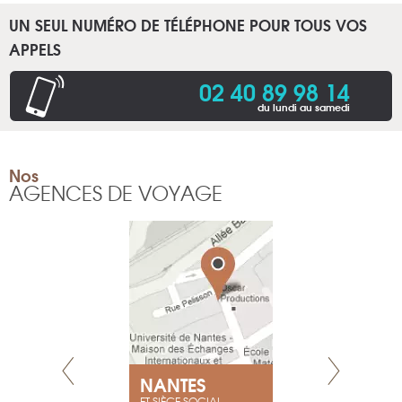
UN SEUL NUMÉRO DE TÉLÉPHONE POUR TOUS VOS
APPELS
02 40 89 98 14
du lundi au samedi
Nos
AGENCES DE VOYAGE
NEUVE
NANTES
GENÈV
ET SIÈGE SOCIAL