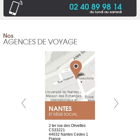
02 40 89 98 14
du lundi au samedi
Nos
AGENCES DE VOYAGE
NEUVE
NANTES
GENÈV
ET SIÈGE SOCIAL
a-shop
2 ter rue des Olivettes
rue de Montc
el, 106
CS33221
1207 Genèv
neuve
44032 Nantes Cedex 1
Suisse
France
Tel : +41 22 