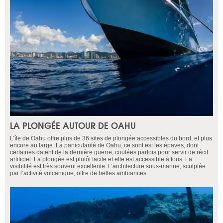
LA PLONGÉE AUTOUR DE OAHU
L’île de Oahu offre plus de 36 sites de plongée accessibles du bord, et plus
encore au large. La particularité de Oahu, ce sont est les épaves, dont
certaines datent de la dernière guerre, coulées parfois pour servir de récif
artificiel. La plongée est plutôt facile et elle est accessible à tous. La
visibilité est très souvent excellente. L’architecture sous-marine, sculptée
par l’activité volcanique, offre de belles ambiances.