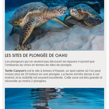
LES SITES DE PLONGÉE DE OAHU
Les plongeurs qui ne veulent pas découvrir les épaves n’auront que
l’embarras du choix en termes de sites de plongée.
Turtle Canyon’s
est le site à tortues d’Hawaii, un spot calme où l’on peut
croiser plus de 20 tortues en une plongée. La faune est très dense à cet
endroit, et la visibilité est souvent excellente. Cette zone est très grande et
nécessite au moins 2 plongées.