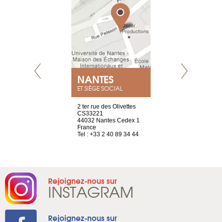
NEUVE
NANTES
GENÈV
ET SIÈGE SOCIAL
a-shop
2 ter rue des Olivettes
rue de Montc
el, 106
CS33221
1207 Genèv
neuve
44032 Nantes Cedex 1
Suisse
France
Tel : +41 22 
1 965 65 00
Tel : +33 2 40 89 34 44
Rejoignez-nous sur
INSTAGRAM
Rejoignez-nous sur