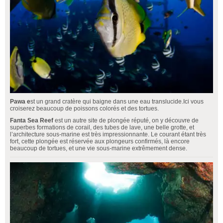
Pawa e
st un grand cratère qui baigne dans une eau translucide.Ici vous
croiserez beaucoup de poissons colorés et des tortues.
Fanta Sea Reef
est un autre site de plongée réputé, on y découvre de
superbes formations de corail, des tubes de lave, une belle grotte, et
l’architecture sous-marine est très impressionnante. Le courant étant très
fort, cette plongée est réservée aux plongeurs confirmés, là encore
beaucoup de tortues, et une vie sous-marine extrêmement dense.