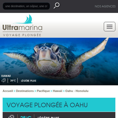
NOS AGENCES
VOYAGE PLONGÉE
HAWAII
26°C
LÉGÈRE PLUIE
Accueil
>
Destinations
>
Pacifique
>
Hawaii
>
Oahu - Honolulu
VOYAGE PLONGÉE À OAHU
25°C