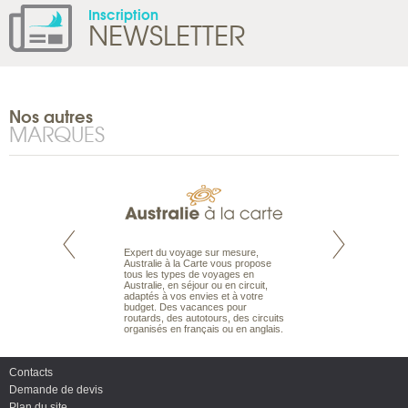
Inscription
NEWSLETTER
Nos autres
MARQUES
te est le spécialiste
Expert du voyage sur mesure,
Parce qu’ils sont
 le Pacifique.
Australie à la Carte vous propose
passionnés d’anim
bout du monde, en
tous les types de voyages en
sauvage, l’équipe d
sière, pour
Australie, en séjour ou en circuit,
carte comprend vos
ples et des îles
adaptés à vos envies et à votre
à votre service so
prenants, en hôtels
budget. Des vacances pour
voyage à la carte 
dans des pensions
routards, des autotours, des circuits
bâtir un safari à l
organisés en français ou en anglais.
envies.
Contacts
Demande de devis
Plan du site