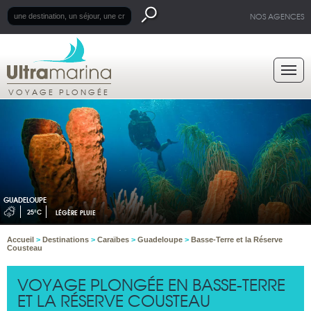
NOS AGENCES
VOYAGE PLONGÉE
GUADELOUPE
25°C
LÉGÈRE PLUIE
Accueil
>
Destinations
>
Caraïbes
>
Guadeloupe
>
Basse-Terre et la Réserve
Cousteau
VOYAGE PLONGÉE EN BASSE-TERRE
ET LA RÉSERVE COUSTEAU