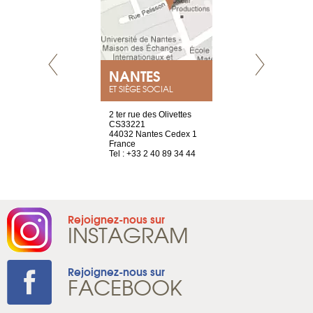
NEUVE
NANTES
GENÈV
ET SIÈGE SOCIAL
a-shop
2 ter rue des Olivettes
rue de Montc
el, 106
CS33221
1207 Genèv
neuve
44032 Nantes Cedex 1
Suisse
France
Tel : +41 22 
1 965 65 00
Tel : +33 2 40 89 34 44
Rejoignez-nous sur
INSTAGRAM
Rejoignez-nous sur
FACEBOOK