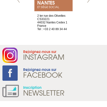
NEUVE
NANTES
GENÈV
ET SIÈGE SOCIAL
a-shop
2 ter rue des Olivettes
rue de Montc
el, 106
CS33221
1207 Genèv
neuve
44032 Nantes Cedex 1
Suisse
France
Tel : +41 22 
1 965 65 00
Tel : +33 2 40 89 34 44
Rejoignez-nous sur
INSTAGRAM
Rejoignez-nous sur
FACEBOOK
Inscription
NEWSLETTER