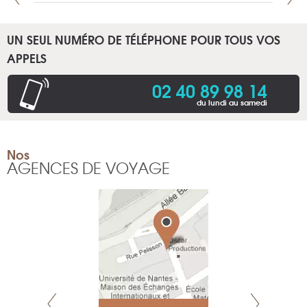
UN SEUL NUMÉRO DE TÉLÉPHONE POUR TOUS VOS
APPELS
02 40 89 98 14
du lundi au samedi
Nos
AGENCES DE VOYAGE