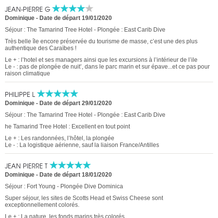
JEAN-PIERRE G
Dominique
-
Date de départ 19/01/2020
Séjour : The Tamarind Tree Hotel - Plongée : East Carib Dive
Très belle île encore préservée du tourisme de masse, c’est une des plus
authentique des Caraïbes !
Le + : l’hotel et ses managers ainsi que les excursions à l’intérieur de l’ile
Le - : pas de plongée de nuit’, dans le parc marin et sur épave...et ce pas pour
raison climatique
PHILIPPE L
Dominique
-
Date de départ 29/01/2020
Séjour : The Tamarind Tree Hotel - Plongée : East Carib Dive
he Tamarind Tree Hotel : Excellent en tout point
Le + : Les randonnées, l’hôtel, la plongée
Le - : La logistique aérienne, sauf la liaison France/Antilles
JEAN PIERRE T
Dominique
-
Date de départ 18/01/2020
Séjour : Fort Young - Plongée Dive Dominica
Super séjour, les sites de Scotts Head et Swiss Cheese sont
exceptionnellement colorés.
Le + : La nature, les fonds marins très colorés