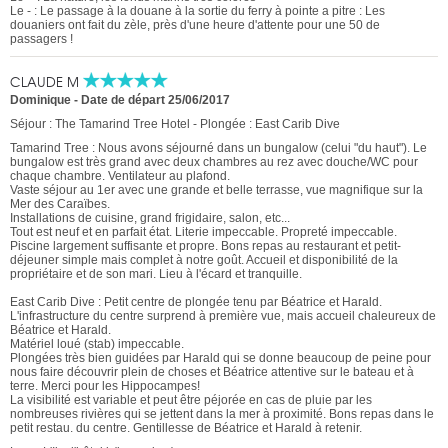
Le - : Le passage à la douane à la sortie du ferry à pointe a pitre : Les
douaniers ont fait du zèle, près d'une heure d'attente pour une 50 de
passagers !
CLAUDE M
Dominique
-
Date de départ 25/06/2017
Séjour : The Tamarind Tree Hotel - Plongée : East Carib Dive
Tamarind Tree : Nous avons séjourné dans un bungalow (celui "du haut"). Le
bungalow est très grand avec deux chambres au rez avec douche/WC pour
chaque chambre. Ventilateur au plafond.
Vaste séjour au 1er avec une grande et belle terrasse, vue magnifique sur la
Mer des Caraïbes.
Installations de cuisine, grand frigidaire, salon, etc...
Tout est neuf et en parfait état. Literie impeccable. Propreté impeccable.
Piscine largement suffisante et propre. Bons repas au restaurant et petit-
déjeuner simple mais complet à notre goût. Accueil et disponibilité de la
propriétaire et de son mari. Lieu à l'écard et tranquille.
East Carib Dive : Petit centre de plongée tenu par Béatrice et Harald.
L'infrastructure du centre surprend à première vue, mais accueil chaleureux de
Béatrice et Harald.
Matériel loué (stab) impeccable.
Plongées très bien guidées par Harald qui se donne beaucoup de peine pour
nous faire découvrir plein de choses et Béatrice attentive sur le bateau et à
terre. Merci pour les Hippocampes!
La visibilité est variable et peut être péjorée en cas de pluie par les
nombreuses rivières qui se jettent dans la mer à proximité. Bons repas dans le
petit restau. du centre. Gentillesse de Béatrice et Harald à retenir.