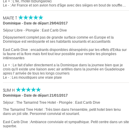
Le + : L'Ile, l'hôtel b(bungalow)
Le - : Air France et son avion hors d'âge avec des sièges en bout de souffle....
MAITE T
Dominique
-
Date de départ 29/04/2017
Séjour Libre - Plongée : East Carib Dive
Dépaysement complet pas de grande surface comme en Europe et la
Dominique est verdoyante et ses habitants souriants et accueillants
East Carib Dive : encadrants disponibles désespérés par les effets d'Erika sur
la faune et la flore mais font tout leur possible pour rendre les plongées
intéressantes
Le + : Le fait d'aller directement a la Dominique dans la journee bien que je
crois qu'il existe une liaison avec air antilles dans la journée en Guadeloupe
apres l' arrivée de tous les longs courriers
Le - : Les moustiques une vraie plaie
SLIM H
Dominique
-
Date de départ 21/01/2017
Séjour : The Tamarind Tree Hotel - Plongée : East Carib Dive
The Tamarind Tree Hotel : Très bien dans l'ensemble, petit hotel bien tenu
dans un joli site. Personnel convivial et souriant.
East Carib Dive : Ambiance conviviale et sympathique. Petit centre dans un site
superbe.