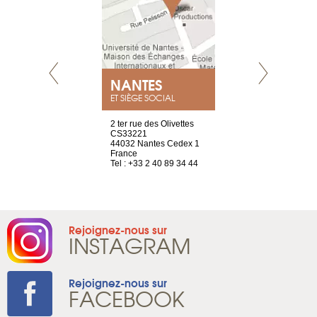
NEUVE
NANTES
GENÈV
ET SIÈGE SOCIAL
a-shop
2 ter rue des Olivettes
rue de Montc
el, 106
CS33221
1207 Genèv
neuve
44032 Nantes Cedex 1
Suisse
France
Tel : +41 22 
1 965 65 00
Tel : +33 2 40 89 34 44
Rejoignez-nous sur
INSTAGRAM
Rejoignez-nous sur
FACEBOOK