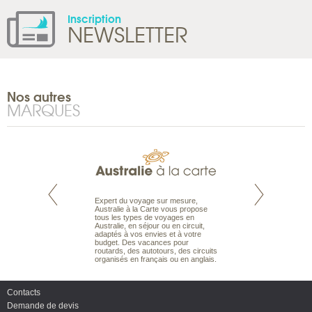
Inscription
NEWSLETTER
Nos autres
MARQUES
te est le spécialiste
Expert du voyage sur mesure,
Parce qu’ils sont
 le Pacifique.
Australie à la Carte vous propose
passionnés d’anim
bout du monde, en
tous les types de voyages en
sauvage, l’équipe d
sière, pour
Australie, en séjour ou en circuit,
carte comprend vos
ples et des îles
adaptés à vos envies et à votre
à votre service so
prenants, en hôtels
budget. Des vacances pour
voyage à la carte 
dans des pensions
routards, des autotours, des circuits
bâtir un safari à l
organisés en français ou en anglais.
envies.
Contacts
Demande de devis