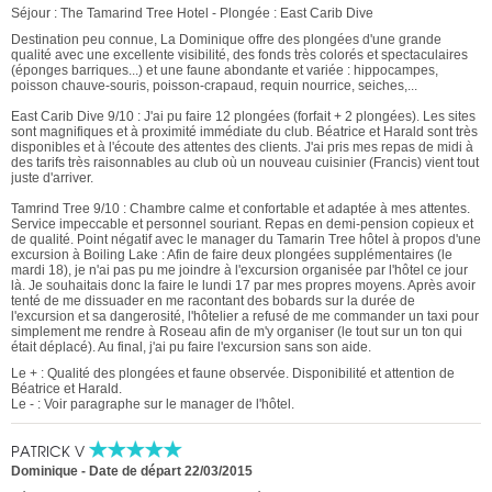
Séjour : The Tamarind Tree Hotel - Plongée : East Carib Dive
Destination peu connue, La Dominique offre des plongées d'une grande
qualité avec une excellente visibilité, des fonds très colorés et spectaculaires
(éponges barriques...) et une faune abondante et variée : hippocampes,
poisson chauve-souris, poisson-crapaud, requin nourrice, seiches,...
East Carib Dive 9/10 : J'ai pu faire 12 plongées (forfait + 2 plongées). Les sites
sont magnifiques et à proximité immédiate du club. Béatrice et Harald sont très
disponibles et à l'écoute des attentes des clients. J'ai pris mes repas de midi à
des tarifs très raisonnables au club où un nouveau cuisinier (Francis) vient tout
juste d'arriver.
Tamrind Tree 9/10 : Chambre calme et confortable et adaptée à mes attentes.
Service impeccable et personnel souriant. Repas en demi-pension copieux et
de qualité. Point négatif avec le manager du Tamarin Tree hôtel à propos d'une
excursion à Boiling Lake : Afin de faire deux plongées supplémentaires (le
mardi 18), je n'ai pas pu me joindre à l'excursion organisée par l'hôtel ce jour
là. Je souhaitais donc la faire le lundi 17 par mes propres moyens. Après avoir
tenté de me dissuader en me racontant des bobards sur la durée de
l'excursion et sa dangerosité, l'hôtelier a refusé de me commander un taxi pour
simplement me rendre à Roseau afin de m'y organiser (le tout sur un ton qui
était déplacé). Au final, j'ai pu faire l'excursion sans son aide.
Le + : Qualité des plongées et faune observée. Disponibilité et attention de
Béatrice et Harald.
Le - : Voir paragraphe sur le manager de l'hôtel.
PATRICK V
Dominique
-
Date de départ 22/03/2015