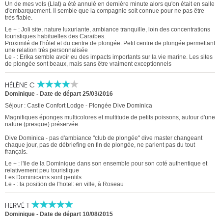
Un de mes vols (LIat) a été annulé en dernière minute alors qu'on était en salle
d'embarquement. Il semble que la compagnie soit connue pour ne pas être
très fiable.
Le + : Joli site, nature luxuriante, ambiance tranquille, loin des concentrations
touristiques habituelles des Caraibes.
Proximité de l'hôtel et du centre de plongée. Petit centre de plongée permettant
une relation très personnalisée
Le - : Erika semble avoir eu des impacts importants sur la vie marine. Les sites
de plongée sont beaux, mais sans être vraiment exceptionnels
HÉLÈNE C
Dominique
-
Date de départ 25/03/2016
Séjour : Castle Confort Lodge - Plongée Dive Dominica
Magnifiques éponges multicolores et multitude de petits poissons, autour d'une
nature (presque) préservée.
Dive Dominica - pas d'ambiance "club de plongée" dive master changeant
chaque jour, pas de débriefing en fin de plongée, ne parlent pas du tout
français.
Le + : l'ile de la Dominique dans son ensemble pour son coté authentique et
relativement peu touristique
Les Dominicains sont gentils
Le - : la position de l'hotel: en ville, à Roseau
HERVÉ T
Dominique
-
Date de départ 10/08/2015