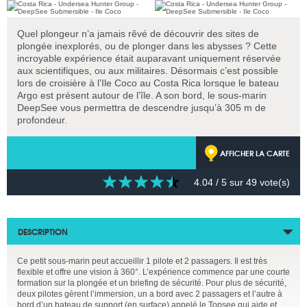
Quel plongeur n’a jamais rêvé de découvrir des sites de
plongée inexplorés, ou de plonger dans les abysses ? Cette
incroyable expérience était auparavant uniquement réservée
aux scientifiques, ou aux militaires. Désormais c’est possible
lors de croisière à l’Ile Coco au Costa Rica lorsque le bateau
Argo est présent autour de l’île. A son bord, le sous-marin
DeepSee vous permettra de descendre jusqu’à 305 m de
profondeur.
AFFICHER LA CARTE
4.04
/ 5 sur
49
vote(s)
DESCRIPTION
Ce petit sous-marin peut accueillir 1 pilote et 2 passagers. Il est très
flexible et offre une vision à 360°. L’expérience commence par une courte
formation sur la plongée et un briefing de sécurité. Pour plus de sécurité,
deux pilotes gèrent l’immersion, un a bord avec 2 passagers et l’autre à
bord d’un bateau de support (en surface) appelé le Topsee qui aide et