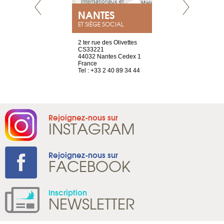
NEUVE
NANTES
GENÈV
ET SIÈGE SOCIAL
a-shop
2 ter rue des Olivettes
rue de Montc
el, 106
CS33221
1207 Genèv
neuve
44032 Nantes Cedex 1
Suisse
France
Tel : +41 22 
1 965 65 00
Tel : +33 2 40 89 34 44
Rejoignez-nous sur
INSTAGRAM
Rejoignez-nous sur
FACEBOOK
Inscription
NEWSLETTER