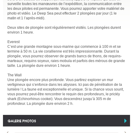
surveille toutes les manœuvres de l’expédition, la communication entre
les deux pilotes est permanente. Vous pourrez apporter votre matériel de
photo et vidéo. Le Deep Sea peut effectuer 2 plongées par jour (1 le
matin et 1 l’après-midi).
Deux sites de plongée sont régulièrement visités. Les plongées durent
environ 1 heure.
Everest
C’est une grande montagne sous-marine qui commence à 100 m et se
termine à 50 m. La vie corallienne est très impressionnante. Durant la
plongée, vous pourrez observer de grands bancs de thons, de requins-
marteaux, requins soyeux, raies mobula et parfois des mérous de grande
taille. La plongée dure environ 1 heure.
The Wall
Une plongée encore plus profonde. Vous partirez explorer un mur
vertigineux qui s’enfonce dans les abysses. Ici pas de pénétration de la
lumière ! La faune est exceptionnelle et unique. Si la chance vous sourit,
vous pourrez peut-être rencontrer le requin des profondeurs, le prickly
shark (Echinorhinus cookei). Vous descendrez jusqu’à 305 m de
profondeur. La plongée dure environ 2 h.
GALERIE PHOTOS