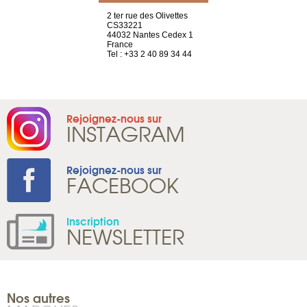
a-shop
2 ter rue des Olivettes
rue de Montc
el, 106
CS33221
1207 Genèv
neuve
44032 Nantes Cedex 1
Suisse
France
Tel : +41 22 
1 965 65 00
Tel : +33 2 40 89 34 44
Rejoignez-nous sur
INSTAGRAM
Rejoignez-nous sur
FACEBOOK
Inscription
NEWSLETTER
Nos autres