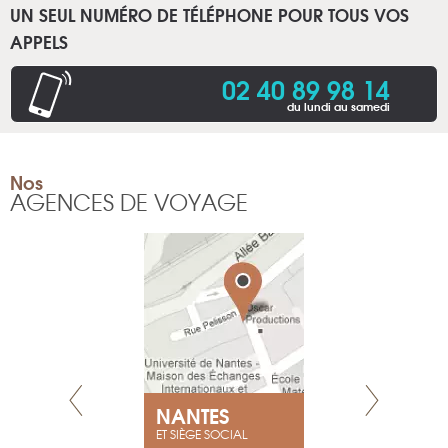
UN SEUL NUMÉRO DE TÉLÉPHONE POUR TOUS VOS
APPELS
02 40 89 98 14
du lundi au samedi
Nos
AGENCES DE VOYAGE
NEUVE
NANTES
GENÈV
ET SIÈGE SOCIAL