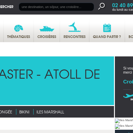
02 40 89
HERCHER
du lundi au sa
THÉMATIQUES
CROISIÈRES
RENCONTRES
QUAND PARTIR ?
BO
ASTER - ATOLL DE
Si vou
merci
Croi
LONGÉE
BIKINI
ILES MARSHALL