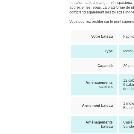
Le salon-salle à manger, très spacieux, 
apprécier les repas. La plateforme de 
comprend également des toilettes indiv
Vous pourrez profiter sur le pont supéri
Votre bateau
Pacifi
Type
Motor-
Capacité
20 per
12 cab
Aménagements
6 cabi
cabines
douche
1 mote
Armement bateau
Electr
Aménagements
Carré a
bateau
Sundec