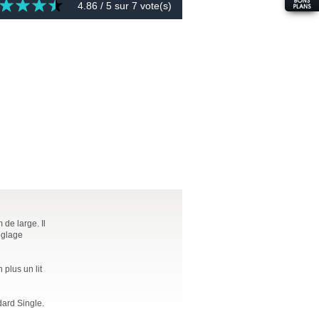
4.86
/ 5 sur
7
vote(s)
de large. Il
églage
 plus un lit
ndard Single.