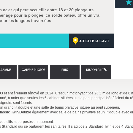
 acier qui peut accueillir entre 18 et 20 plongeurs
ménagé pour la plongée, ce solide bateau offre un vrai
pour les longues traversées.
AFFICHER LA CARTE
GRAMME
GALERIE PHOTOS
PRIX
DISPONIBILITÉS
03 et entièrement rénové en 2024. C’est un motor-yacht de 26,5 m de long et de 8 m 
né, à noter que seules les 6 cabines situées sur le pont principal bénéficient du r
eignoirs sont fournis.
n grand lit double et une salle de bains privative, située au pont supérieur.
lassic Twin/Double
également avec salle de bains privative et un lit double avec en
c des lits superposés uniquement.
es
Standard
qui se partagent les sanitaires. Il s’agit de 2 Standard Twin et de 4 Sta