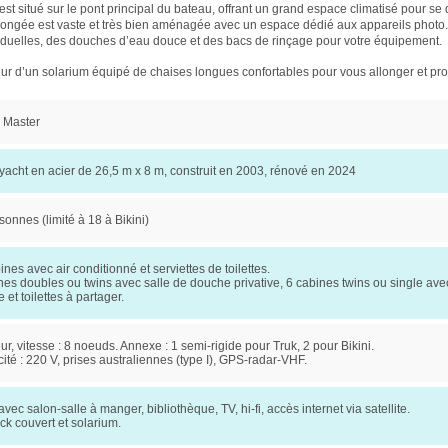
est situé sur le pont principal du bateau, offrant un grand espace climatisé pour se
plongée est vaste et très bien aménagée avec un espace dédié aux appareils photo
iduelles, des douches d’eau douce et des bacs de rinçage pour votre équipement.
eur d’un solarium équipé de chaises longues confortables pour vous allonger et prof
c Master
yacht en acier de 26,5 m x 8 m, construit en 2003, rénové en 2024
sonnes (limité à 18 à Bikini)
ines avec air conditionné et serviettes de toilettes.
nes doubles ou twins avec salle de douche privative, 6 cabines twins ou single ave
 et toilettes à partager.
ur, vitesse : 8 noeuds. Annexe : 1 semi-rigide pour Truk, 2 pour Bikini.
icité : 220 V, prises australiennes (type I), GPS-radar-VHF.
vec salon-salle à manger, bibliothèque, TV, hi-fi, accès internet via satellite.
k couvert et solarium.