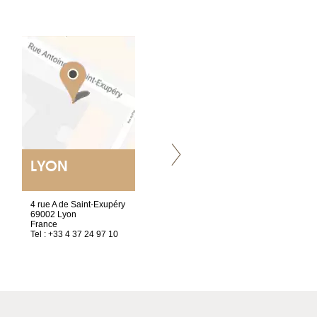
LYON
VILLENEUVE
4 rue A de Saint-Exupéry
Chez Scuba-shop
69002 Lyon
Route d’Arvel, 106
France
1844 Villeneuve
Tel : +33 4 37 24 97 10
Suisse
Tel : +41 21 965 65 00