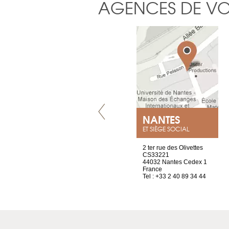
AGENCES DE V
VILLENEUVE
NANTES
ET SIÈGE SOCIAL
Chez Scuba-shop
2 ter rue des Olivettes
Route d’Arvel, 106
CS33221
1844 Villeneuve
44032 Nantes Cedex 1
Suisse
France
Tel : +41 21 965 65 00
Tel : +33 2 40 89 34 44