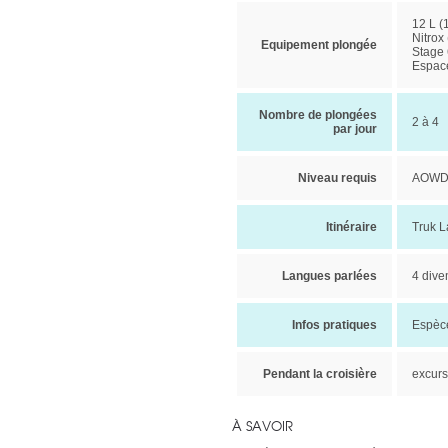
12 L (
Nitrox
Equipement plongée
Stage 
Espac
Nombre de plongées
2 à 4
par jour
Niveau requis
AOWD, 
Itinéraire
Truk L
Langues parlées
4 dive
Infos pratiques
Espèce
Pendant la croisière
excurs
À SAVOIR