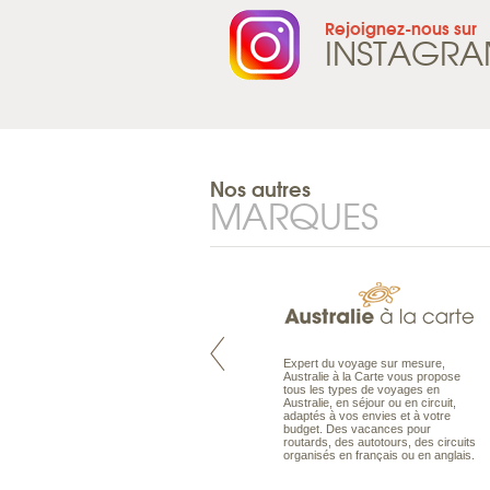
Rejoignez-nous sur
INSTAGR
Nos autres
MARQUES
Pacifique à la carte est le spécialiste
Expert du voyage sur mesure,
des voyages dans le Pacifique.
Australie à la Carte vous propose
Partez à l’autre bout du monde, en
tous les types de voyages en
séjour ou en croisière, pour
Australie, en séjour ou en circuit,
découvrir des peuples et des îles
adaptés à vos envies et à votre
toujours plus surprenants, en hôtels
budget. Des vacances pour
de luxe, comme dans des pensions
routards, des autotours, des circuits
de charme.
organisés en français ou en anglais.