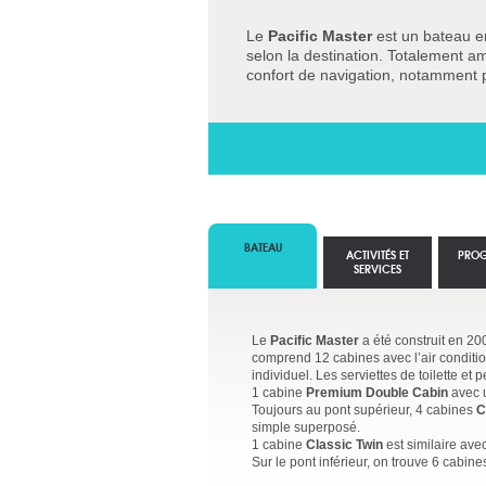
Le
Pacific Master
est un bateau en
selon la destination. Totalement a
confort de navigation, notamment 
BATEAU
ACTIVITÉS ET
PRO
SERVICES
Le
Pacific Master
a été construit en 20
comprend 12 cabines avec l’air condition
individuel. Les serviettes de toilette et p
1 cabine
Premium Double Cabin
avec u
Toujours au pont supérieur, 4 cabines
C
simple superposé.
1 cabine
Classic Twin
est similaire ave
Sur le pont inférieur, on trouve 6 cabin