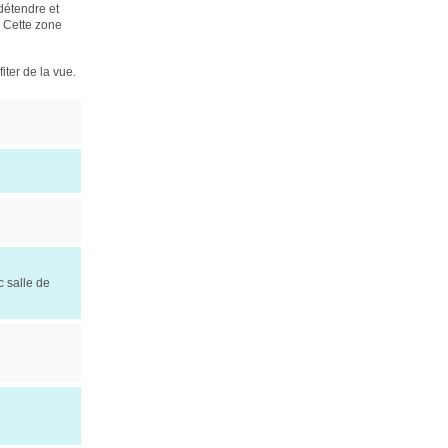
 détendre et
. Cette zone
iter de la vue.
c salle de