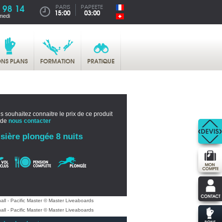
 98 14
PARIS
PAPEETE
15:00
03:00
medi
NS PLANS
FORMATION
PRATIQUE
s souhaitez connaitre le prix de ce produit
 de
nous contacter
sière plongée 8 nuits