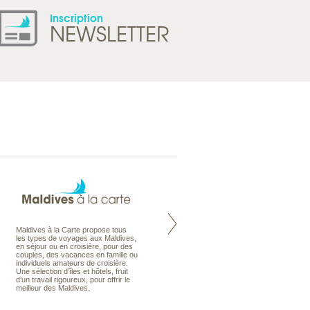
Inscription
NEWSLETTER
Maldives à la Carte propose tous
Notre site Odyssee est un portail
les types de voyages aux Maldives,
qui regroupe l’ensemble de nos
en séjour ou en croisière, pour des
offres de voyages. Vous trouverez
couples, des vacances en famille ou
une carte interactive, la gestion des
individuels amateurs de croisière.
listes de mariage et voyages de
Une sélection d’îles et hôtels, fruit
noces. Vous pourrez aussi vous
d’un travail rigoureux, pour offrir le
abonnez à nos Newsletters.
meilleur des Maldives.