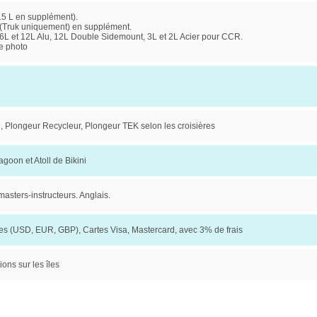
15 L en supplément).
 (Truk uniquement) en supplément.
6L et 12L Alu, 12L Double Sidemount, 3L et 2L Acier pour CCR.
e photo
Plongeur Recycleur, Plongeur TEK selon les croisières
agoon et Atoll de Bikini
masters-instructeurs. Anglais.
s (USD, EUR, GBP), Cartes Visa, Mastercard, avec 3% de frais
ions sur les îles