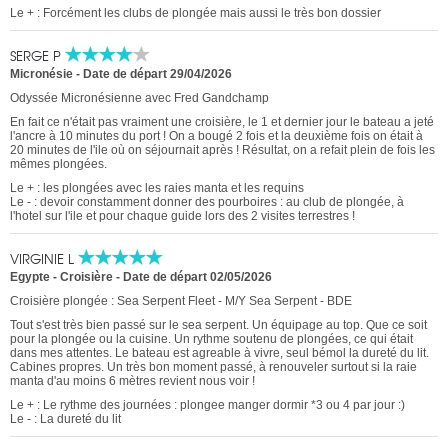
Le + : Forcément les clubs de plongée mais aussi le très bon dossier
SERGE P
Micronésie -
Date de départ 29/04/2026
Odyssée Micronésienne avec Fred Gandchamp
En fait ce n'était pas vraiment une croisière, le 1 et dernier jour le bateau a jeté
l'ancre à 10 minutes du port ! On a bougé 2 fois et la deuxième fois on était à
20 minutes de l'ile où on séjournait après ! Résultat, on a refait plein de fois les
mêmes plongées.
Le + : les plongées avec les raies manta et les requins
Le - : devoir constamment donner des pourboires : au club de plongée, à
l'hotel sur l'ile et pour chaque guide lors des 2 visites terrestres !
VIRGINIE L
Egypte - Croisière
-
Date de départ 02/05/2026
Croisière plongée : Sea Serpent Fleet - M/Y Sea Serpent - BDE
Tout s'est très bien passé sur le sea serpent. Un équipage au top. Que ce soit
pour la plongée ou la cuisine. Un rythme soutenu de plongées, ce qui était
dans mes attentes. Le bateau est agreable à vivre, seul bémol la dureté du lit.
Cabines propres. Un très bon moment passé, à renouveler surtout si la raie
manta d'au moins 6 mètres revient nous voir !
Le + : Le rythme des journées : plongee manger dormir *3 ou 4 par jour :)
Le - : La dureté du lit