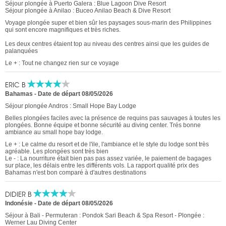
Séjour plongée à Puerto Galera : Blue Lagoon Dive Resort
Séjour plongée à Anilao : Buceo Anilao Beach & Dive Resort
Voyage plongée super et bien sûr les paysages sous-marin des Philippines
qui sont encore magnifiques et très riches.
Les deux centres étaient top au niveau des centres ainsi que les guides de
palanquées
Le + : Tout ne changez rien sur ce voyage
ERIC B
Bahamas
-
Date de départ 08/05/2026
Séjour plongée Andros : Small Hope Bay Lodge
Belles plongées faciles avec la présence de requins pas sauvages à toutes les
plongées. Bonne équipe et bonne sécurité au diving center. Trés bonne
ambiance au small hope bay lodge.
Le + : Le calme du resort et de l'ile, l'ambiance et le style du lodge sont très
agréable. Les plongées sont très bien
Le - : La nourriture était bien pas pas assez variée, le paiement de bagages
sur place, les délais entre les différents vols. La rapport qualité prix des
Bahamas n'est bon comparé à d'autres destinations
DIDIER B
Indonésie
-
Date de départ 08/05/2026
Séjour à Bali - Permuteran : Pondok Sari Beach & Spa Resort - Plongée :
Werner Lau Diving Center