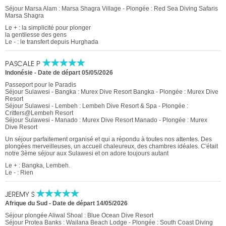
Séjour Marsa Alam : Marsa Shagra Village - Plongée : Red Sea Diving Safaris
Marsa Shagra
Le + : la simplicité pour plonger
la gentilesse des gens
Le - : le transfert depuis Hurghada
PASCALE P
Indonésie
-
Date de départ 05/05/2026
Passeport pour le Paradis
Séjour Sulawesi - Bangka : Murex Dive Resort Bangka - Plongée : Murex Dive
Resort
Séjour Sulawesi - Lembeh : Lembeh Dive Resort & Spa - Plongée :
Critters@Lembeh Resort
Séjour Sulawesi - Manado : Murex Dive Resort Manado - Plongée : Murex
Dive Resort
Un séjour parfaitement organisé et qui a répondu à toutes nos attentes. Des
plongées merveilleuses, un accueil chaleureux, des chambres idéales. C'était
notre 3ème séjour aux Sulawesi et on adore toujours autant
Le + : Bangka, Lembeh.
Le - : Rien
JEREMY S
Afrique du Sud
-
Date de départ 14/05/2026
Séjour plongée Aliwal Shoal : Blue Ocean Dive Resort
Séjour Protea Banks : Wailana Beach Lodge - Plongée : South Coast Diving