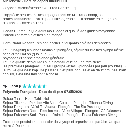
Micronésie -
Date de départ 00/00/0000
Odyssée Micronésienne avec Fred Gandchamp
J'apprécie beaucoup l'accompagnement de M. Grandchamp, son
professionnalisme et sa disponibilité. Agréable qu'il prenne en charge les
discussions avec les tiers.
Ocean Hunter III : Que deux mouillages et qualité des guides moyennne
Bateau confortable et très bien mangé
Carp Island Resort : Très bon accueil et disponibles à nos demandes.
Le + : Magnifiques fonds marins et plongées, séjour sur l'île très sympa même
sans climatisation (quoi que ;) )
paysages et bonne ambiance générale
Le - : la qualité des guides sur le bateau et le peu de "croisière"
les premières plongées (un seul groupe) et les 5 plongées par jour (courtes). 5
je trouve que c'est trop. De passer à 4 et plus longues et en deux groupes, bien
choisis, a été une très bonne chose.
PHILIPPE B
Polynésie Française
-
Date de départ 07/05/2026
Séjour Tahiti : Hotel Tahiti Nui
Séjour Tikehau : Pension Aito Motel Colette - Plongée : Tikehau Diving
Séjour Rangiroa : Va'ai Te Moana - Plongée : The Six Passengers
Séjour Fakarava Nord : Pension Veke Veke Village - Plongée : O2 Fakarava
Séjour Fakarava Sud : Pension Raimiti - Plongée : Enata Fakarava Diving
Excellente prestation du dossier de voyage et organisation parfaite. Un grand
merci à Delphine.