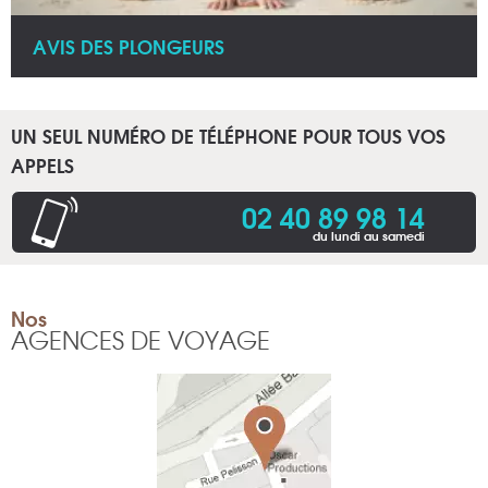
AVIS DES PLONGEURS
UN SEUL NUMÉRO DE TÉLÉPHONE POUR TOUS VOS
APPELS
02 40 89 98 14
du lundi au samedi
Nos
AGENCES DE VOYAGE