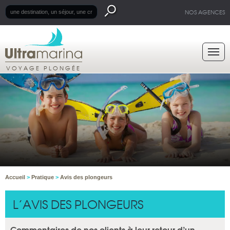
NOS AGENCES
VOYAGE PLONGÉE
Accueil
>
Pratique
>
Avis des plongeurs
L’AVIS DES PLONGEURS
Commentaires de nos clients à leur retour d’un