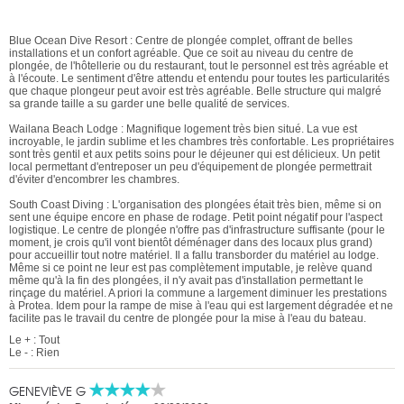
Blue Ocean Dive Resort : Centre de plongée complet, offrant de belles
installations et un confort agréable. Que ce soit au niveau du centre de
plongée, de l'hôtellerie ou du restaurant, tout le personnel est très agréable et
à l'écoute. Le sentiment d'être attendu et entendu pour toutes les particularités
que chaque plongeur peut avoir est très agréable. Belle structure qui malgré
sa grande taille a su garder une belle qualité de services.
Wailana Beach Lodge : Magnifique logement très bien situé. La vue est
incroyable, le jardin sublime et les chambres très confortable. Les propriétaires
sont très gentil et aux petits soins pour le déjeuner qui est délicieux. Un petit
local permettant d'entreposer un peu d'équipement de plongée permettrait
d'éviter d'encombrer les chambres.
South Coast Diving : L'organisation des plongées était très bien, même si on
sent une équipe encore en phase de rodage. Petit point négatif pour l'aspect
logistique. Le centre de plongée n'offre pas d'infrastructure suffisante (pour le
moment, je crois qu'il vont bientôt déménager dans des locaux plus grand)
pour accueillir tout notre matériel. Il a fallu transborder du matériel au lodge.
Même si ce point ne leur est pas complètement imputable, je relève quand
même qu'à la fin des plongées, il n'y avait pas d'installation permettant le
rinçage du matériel. A priori la commune a largement diminuer les prestations
à Protea. Idem pour la rampe de mise à l'eau qui est largement dégradée et ne
facilite pas le travail du centre de plongée pour la mise à l'eau du bateau.
Le + : Tout
Le - : Rien
GENEVIÈVE G