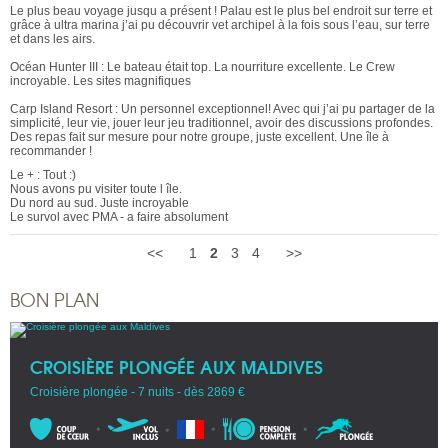
Le plus beau voyage jusqu a présent ! Palau est le plus bel endroit sur terre et
grâce à ultra marina j’ai pu découvrir vet archipel à la fois sous l’eau, sur terre
et dans les airs.
Océan Hunter III : Le bateau était top. La nourriture excellente. Le Crew
incroyable. Les sites magnifiques
Carp Island Resort : Un personnel exceptionnel! Avec qui j’ai pu partager de la
simplicité, leur vie, jouer leur jeu traditionnel, avoir des discussions profondes.
Des repas fait sur mesure pour notre groupe, juste excellent. Une île à
recommander !
Le + : Tout :)
Nous avons pu visiter toute l île.
Du nord au sud. Juste incroyable
Le survol avec PMA - a faire absolument
<<
1
2
3
4
>>
BON PLAN
CROISIÈRE PLONGÉE AUX MALDIVES
Croisière plongée - 7 nuits - dès 2869 €