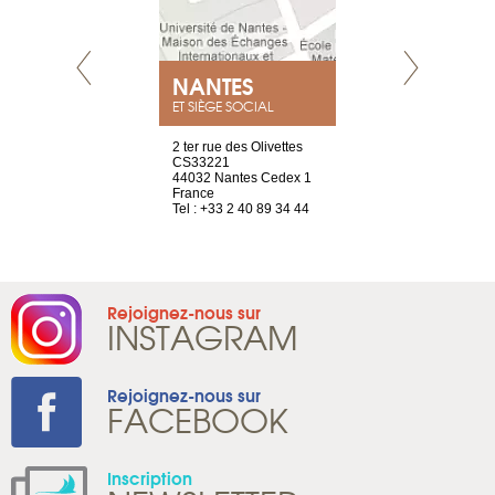
NEUVE
NANTES
GENÈV
ET SIÈGE SOCIAL
a-shop
2 ter rue des Olivettes
rue de Montc
el, 106
CS33221
1207 Genèv
neuve
44032 Nantes Cedex 1
Suisse
France
Tel : +41 22 
1 965 65 00
Tel : +33 2 40 89 34 44
Rejoignez-nous sur
INSTAGRAM
Rejoignez-nous sur
FACEBOOK
Inscription