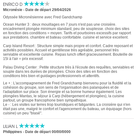
ENRICO D
Micronésie -
Date de départ 29/04/2026
Odyssée Micronésienne avec Fred Gandchamp
Ocean Hunter 3 : deux mouillages en 7 jours n'est pas une croisière.
encadrement plongée minimum standard, peu de souplesse. choix des sites
en fonction des conditions = moyen. Tarifs et pourboires excessifs par rapport
aux prestations. chambre et bateau confortable. cuisine et service excellent.
Carp Island Resort : Structure simple mais propre et confort. Cadre reposant et
activités possibles. Accueil et gentillesse très agréable, personnel très
serviable et excellente cuisine. Repas lunch offert gracieusement. Bouteille de
15l à l'air = prix excessif.
Palau Diving Center : Petite structure très à l'écoute des requêtes, serviables et
souple dans les durées de plongées. Choix des sites en fonction des
conditions très bien et guidages professionnels et attentifs.
Le + : L'accompagnement de Fred Grandchamp bienvenu pour la fluidité et la
cohésion du groupe, son sens de l'organisation des palanquées et de
l'adaptation sur place. Son énergie et sa bonne humeur également. Les
plongées Mantas, le séjour à Carp (hébergement et plongées), la cuisine
partout, un groupe francophone bien sympathique.
Le - : Les visites sur terres trop touristiques et fatigantes. La croisière qui n'en
était pas une, malgré le confort et l'agencement du bateau, un équipage (hors
cuisine) un peu "blasé".
LILIAN L
Philippines
-
Date de départ 00/00/0000