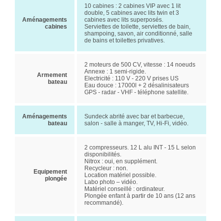
10 cabines : 2 cabines VIP avec 1 lit
double, 5 cabines avec lits twin et 3
Aménagements
cabines avec lits superposés.
cabines
Serviettes de toilette, serviettes de bain,
shampoing, savon, air conditionné, salle
de bains et toilettes privatives.
2 moteurs de 500 CV, vitesse : 14 noeuds
Annexe : 1 semi-rigide.
Armement
Electricité : 110 V - 220 V prises US
bateau
Eau douce : 17000l + 2 désalinisateurs
GPS - radar - VHF - téléphone satellite.
Aménagements
Sundeck abrité avec bar et barbecue,
bateau
salon - salle à manger, TV, Hi-Fi, vidéo.
2 compresseurs. 12 L alu INT - 15 L selon
disponibilités.
Nitrox : oui, en supplément.
Recycleur : non.
Equipement
Location matériel possible.
plongée
Labo photo – vidéo.
Matériel conseillé : ordinateur.
Plongée enfant à partir de 10 ans (12 ans
recommandé).