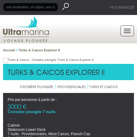
NOS AGENCES
VOYAGE PLONGÉE
Accueil
>
Turks & Caicos Explorer II
TURKS & CAICOS EXPLORER II
CROISIÈRE PLONGÉE
PROVIDENCIALES
TURKS ET CAICOS
Prix par personne à partir de :
3000 €
Croisière plongée 7 nuits
Cabine
Stateroom Lower Deck
7 nuits - Providenciales, West Caicos, French Cay