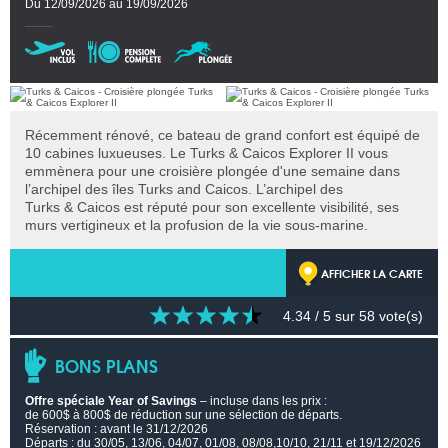
Du 12/09/2026 au 19/09/2026
Récemment rénové, ce bateau de grand confort est équipé de
10 cabines luxueuses. Le Turks & Caicos Explorer II vous
emmènera pour une croisière plongée d'une semaine dans
l’archipel des îles Turks and Caicos. L’archipel des
Turks & Caicos est réputé pour son excellente visibilité, ses
murs vertigineux et la profusion de la vie sous-marine.
AFFICHER LA CARTE
4.34
/ 5 sur
58
vote(s)
BONS PLANS
Offre spéciale Year of Savings
– incluse dans les prix :
de 600$ à 800$ de réduction sur une sélection de départs.
Réservation : avant le 31/12/2026
Départs : du 30/05, 13/06, 04/07, 01/08, 08/08,10/10, 21/11 et 19/12/2026