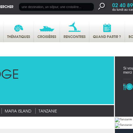
02 40 89
HERCHER
du lundi au sa
THÉMATIQUES
CROISIÈRES
RENCONTRES
QUAND PARTIR ?
BO
DGE
Si vou
merci
MAFIA ISLAND
TANZANIE