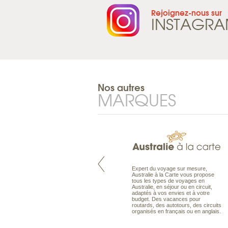
Rejoignez-nous sur
INSTAGR
Nos autres
MARQUES
Pacifique à la carte est le spécialiste
Expert du voyage sur mesure,
des voyages dans le Pacifique.
Australie à la Carte vous propose
Partez à l’autre bout du monde, en
tous les types de voyages en
séjour ou en croisière, pour
Australie, en séjour ou en circuit,
découvrir des peuples et des îles
adaptés à vos envies et à votre
toujours plus surprenants, en hôtels
budget. Des vacances pour
de luxe, comme dans des pensions
routards, des autotours, des circuits
de charme.
organisés en français ou en anglais.