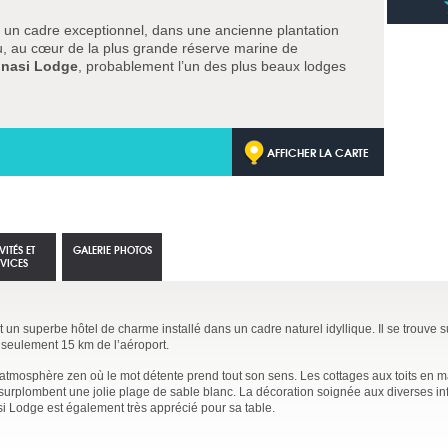
 un cadre exceptionnel, dans une ancienne plantation
u, au cœur de la plus grande réserve marine de
inasi Lodge
, probablement l’un des plus beaux lodges
AFFICHER LA CARTE
VITÉS ET
GALERIE PHOTOS
RVICES
 un superbe hôtel de charme installé dans un cadre naturel idyllique. Il se trouve s
à seulement 15 km de l’aéroport.
e atmosphère zen où le mot détente prend tout son sens. Les cottages aux toits en m
 surplombent une jolie plage de sable blanc. La décoration soignée aux diverses in
i Lodge est également très apprécié pour sa table.