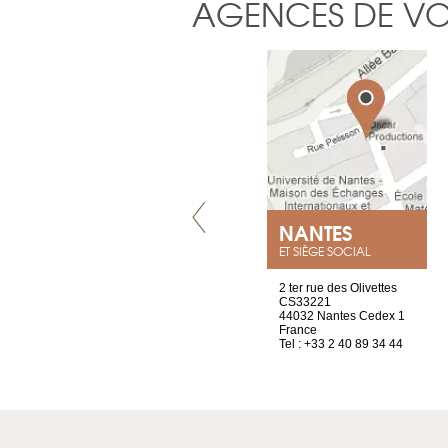
AGENCES DE V
VILLENEUVE
NANTES
ET SIÈGE SOCIAL
Chez Scuba-shop
2 ter rue des Olivettes
Route d’Arvel, 106
CS33221
1844 Villeneuve
44032 Nantes Cedex 1
Suisse
France
Tel : +41 21 965 65 00
Tel : +33 2 40 89 34 44