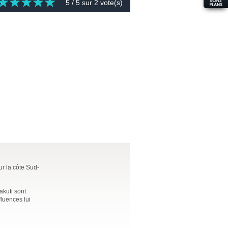
5
/ 5 sur
2
vote(s)
ur la côte Sud-
akuti sont
fluences lui