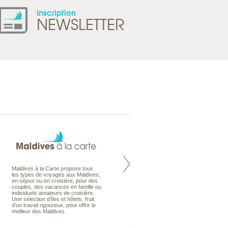
Inscription
NEWSLETTER
Maldives à la Carte propose tous
Notre site Odyssee est un portail
les types de voyages aux Maldives,
qui regroupe l’ensemble de nos
en séjour ou en croisière, pour des
offres de voyages. Vous trouverez
couples, des vacances en famille ou
une carte interactive, la gestion des
individuels amateurs de croisière.
listes de mariage et voyages de
Une sélection d’îles et hôtels, fruit
noces. Vous pourrez aussi vous
d’un travail rigoureux, pour offrir le
abonnez à nos Newsletters.
meilleur des Maldives.