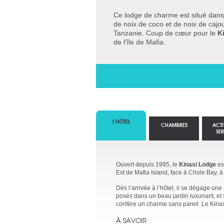
Ce lodge de charme est situé dans
de noix de coco et de noix de cajo
Tanzanie. Coup de cœur pour le
K
de l’île de Mafia.
L’HÔTEL
CHAMBRES
ACTI
SE
Ouvert depuis 1995, le
Kinasi Lodge
est
Est de Mafia Island, face à Chole Bay, 
Dès l’arrivée à l’hôtel, il se dégage un
posés dans un beau jardin luxuriant, et
confère un charme sans pareil. Le Kinas
À SAVOIR