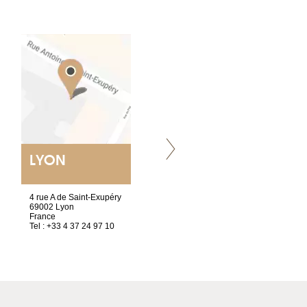
LYON
VILLENEUVE
4 rue A de Saint-Exupéry
Chez Scuba-shop
69002 Lyon
Route d’Arvel, 106
France
1844 Villeneuve
Tel : +33 4 37 24 97 10
Suisse
Tel : +41 21 965 65 00