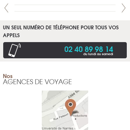
UN SEUL NUMÉRO DE TÉLÉPHONE POUR TOUS VOS
APPELS
02 40 89 98 14
du lundi au samedi
Nos
AGENCES DE VOYAGE