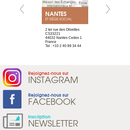
NEUVE
NANTES
GENÈV
ET SIÈGE SOCIAL
a-shop
2 ter rue des Olivettes
rue de Montc
el, 106
CS33221
1207 Genèv
neuve
44032 Nantes Cedex 1
Suisse
France
Tel : +41 22 
1 965 65 00
Tel : +33 2 40 89 34 44
Rejoignez-nous sur
INSTAGRAM
Rejoignez-nous sur
FACEBOOK
Inscription
NEWSLETTER