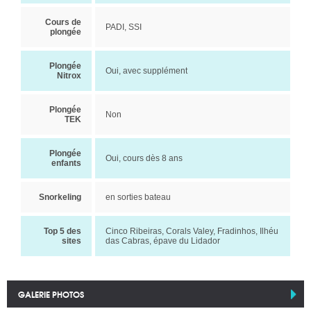
Cours de
PADI, SSI
plongée
Plongée
Oui, avec supplément
Nitrox
Plongée
Non
TEK
Plongée
Oui, cours dès 8 ans
enfants
Snorkeling
en sorties bateau
Top 5 des
Cinco Ribeiras, Corals Valey, Fradinhos, Ilhéu
sites
das Cabras, épave du Lidador
GALERIE PHOTOS