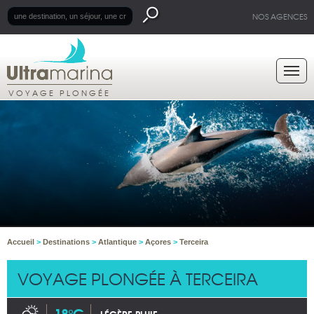
NOS AGENCES
VOYAGE PLONGÉE
Accueil
>
Destinations
>
Atlantique
>
Açores
>
Terceira
VOYAGE PLONGÉE À TERCEIRA
18°C