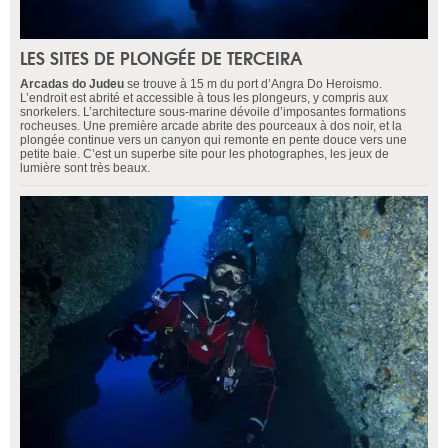
LES SITES DE PLONGÉE DE TERCEIRA
Arcadas do Judeu
se trouve à 15 m du port d’Angra Do Heroismo.
L’endroit est abrité et accessible à tous les plongeurs, y compris aux
snorkelers. L’architecture sous-marine dévoile d’imposantes formations
rocheuses. Une première arcade abrite des pourceaux à dos noir, et la
plongée continue vers un canyon qui remonte en pente douce vers une
petite baie. C’est un superbe site pour les photographes, les jeux de
lumière sont très beaux.