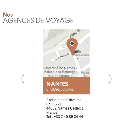
Nos
AGENCES DE VOYAGE
NEUVE
NANTES
GENÈV
ET SIÈGE SOCIAL
a-shop
2 ter rue des Olivettes
rue de Montc
el, 106
CS33221
1207 Genèv
neuve
44032 Nantes Cedex 1
Suisse
France
Tel : +41 22 
1 965 65 00
Tel : +33 2 40 89 34 44