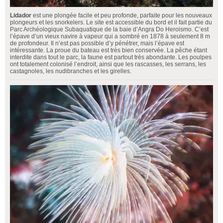
Lidador
est une plongée facile et peu profonde, parfaite pour les nouveaux
plongeurs et les snorkelers. Le site est accessible du bord et il fait partie du
Parc Archéologique Subaquatique de la baie d’Angra Do Heroismo. C’est
l’épave d’un vieux navire à vapeur qui a sombré en 1878 à seulement 8 m
de profondeur. Il n’est pas possible d’y pénétrer, mais l’épave est
intéressante. La proue du bateau est très bien conservée. La pêche étant
interdite dans tout le parc, la faune est partout très abondante. Les poulpes
ont totalement colonisé l’endroit, ainsi que les rascasses, les serrans, les
castagnoles, les nudibranches et les girelles.