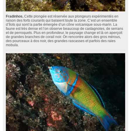
Fradinhos.
Cette plongée est réservée aux plongeurs expérimentés en
raison des forts courants qui balaient toute la zone. C’est un ensemble
d’îlots qui sont la partie émergée d’un cône volcanique sous-marin. La
faune est très dense et l’on observe beaucoup de castagnoles, de serrans
et de perroquets. Plus en profondeur, le paysage change et là on aperçoit
de grandes branches de corail noir. On rencontre alors des gros mérous,
des pourceaux à dos noir, des grandes rascasses et parfois des raies
mobula.