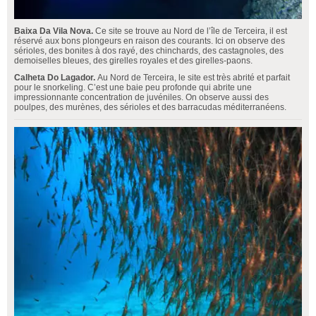
Baixa Da Vila Nova.
Ce site se trouve au Nord de l’île de Terceira, il est
réservé aux bons plongeurs en raison des courants. Ici on observe des
sérioles, des bonites à dos rayé, des chinchards, des castagnoles, des
demoiselles bleues, des girelles royales et des girelles-paons.
Calheta Do Lagador.
Au Nord de Terceira, le site est très abrité et parfait
pour le snorkeling. C’est une baie peu profonde qui abrite une
impressionnante concentration de juvéniles. On observe aussi des
poulpes, des murènes, des sérioles et des barracudas méditerranéens.