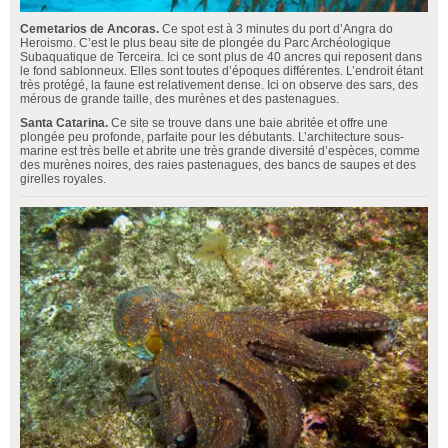
Cemetarios de Ancoras.
Ce spot est à 3 minutes du port d’Angra do
Heroismo. C’est le plus beau site de plongée du Parc Archéologique
Subaquatique de Terceira. Ici ce sont plus de 40 ancres qui reposent dans
le fond sablonneux. Elles sont toutes d’époques différentes. L’endroit étant
très protégé, la faune est relativement dense. Ici on observe des sars, des
mérous de grande taille, des murènes et des pastenagues.
Santa Catarina.
Ce site se trouve dans une baie abritée et offre une
plongée peu profonde, parfaite pour les débutants. L’architecture sous-
marine est très belle et abrite une très grande diversité d’espèces, comme
des murènes noires, des raies pastenagues, des bancs de saupes et des
girelles royales.