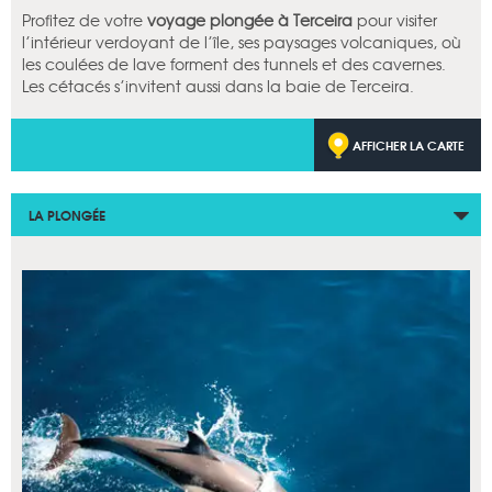
Profitez de votre
voyage plongée à Terceira
pour visiter
l’intérieur verdoyant de l’île, ses paysages volcaniques, où
les coulées de lave forment des tunnels et des cavernes.
Les cétacés s’invitent aussi dans la baie de Terceira.
AFFICHER LA CARTE
LA PLONGÉE