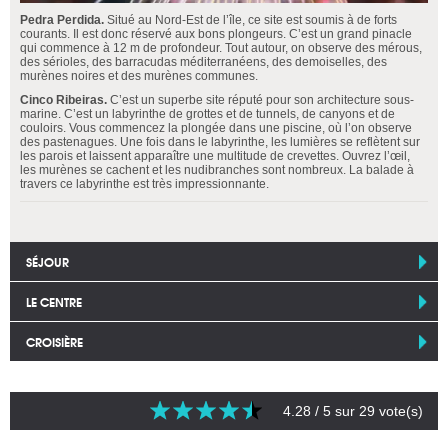
Pedra Perdida.
Situé au Nord-Est de l’île, ce site est soumis à de forts
courants. Il est donc réservé aux bons plongeurs. C’est un grand pinacle
qui commence à 12 m de profondeur. Tout autour, on observe des mérous,
des sérioles, des barracudas méditerranéens, des demoiselles, des
murènes noires et des murènes communes.
Cinco Ribeiras.
C’est un superbe site réputé pour son architecture sous-
marine. C’est un labyrinthe de grottes et de tunnels, de canyons et de
couloirs. Vous commencez la plongée dans une piscine, où l’on observe
des pastenagues. Une fois dans le labyrinthe, les lumières se reflètent sur
les parois et laissent apparaître une multitude de crevettes. Ouvrez l’œil,
les murènes se cachent et les nudibranches sont nombreux. La balade à
travers ce labyrinthe est très impressionnante.
SÉJOUR
LE CENTRE
CROISIÈRE
4.28
/ 5 sur
29
vote(s)