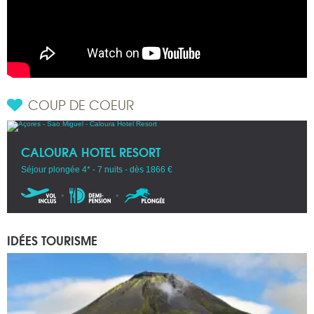
COUP DE COEUR
CALOURA HOTEL RESORT
Séjour plongée 4* - 7 nuits - dès 1866 €
IDÉES TOURISME