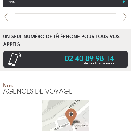
PRIX
UN SEUL NUMÉRO DE TÉLÉPHONE POUR TOUS VOS
APPELS
02 40 89 98 14
du lundi au samedi
Nos
AGENCES DE VOYAGE