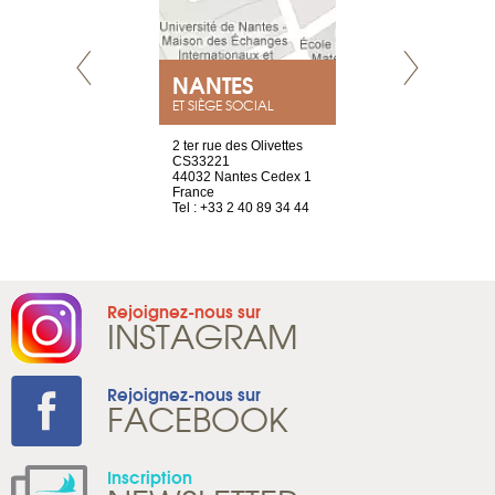
NEUVE
NANTES
GENÈV
ET SIÈGE SOCIAL
a-shop
2 ter rue des Olivettes
rue de Montc
el, 106
CS33221
1207 Genèv
neuve
44032 Nantes Cedex 1
Suisse
France
Tel : +41 22 
1 965 65 00
Tel : +33 2 40 89 34 44
Rejoignez-nous sur
INSTAGRAM
Rejoignez-nous sur
FACEBOOK
Inscription