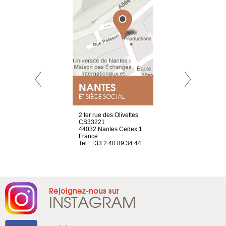
NEUVE
NANTES
GENÈV
ET SIÈGE SOCIAL
a-shop
2 ter rue des Olivettes
rue de Montc
el, 106
CS33221
1207 Genèv
neuve
44032 Nantes Cedex 1
Suisse
France
Tel : +41 22 
1 965 65 00
Tel : +33 2 40 89 34 44
Rejoignez-nous sur
INSTAGRAM