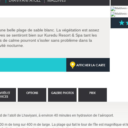
*
LHAVIYANI ATOLL
MALDIVES
’une belle plage de sable blanc. La végétation est assez
ves se sentiront bien sur Kuredu Resort & Spa tant les
rs de calme pourront s’isoler sans problème dans la
ivité nocturne.
AFFICHER LA CARTE
VITÉS ET
OPTIONS
GALERIE PHOTOS
PRIX
RVICES
d de l’atoll de Lhaviyani, à environ 40 minutes en hydravion de l’aéroport.
 500 m de long sur 400 m de large. La plage qui fait le tour de l'île est magnifique et 