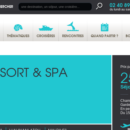
02 40 89
HERCHER
du lundi au sa
THÉMATIQUES
CROISIÈRES
RENCONTRES
QUAND PARTIR ?
BO
SORT & SPA
Prix p
2
Séjo
Chamb
Garde
En pe
Du 15