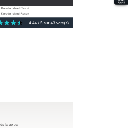
4.44
/ 5 sur
43
vote(s)
très large par