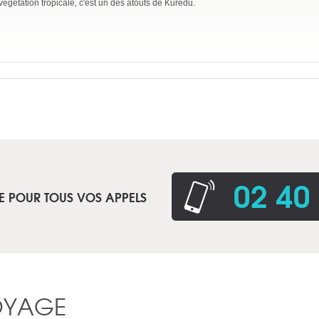
végétation tropicale, c'est un des atouts de Kuredu.
02 40
E POUR TOUS VOS APPELS
OYAGE