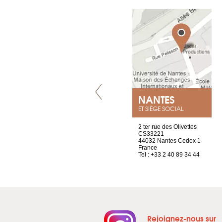
VILLENEUVE
NANTES
ET SIÈGE SOCIAL
Chez Scuba-shop
2 ter rue des Olivettes
Route d’Arvel, 106
CS33221
1844 Villeneuve
44032 Nantes Cedex 1
Suisse
France
Tel : +41 21 965 65 00
Tel : +33 2 40 89 34 44
Rejoignez-nous sur