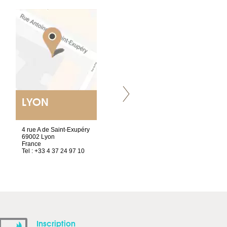
LYON
VILLENEUVE
4 rue A de Saint-Exupéry
Chez Scuba-shop
69002 Lyon
Route d’Arvel, 106
France
1844 Villeneuve
Tel : +33 4 37 24 97 10
Suisse
Tel : +41 21 965 65 00
Inscription