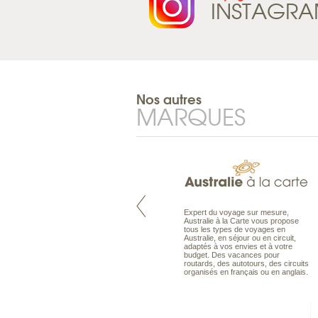
INSTAGR
Nos autres
MARQUES
Pacifique à la carte est le spécialiste
Expert du voyage sur mesure,
des voyages dans le Pacifique.
Australie à la Carte vous propose
Partez à l’autre bout du monde, en
tous les types de voyages en
séjour ou en croisière, pour
Australie, en séjour ou en circuit,
découvrir des peuples et des îles
adaptés à vos envies et à votre
toujours plus surprenants, en hôtels
budget. Des vacances pour
de luxe, comme dans des pensions
routards, des autotours, des circuits
de charme.
organisés en français ou en anglais.