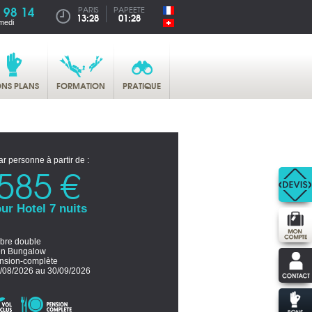
 98 14
PARIS
PAPEETE
13:28
01:28
medi
NS PLANS
FORMATION
PRATIQUE
ar personne à partir de :
585 €
ur Hotel 7 nuits
re double
n Bungalow
nsion-complète
/08/2026 au 30/09/2026