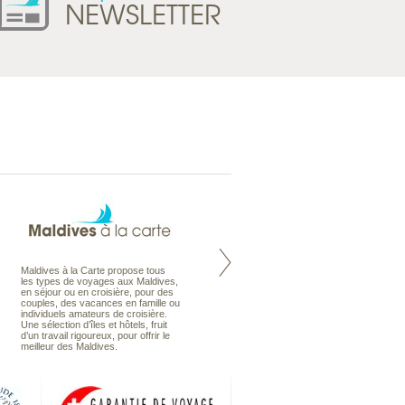
NEWSLETTER
Maldives à la Carte propose tous
Notre site Odyssee est un portail
les types de voyages aux Maldives,
qui regroupe l’ensemble de nos
en séjour ou en croisière, pour des
offres de voyages. Vous trouverez
couples, des vacances en famille ou
une carte interactive, la gestion des
individuels amateurs de croisière.
listes de mariage et voyages de
Une sélection d’îles et hôtels, fruit
noces. Vous pourrez aussi vous
d’un travail rigoureux, pour offrir le
abonnez à nos Newsletters.
meilleur des Maldives.