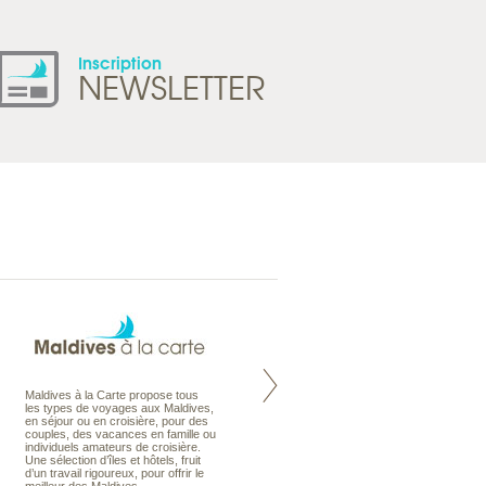
Inscription
NEWSLETTER
Maldives à la Carte propose tous
Notre site Odyssee est un portail
les types de voyages aux Maldives,
qui regroupe l’ensemble de nos
en séjour ou en croisière, pour des
offres de voyages. Vous trouverez
couples, des vacances en famille ou
une carte interactive, la gestion des
individuels amateurs de croisière.
listes de mariage et voyages de
Une sélection d’îles et hôtels, fruit
noces. Vous pourrez aussi vous
d’un travail rigoureux, pour offrir le
abonnez à nos Newsletters.