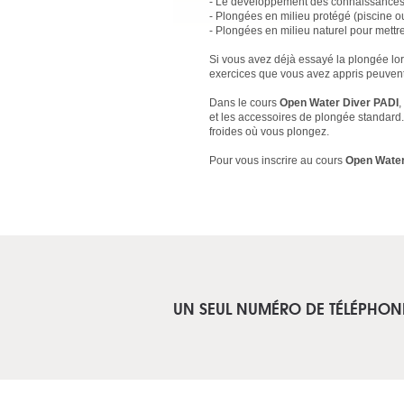
- Le développement des connaissances 
- Plongées en milieu protégé (piscine 
- Plongées en milieu naturel pour mettr
Si vous avez déjà essayé la plongée lo
exercices que vous avez appris peuvent 
Dans le cours
Open Water Diver PADI
,
et les accessoires de plongée standard.
froides où vous plongez.
Pour vous inscrire au cours
Open Water
UN SEUL NUMÉRO DE TÉLÉPHON