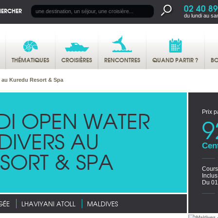
02 40 89
HERCHER
du lundi au sa
THÉMATIQUES
CROISIÈRES
RENCONTRES
QUAND PARTIR ?
BO
 au Kuredu Resort & Spa
DI OPEN WATER
Prix p
9
DIVERS AU
Cen
SORT & SPA
Cours
Inclu
Du 01
GÉE
LHAVIYANI ATOLL
MALDIVES