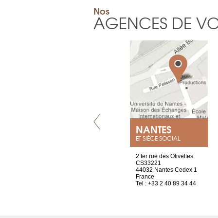
Nos
AGENCES DE V
VILLENEUVE
NANTES
ET SIÈGE SOCIAL
Chez Scuba-shop
2 ter rue des Olivettes
Route d’Arvel, 106
CS33221
1844 Villeneuve
44032 Nantes Cedex 1
Suisse
France
Tel : +41 21 965 65 00
Tel : +33 2 40 89 34 44