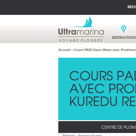
REC
DESTINATIONS
VOYAGE PLONGÉE
Accueil
>
Cours PADI Open Water avec Prodivers
COURS PA
AVEC PRO
KUREDU RE
CENTRE DE PLON