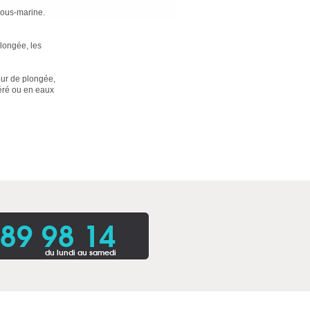
sous-marine.
longée, les
eur de plongée,
péré ou en eaux
 89 98 14
du lundi au samedi