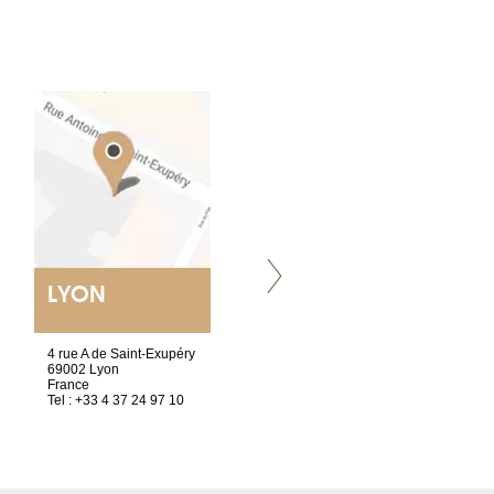
LYON
VILLENEUVE
4 rue A de Saint-Exupéry
Chez Scuba-shop
69002 Lyon
Route d’Arvel, 106
France
1844 Villeneuve
Tel : +33 4 37 24 97 10
Suisse
Tel : +41 21 965 65 00