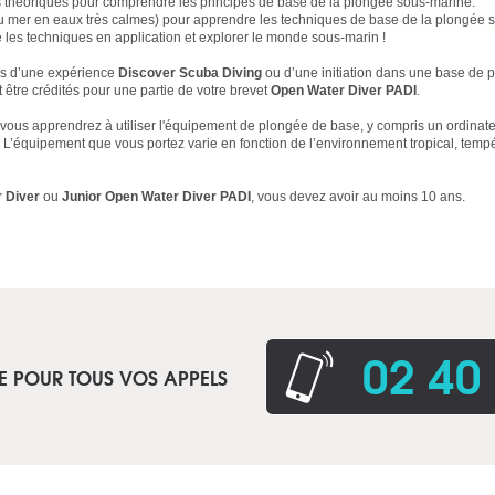
théoriques pour comprendre les principes de base de la plongée sous-marine.
ou mer en eaux très calmes) pour apprendre les techniques de base de la plongée 
e les techniques en application et explorer le monde sous-marin !
rs d’une expérience
Discover Scuba Diving
ou d’une initiation dans une base de p
être crédités pour une partie de votre brevet
Open Water Diver PADI
.
 vous apprendrez à utiliser l'équipement de plongée de base, y compris un ordinat
 L’équipement que vous portez varie en fonction de l’environnement tropical, tem
 Diver
ou
Junior Open Water Diver PADI
, vous devez avoir au moins 10 ans.
02 40
E POUR TOUS VOS APPELS