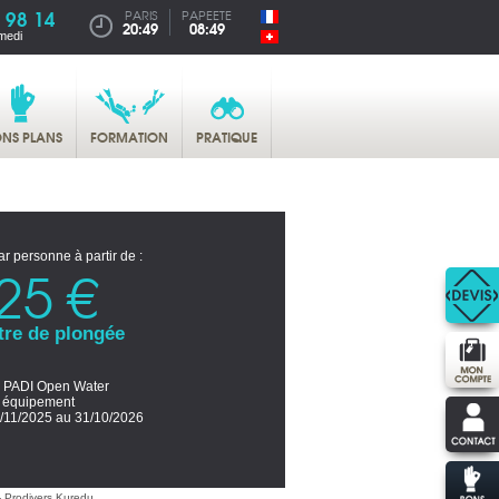
 98 14
PARIS
PAPEETE
20:49
08:49
medi
NS PLANS
FORMATION
PRATIQUE
ar personne à partir de :
25 €
tre de plongée
 PADI Open Water
s équipement
/11/2025 au 31/10/2026