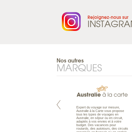
Rejoignez-nous sur
INSTAGR
Nos autres
MARQUES
Pacifique à la carte est le spécialiste
Expert du voyage sur mesure,
des voyages dans le Pacifique.
Australie à la Carte vous propose
Partez à l’autre bout du monde, en
tous les types de voyages en
séjour ou en croisière, pour
Australie, en séjour ou en circuit,
découvrir des peuples et des îles
adaptés à vos envies et à votre
toujours plus surprenants, en hôtels
budget. Des vacances pour
de luxe, comme dans des pensions
routards, des autotours, des circuits
de charme.