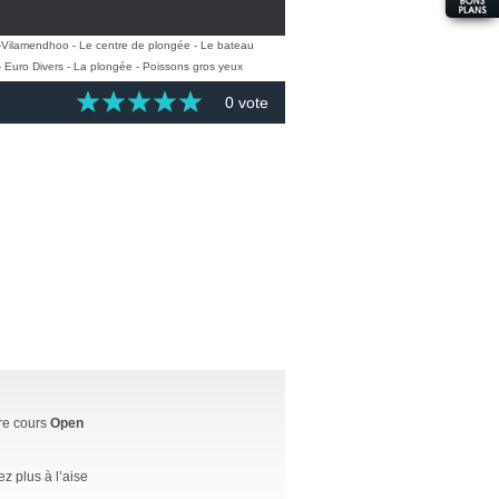
0 vote
tre cours
Open
 plus à l’aise