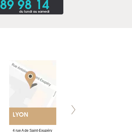
 89 98 14
du lundi au samedi
LYON
VILLENEUVE
4 rue A de Saint-Exupéry
Chez Scuba-shop