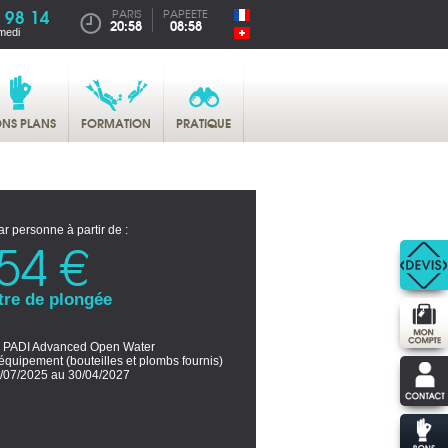
 98 14
PARIS
PAPEETE
20:58
08:58
medi
NS PLANS
FORMATION
PRATIQUE
ar personne à partir de :
54 €
tre de plongée
 PADI Advanced Open Water
équipement (bouteilles et plombs fournis)
/07/2025 au 30/04/2027