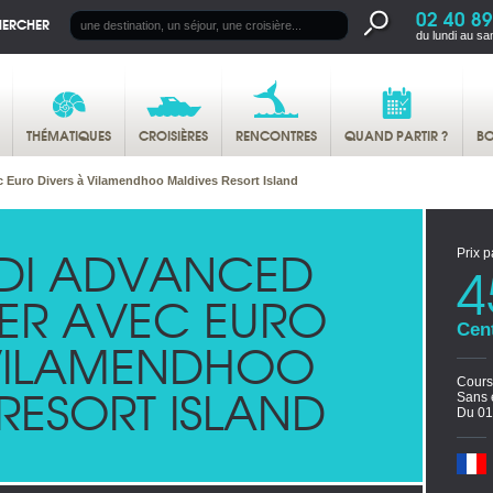
02 40 89
HERCHER
du lundi au sa
THÉMATIQUES
CROISIÈRES
RENCONTRES
QUAND PARTIR ?
BO
Euro Divers à Vilamendhoo Maldives Resort Island
DI ADVANCED
Prix p
4
ER AVEC EURO
Cen
 VILAMENDHOO
Cours
RESORT ISLAND
Sans 
Du 01