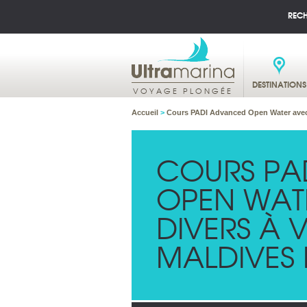
REC
DESTINATIONS
VOYAGE PLONGÉE
Accueil
>
Cours PADI Advanced Open Water avec 
COURS PA
OPEN WAT
DIVERS À
MALDIVES 