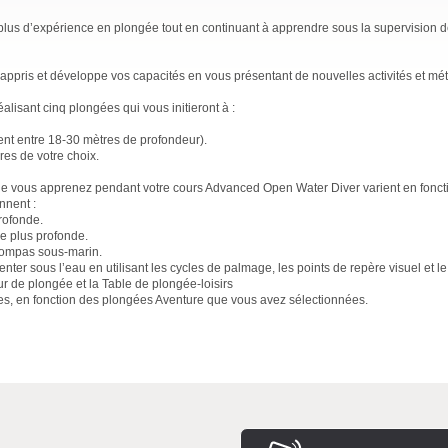
plus d’expérience en plongée tout en continuant à apprendre sous la supervision d
appris et développe vos capacités en vous présentant de nouvelles activités et m
lisant cinq plongées qui vous initieront à :
nt entre 18-30 mètres de profondeur).
es de votre choix.
ue vous apprenez pendant votre cours Advanced Open Water Diver varient en fonct
nnent :
rofonde.
ée plus profonde.
e compas sous-marin.
nter sous l’eau en utilisant les cycles de palmage, les points de repère visuel et l
ur de plongée et la Table de plongée-loisirs
s, en fonction des plongées Aventure que vous avez sélectionnées.