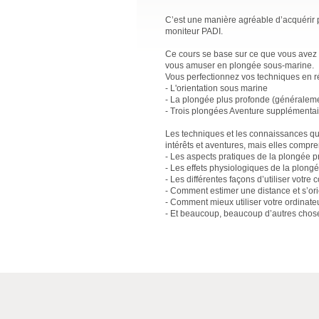
C’est une manière agréable d’acquérir 
moniteur PADI.
Ce cours se base sur ce que vous avez 
vous amuser en plongée sous-marine.
Vous perfectionnez vos techniques en réa
- L'orientation sous marine
- La plongée plus profonde (généraleme
- Trois plongées Aventure supplémentair
Les techniques et les connaissances q
intérêts et aventures, mais elles compre
- Les aspects pratiques de la plongée p
- Les effets physiologiques de la plong
- Les différentes façons d’utiliser votr
- Comment estimer une distance et s’orie
- Comment mieux utiliser votre ordinate
- Et beaucoup, beaucoup d’autres chose