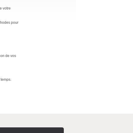
e votre
éthodes pour
ion de vos
e temps.