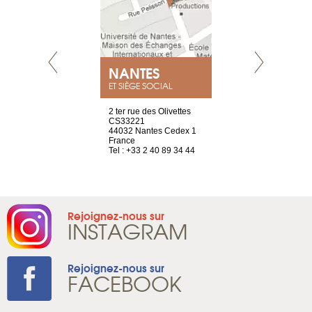
NEUVE
NANTES
GENÈV
ET SIÈGE SOCIAL
a-shop
2 ter rue des Olivettes
rue de Montc
el, 106
CS33221
1207 Genèv
neuve
44032 Nantes Cedex 1
Suisse
France
Tel : +41 22 
1 965 65 00
Tel : +33 2 40 89 34 44
Rejoignez-nous sur
INSTAGRAM
Rejoignez-nous sur
FACEBOOK