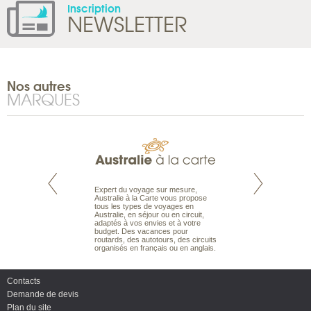
Inscription
NEWSLETTER
Nos autres
MARQUES
te est le spécialiste
Expert du voyage sur mesure,
Parce qu’ils sont
 le Pacifique.
Australie à la Carte vous propose
passionnés d’anim
bout du monde, en
tous les types de voyages en
sauvage, l’équipe d
sière, pour
Australie, en séjour ou en circuit,
carte comprend vos
ples et des îles
adaptés à vos envies et à votre
à votre service so
prenants, en hôtels
budget. Des vacances pour
voyage à la carte 
dans des pensions
routards, des autotours, des circuits
bâtir un safari à l
organisés en français ou en anglais.
envies.
Contacts
Demande de devis
Plan du site