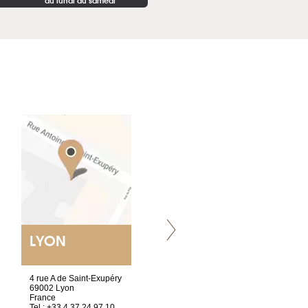
du lundi au samedi
LYON
VILLENEUVE
4 rue A de Saint-Exupéry
Chez Scuba-shop
69002 Lyon
Route d’Arvel, 106
France
1844 Villeneuve
Tel : +33 4 37 24 97 10
Suisse