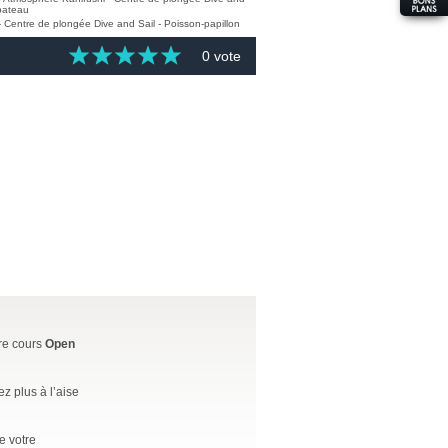
0 vote
tre cours
Open
 plus à l’aise
e votre