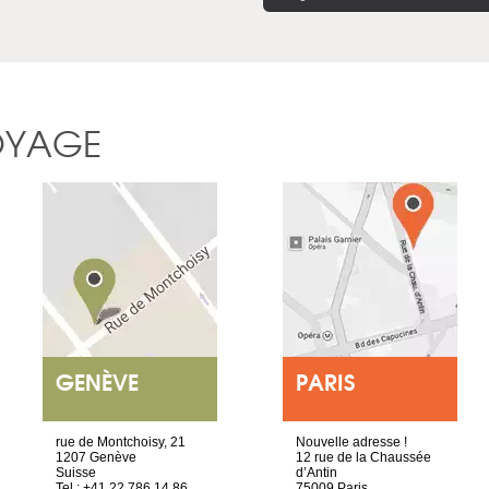
OYAGE
GENÈVE
PARIS
rue de Montchoisy, 21
Nouvelle adresse !
1207 Genève
12 rue de la Chaussée
Suisse
d’Antin
Tel : +41 22 786 14 86
75009 Paris