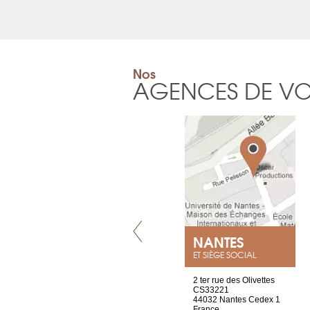
Nos
AGENCES DE V
VILLENEUVE
NANTES
ET SIÈGE SOCIAL
Chez Scuba-shop
2 ter rue des Olivettes
Route d’Arvel, 106
CS33221
1844 Villeneuve
44032 Nantes Cedex 1
Suisse
France