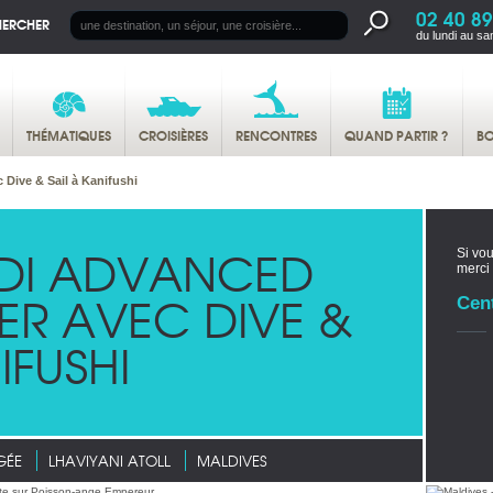
02 40 89
HERCHER
du lundi au sa
THÉMATIQUES
CROISIÈRES
RENCONTRES
QUAND PARTIR ?
BO
Dive & Sail à Kanifushi
DI ADVANCED
Si vou
merci
ER AVEC DIVE &
Cen
IFUSHI
GÉE
LHAVIYANI ATOLL
MALDIVES