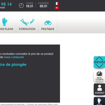
 98 14
PARIS
PAPEETE
15:31
03:31
medi
NS PLANS
FORMATION
PRATIQUE
s souhaitez connaitre le prix de ce produit
 de
nous contacter
tre de plongée