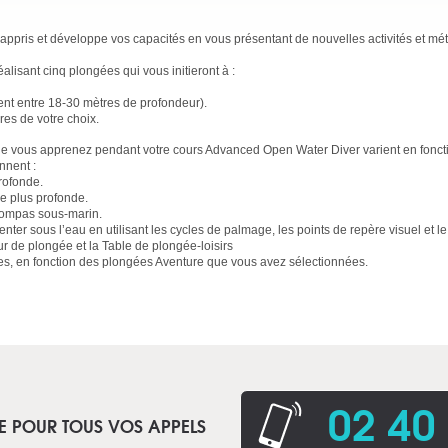
appris et développe vos capacités en vous présentant de nouvelles activités et m
lisant cinq plongées qui vous initieront à :
nt entre 18-30 mètres de profondeur).
es de votre choix.
ue vous apprenez pendant votre cours Advanced Open Water Diver varient en fonct
nnent :
rofonde.
ée plus profonde.
e compas sous-marin.
nter sous l’eau en utilisant les cycles de palmage, les points de repère visuel et l
ur de plongée et la Table de plongée-loisirs
s, en fonction des plongées Aventure que vous avez sélectionnées.
02 40
E POUR TOUS VOS APPELS