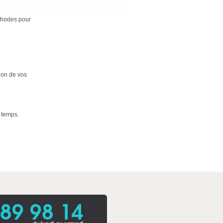
éthodes pour
ion de vos
e temps.
 89 98 14