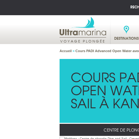
REC
DESTINATIONS
VOYAGE PLONGÉE
Accueil
>
Cours PADI Advanced Open Water avec 
COURS PA
OPEN WAT
SAIL À KAN
CENTRE DE PLON