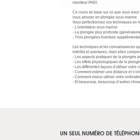
moniteur PADI.
Ce cours se base sur ce que vous avez 
vous amuser en plongée sous-marine.
Vous perfectionnez vos techniques en réa
- L'orientation sous marine
- La plongée plus profonde (généraleme
- Trois plongées Aventure supplémentair
Les techniques et les connaissances q
intérêts et aventures, mais elles compre
- Les aspects pratiques de la plongée p
- Les effets physiologiques de la plong
- Les différentes façons d’utiliser votr
- Comment estimer une distance et s’orie
- Comment mieux utiliser votre ordinate
- Et beaucoup, beaucoup d’autres chose
UN SEUL NUMÉRO DE TÉLÉPHON