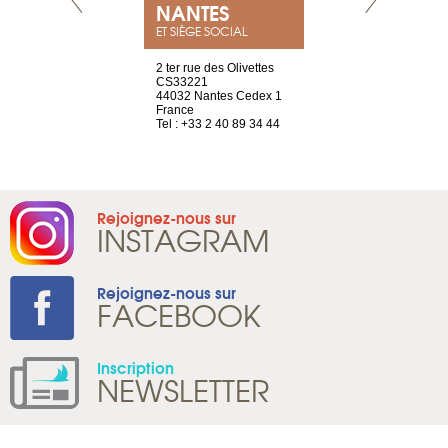
NEUVE
NANTES
GENÈV
ET SIÈGE SOCIAL
a-shop
2 ter rue des Olivettes
rue de Montc
el, 106
CS33221
1207 Genèv
neuve
44032 Nantes Cedex 1
Suisse
France
Tel : +41 22 
1 965 65 00
Tel : +33 2 40 89 34 44
Rejoignez-nous sur
INSTAGRAM
Rejoignez-nous sur
FACEBOOK
Inscription
NEWSLETTER