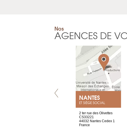
Nos
AGENCES DE V
VILLENEUVE
NANTES
ET SIÈGE SOCIAL
Chez Scuba-shop
2 ter rue des Olivettes
Route d’Arvel, 106
CS33221
1844 Villeneuve
44032 Nantes Cedex 1
Suisse
France