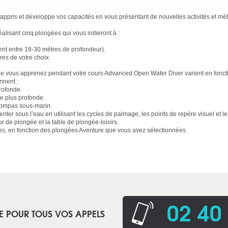
appris et développe vos capacités en vous présentant de nouvelles activités et m
lisant cinq plongées qui vous initieront à :
nt entre 18-30 mètres de profondeur).
es de votre choix.
ue vous apprenez pendant votre cours Advanced Open Water Diver varient en fonct
nnent :
rofonde.
ée plus profonde.
e compas sous-marin.
nter sous l’eau en utilisant les cycles de palmage, les points de repère visuel et l
r de plongée et la table de plongée-loisirs.
s, en fonction des plongées Aventure que vous avez sélectionnées.
02 40
E POUR TOUS VOS APPELS