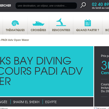
02 40 89
HERCHER
du lundi au sa
THÉMATIQUES
CROISIÈRES
RENCONTRES
QUAND PARTIR ?
BO
rs PADI Adv Open Water
KS BAY DIVING
Prix p
3
 COURS PADI ADV
Cen
ER
Cours
Inclu
Du 28
NGÉE
SHARM EL SHEIKH
EGYPTE