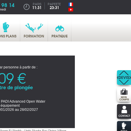
 98 14
PARIS
PAPEETE
11:31
23:31
medi
NS PLANS
FORMATION
PRATIQUE
ar personne à partir de :
09 €
tre de plongée
 PADI Advanced Open Water
s équipement
/01/2026 au 28/02/2027