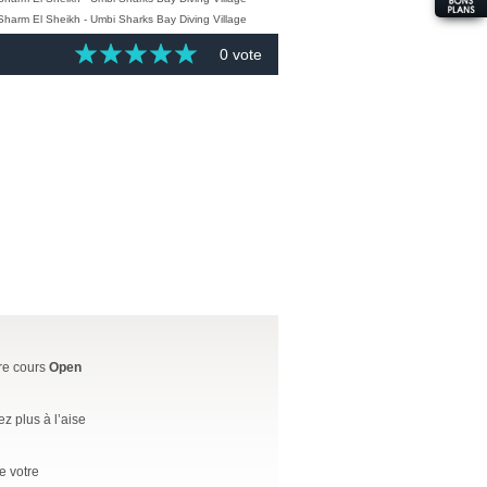
0 vote
tre cours
Open
 plus à l’aise
e votre