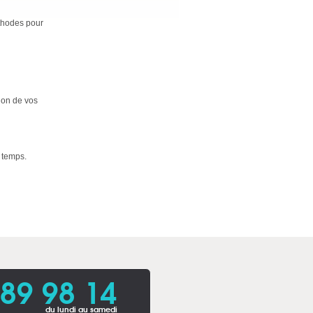
éthodes pour
ion de vos
e temps.
 89 98 14
du lundi au samedi