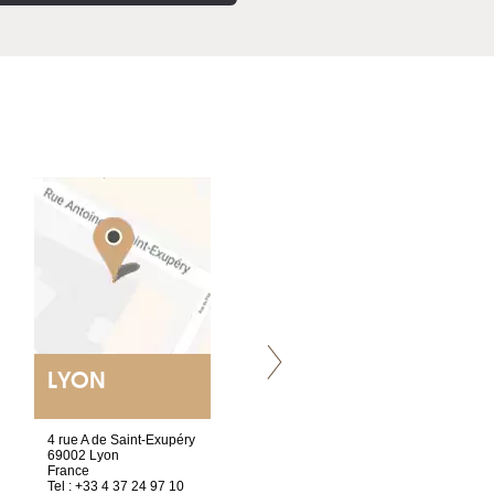
LYON
VILLENEUVE
4 rue A de Saint-Exupéry
Chez Scuba-shop
69002 Lyon
Route d’Arvel, 106
France
1844 Villeneuve
Tel : +33 4 37 24 97 10
Suisse