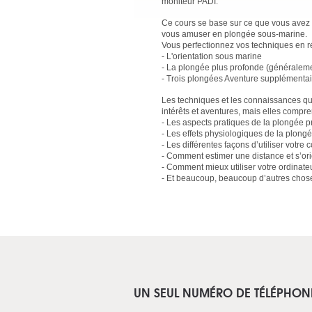
moniteur PADI.
Ce cours se base sur ce que vous avez 
vous amuser en plongée sous-marine.
Vous perfectionnez vos techniques en réa
- L'orientation sous marine
- La plongée plus profonde (généraleme
- Trois plongées Aventure supplémentair
Les techniques et les connaissances q
intérêts et aventures, mais elles compre
- Les aspects pratiques de la plongée p
- Les effets physiologiques de la plong
- Les différentes façons d’utiliser votr
- Comment estimer une distance et s’orie
- Comment mieux utiliser votre ordinateu
- Et beaucoup, beaucoup d’autres chose
UN SEUL NUMÉRO DE TÉLÉPHON