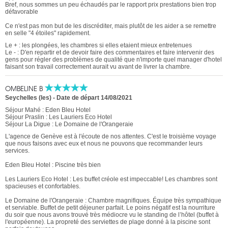
Bref, nous sommes un peu échaudés par le rapport prix prestations bien trop
défavorable
Ce n'est pas mon but de les discréditer, mais plutôt de les aider a se remettre
en selle "4 étoiles" rapidement.
Le + : les plongées, les chambres si elles etaient mieux entretenues
Le - : D'en repartir et de devoir faire des commentaires et faire intervenir des
gens pour régler des problèmes de qualité que n'importe quel manager d'hotel
faisant son travail correctement aurait vu avant de livrer la chambre.
OMBELINE B
Seychelles (les)
-
Date de départ 14/08/2021
Séjour Mahé : Eden Bleu Hotel
Séjour Praslin : Les Lauriers Eco Hotel
Séjour La Digue : Le Domaine de l'Orangeraie
L'agence de Genève est à l'écoute de nos attentes. C'est le troisième voyage
que nous faisons avec eux et nous ne pouvons que recommander leurs
services.
Eden Bleu Hotel : Piscine très bien
Les Lauriers Eco Hotel : Les buffet créole est impeccable! Les chambres sont
spacieuses et confortables.
Le Domaine de l'Orangeraie : Chambre magnifiques. Équipe très sympathique
et serviable. Buffet de petit déjeuner parfait. Le poins négatif est la nourriture
du soir que nous avons trouvé très médiocre vu le standing de l’hôtel (buffet à
l'européenne). La propreté des serviettes de plage donné à la piscine sont