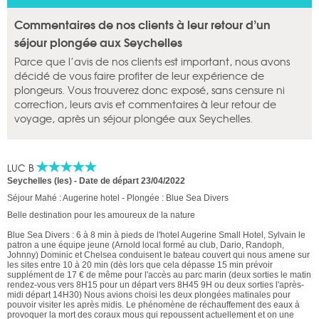
Commentaires de nos clients à leur retour d’un
séjour plongée aux Seychelles
Parce que l’avis de nos clients est important, nous avons
décidé de vous faire profiter de leur expérience de
plongeurs. Vous trouverez donc exposé, sans censure ni
correction, leurs avis et commentaires à leur retour de
voyage, après un séjour plongée aux Seychelles.
LUC B
Seychelles (les)
-
Date de départ 23/04/2022
Séjour Mahé : Augerine hotel - Plongée : Blue Sea Divers
Belle destination pour les amoureux de la nature
Blue Sea Divers : 6 à 8 min à pieds de l'hotel Augerine Small Hotel, Sylvain le
patron a une équipe jeune (Arnold local formé au club, Dario, Randoph,
Johnny) Dominic et Chelsea conduisent le bateau couvert qui nous amene sur
les sites entre 10 à 20 min (dès lors que cela dépasse 15 min prévoir
supplément de 17 € de même pour l'accès au parc marin (deux sorties le matin
rendez-vous vers 8H15 pour un départ vers 8H45 9H ou deux sorties l'après-
midi départ 14H30) Nous avions choisi les deux plongées matinales pour
pouvoir visiter les après midis. Le phénomène de réchauffement des eaux à
provoquer la mort des coraux mous qui repoussent actuellement et on une