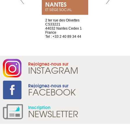
NEUVE
NANTES
GENÈV
ET SIÈGE SOCIAL
a-shop
2 ter rue des Olivettes
rue de Montc
el, 106
CS33221
1207 Genèv
neuve
44032 Nantes Cedex 1
Suisse
France
Tel : +41 22 
1 965 65 00
Tel : +33 2 40 89 34 44
Rejoignez-nous sur
INSTAGRAM
Rejoignez-nous sur
FACEBOOK
Inscription
NEWSLETTER