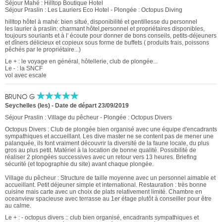
Séjour Mahé : Hilltop Boutique Hotel
Séjour Praslin : Les Lauriers Eco Hotel - Plongée : Octopus Diving
hilltop hôtel à mahé: bien situé, disponibilité et gentillesse du personnel
les laurier à praslin: charmant hôtel,personnel et propriétaires disponibles,
toujours souriants et à l' écoute pour donner de bons conseils, petits-déjeuners
et dîners délicieux et copieux sous forme de buffets ( produits frais, poissons
pêchés par le propriétaire...)
Le + : le voyage en général, hôtellerie, club de plongée...
Le - : la SNCF
vol avec escale
BRUNO G
Seychelles (les)
-
Date de départ 23/09/2019
Séjour Praslin : Village du pêcheur - Plongée : Octopus Divers
Octopus Divers : Club de plongée bien organisé avec une équipe d'encadrants
sympathiques et accueillant. Les dive master ne se content pas de mener une
palanquée, ils font vraiment découvrir la diversité de la faune locale, du plus
gros au plus petit. Matériel à la location de bonne qualité. Possibilité de
réaliser 2 plongées successives avec un retour vers 13 heures. Briefing
sécurité (et topographie du site) avant chaque plongée.
Village du pêcheur : Structure de taille moyenne avec un personnel aimable et
accueillant. Petit déjeuner simple et international. Restauration : très bonne
cuisine mais carte avec un choix de plats relativement limité. Chambre en
oceanview spacieuse avec terrasse au 1er étage plutôt à conseiller pour être
au calme.
Le + : - octopus divers :: club bien organisé, encadrants sympathiques et