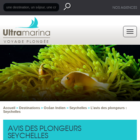
NOS AGENCES
VOYAGE PLONGÉE
Accueil
>
Destinations
>
Océan Indien
>
Seychelles
>
L’avis des plongeurs :
Seychelles
AVIS DES PLONGEURS
SEYCHELLES