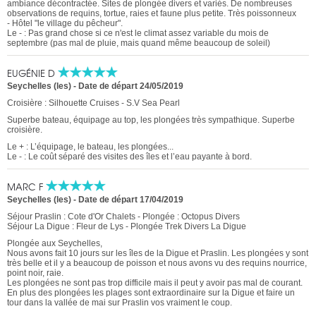
ambiance décontractée. Sites de plongée divers et variés. De nombreuses
observations de requins, tortue, raies et faune plus petite. Très poissonneux
- Hôtel "le village du pêcheur".
Le - : Pas grand chose si ce n'est le climat assez variable du mois de
septembre (pas mal de pluie, mais quand même beaucoup de soleil)
EUGÉNIE D
Seychelles (les)
-
Date de départ 24/05/2019
Croisière : Silhouette Cruises - S.V Sea Pearl
Superbe bateau, équipage au top, les plongées très sympathique. Superbe
croisière.
Le + : L’équipage, le bateau, les plongées...
Le - : Le coût séparé des visites des îles et l’eau payante à bord.
MARC F
Seychelles (les)
-
Date de départ 17/04/2019
Séjour Praslin : Cote d'Or Chalets - Plongée : Octopus Divers
Séjour La Digue : Fleur de Lys - Plongée Trek Divers La Digue
Plongée aux Seychelles,
Nous avons fait 10 jours sur les îles de la Digue et Praslin. Les plongées y sont
très belle et il y a beaucoup de poisson et nous avons vu des requins nourrice,
point noir, raie.
Les plongées ne sont pas trop difficile mais il peut y avoir pas mal de courant.
En plus des plongées les plages sont extraordinaire sur la Digue et faire un
tour dans la vallée de mai sur Praslin vos vraiment le coup.