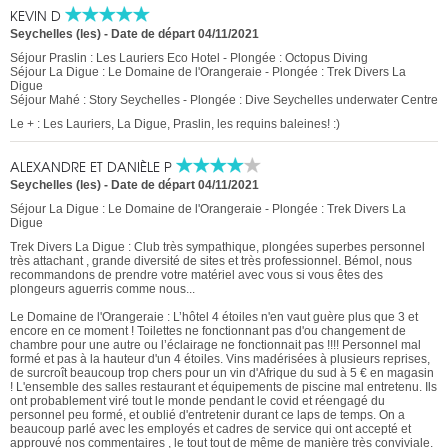
KEVIN D
Seychelles (les)
-
Date de départ 04/11/2021
Séjour Praslin : Les Lauriers Eco Hotel - Plongée : Octopus Diving
Séjour La Digue : Le Domaine de l'Orangeraie - Plongée : Trek Divers La
Digue
Séjour Mahé : Story Seychelles - Plongée : Dive Seychelles underwater Centre
Le + : Les Lauriers, La Digue, Praslin, les requins baleines! :)
ALEXANDRE ET DANIÈLE P
Seychelles (les)
-
Date de départ 04/11/2021
Séjour La Digue : Le Domaine de l'Orangeraie - Plongée : Trek Divers La
Digue
Trek Divers La Digue : Club très sympathique, plongées superbes personnel
très attachant , grande diversité de sites et très professionnel. Bémol, nous
recommandons de prendre votre matériel avec vous si vous êtes des
plongeurs aguerris comme nous...
Le Domaine de l'Orangeraie : L’hôtel 4 étoiles n'en vaut guère plus que 3 et
encore en ce moment ! Toilettes ne fonctionnant pas d'ou changement de
chambre pour une autre ou l’éclairage ne fonctionnait pas !!!! Personnel mal
formé et pas à la hauteur d'un 4 étoiles. Vins madérisées à plusieurs reprises,
de surcroît beaucoup trop chers pour un vin d'Afrique du sud à 5 € en magasin
! L'ensemble des salles restaurant et équipements de piscine mal entretenu. Ils
ont probablement viré tout le monde pendant le covid et réengagé du
personnel peu formé, et oublié d'entretenir durant ce laps de temps. On a
beaucoup parlé avec les employés et cadres de service qui ont accepté et
approuvé nos commentaires , le tout tout de même de manière très conviviale.