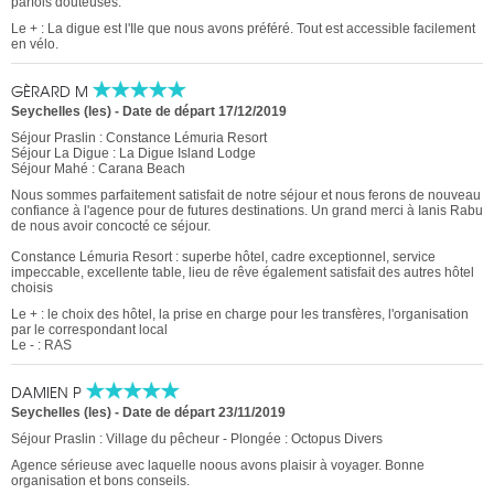
parfois douteuses.
Le + : La digue est l'Ile que nous avons préféré. Tout est accessible facilement
en vélo.
GÈRARD M
Seychelles (les)
-
Date de départ 17/12/2019
Séjour Praslin : Constance Lémuria Resort
Séjour La Digue : La Digue Island Lodge
Séjour Mahé : Carana Beach
Nous sommes parfaitement satisfait de notre séjour et nous ferons de nouveau
confiance à l'agence pour de futures destinations. Un grand merci à Ianis Rabu
de nous avoir concocté ce séjour.
Constance Lémuria Resort : superbe hôtel, cadre exceptionnel, service
impeccable, excellente table, lieu de rêve également satisfait des autres hôtel
choisis
Le + : le choix des hôtel, la prise en charge pour les transfères, l'organisation
par le correspondant local
Le - : RAS
DAMIEN P
Seychelles (les)
-
Date de départ 23/11/2019
Séjour Praslin : Village du pêcheur - Plongée : Octopus Divers
Agence sérieuse avec laquelle noous avons plaisir à voyager. Bonne
organisation et bons conseils.