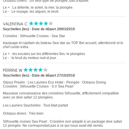
Octopus Divers : Un seul type de plongée, pas d'épave.
Le + : La détente, le soleil, la mer, la plongée.
Le - : Le voyage, les algues, le bruit.
VALENTINA C
Seychelles (les)
-
Date de départ 29/03/2019
Croisière : Silhouette Cruises - Sea Star
équipage et capitain du bateau Sea star au TOP. Bel accueil, attentionné et le
chef cuisto extra.
Le + : les escales sur les différentes îles. le plongées
Le - : le bruit du moteur nuit et jour.
PERRINE W
Seychelles (les)
-
Date de départ 27/10/2018
Séjour Praslin : Les Lauriers Eco Hotel - Plongée : Octopus Diving
Croisière : Silhouette Cruises - S.V Sea Pearl
Mauvaise connaissance des croisières Silhouette, difficilement compatible
avec un dive safari 12 plongées.
Les Lauriers Seychelles : Tout était parfait
Octopus divers : Très bien
Silhouette cruises Sea Pearl : Croisière non adapté à un package dive safari
12 plongée. Ne correspondait pas à ce qui nous avait été vendu.