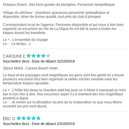
Octopus Divers : très bons guides de plongées. Personnel sympathique
Village du pêcheur : chambres spacieuse,personnel sympathique et
disponible, diner de bonne qualité, tout près du club d plongée.
Correspondant local de l'agence. Personne disponible et qui nous a très bien
organisé un excursion du l'ile de La Digue.Ils ont été là aussi à toutes les
étapes durant les transferts.
Le + : L'ensemble du voyage
Le - : Le temps...:)
CAROLINE E
Seychelles (les)
-
Date de départ 22/10/2019
Séjour Mahé : Carana Beach Hotel
Le lieux et les paysages sont magnifiques les gens sont tres gentil on y trouve
plusieurs excursion très bien organiser la météo est très variable mais les
température toujour agreable.
Le + : L'hôtel très beau la chambre etait top pour un 4 étoile il manquait un mini
bar si non rien à dire. Nos excursion super il y a vraiment des lieu magnifique
praslin/La digue
Le - : Je revien sur la déception du prix de la restauration vu que nous étions
excentré les prix sont abusé.
ÉRIC D
Seychelles (les)
-
Date de départ 23/10/2019