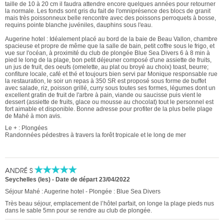
taille de 10 à 20 cm il faudra attendre encore quelques années pour retourner
la normale. Les fonds sont gris du fait de l'omniprésence des blocs de granit
mais très poissonneux belle rencontre avec des poissons perroquets à bosse,
requins pointe blanche juvéniles, dauphins sous l'eau.
Augerine hotel : Idéalement placé au bord de la baie de Beau Vallon, chambre
spacieuse et propre de même que la salle de bain, petit coffre sous le frigo, et
vue sur l'océan, à proximité du club de plongée Blue Sea Divers 6 à 8 min à
pied le long de la plage, bon petit déjeuner composé d'une assiette de fruits,
un jus de fruit, des oeufs (omelette, au plat ou broyé au choix) toast, beurre;
confiture locale, café et thé et toujours bien servi par Monique responsable rue
la restauration, le soir un repas à 350 SR est proposé sous forme de buffet
avec salade, riz, poisson grillé, curry sous toutes ses formes, légumes dont un
excellent gratin de fruit de l'arbre à pain, viande ou saucisse puis vient le
dessert (assiette de fruits, glace ou mousse au chocolat) tout le personnel est
fort aimable et disponible. Bonne adresse pour profiter de la plus belle plage
de Mahé à mon avis.
Le + : Plongées
Randonnées pédestres à travers la forêt tropicale et le long de mer
ANDRÉ S
Seychelles (les)
-
Date de départ 23/04/2022
Séjour Mahé : Augerine hotel - Plongée : Blue Sea Divers
Très beau séjour, emplacement de l’hôtel parfait, on longe la plage pieds nus
dans le sable 5mn pour se rendre au club de plongée.