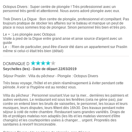
Octopus Divers : Super centre de plongée ! Très professionnel avec un
personnel très gentil et attentionné. Nous avons adoré plongée avec eux.
Trek Divers La Digue : Bon centre de plongée, professionnel et compétant. Pas
toujours pratique de stocker les affaires sur le bateau et manque un peut de
place si nous sommes trop de plongeur. Sinon personnel très bien et très pro.
Le + : Les plongée avec Octopus
Visite à pied de la Digue entre grand anse et anse source d'argent avec un
guide
Le - : Rien de particulier, peut être d'avoir été dans un appartement sur Praslin
même si celui-ci était très bien (détail)
DOMINIQUE D
Seychelles (les)
-
Date de départ 22/03/2019
Séjour Praslin : Villa du pêcheur - Plongée : Octopus Divers
Très beau voyage, l'hôtel et en plein réaménagement à éviter pendant cette
période. A voir si l'hygiène est au rendez vous.
Villa du pêcheur : Personnel souriant.Vue sur la mer... derrières les palmiers et
autres verdures. Le restaurant est sous les fenêtres (cela ne gène pas), par
contre on entend bien les bruits de vaisselles, le personnel, les locaux et leurs
musiques, leurs disputes, leurs fêtent dès 16h30. Des travaux pendant notre
séjour à coté de notre chambre. Restaurant sans grandes variétés. Draps de
lits et protèges matelas non adaptés (les lits et les matelas viennent d'être
changés) et les courtepointes usées à changer.... urgent. Propretés des
sanitaires à revoir!! Inconcevable.