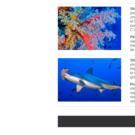
Sh
po
zo
et 
po
C’
Pi
var
ma
de
Sh
pl
im
le 
gr
Pr
mi
sup
ma
vi