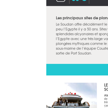
Les principaux sites de plo
Le Soudan offre décidément le 
peu l’Egypte il y a 50 ans. Sites v
splendides alcyonaires et spong
l’Egypte avec une très large va
plongées mythiques comme le s
sous-marine de l’équipe Coust
sortie de Port Soudan.
L
S
Ab
de
trè
car