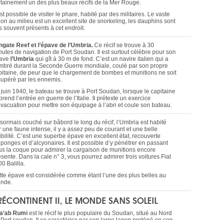
rtainement un des plus beaux récifs de la Mer Rouge.
est possible de visiter le phare, habité par des militaires. Le vaste
on au milieu est un excellent site de snorkeling, les dauphins sont
s souvent présents à cet endroit.
ngate Reef et l’épave de l’Umbria.
Ce récif se trouve à 30
nutes de navigation de Port Soudan. Il est surtout célèbre pour son
ave
l’Umbria
qui gît à 30 m de fond. C’est un navire italien qui a
mbré durant la Seconde Guerre mondiale, coulé par son propre
pitaine, de peur que le chargement de bombes et munitions ne soit
cupéré par les ennemis.
 juin 1940, le bateau se trouve à Port Soudan, lorsque le capitaine
rend l’entrée en guerre de l’Italie. Il prétexte un exercice
évacuation pour mettre son équipage à l’abri et coule son bateau.
sormais couché sur bâbord le long du récif, l’Umbria est habité
r une faune intense, il y a assez peu de courant et une belle
ibilité. C’est une superbe épave en excellent état, recouverte
éponges et d’alcyonaires. Il est possible d’y pénétrer en passant
us la coque pour admirer la cargaison de munitions encore
sente. Dans la cale n° 3, vous pourrez admirer trois voitures Fiat
0 Balilla.
tte épave est considérée comme étant l’une des plus belles au
nde.
RÉCONTINENT II, LE MONDE SANS SOLEIL
a’ab Rumi
est le récif le plus populaire du Soudan, situé au Nord