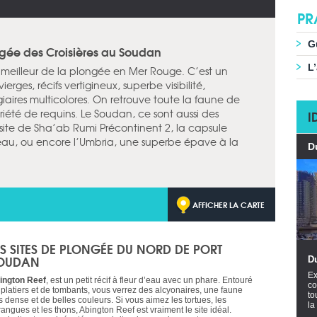
PR
G
ngée des Croisières au Soudan
L
meilleur de la plongée en Mer Rouge. C’est un
ierges, récifs vertigineux, superbe visibilité,
iaires multicolores. On retrouve toute la faune de
riété de requins. Le Soudan, ce sont aussi des
I
ite de Sha’ab Rumi Précontinent 2, la capsule
eau, ou encore l’Umbria, une superbe épave à la
D
AFFICHER LA CARTE
ES SITES DE PLONGÉE DU NORD DE PORT
OUDAN
D
Ex
ington Reef
, est un petit récif à fleur d’eau avec un phare. Entouré
co
 platiers et de tombants, vous verrez des alcyonaires, une faune
to
s dense et de belles couleurs. Si vous aimez les tortues, les
la
angues et les thons, Abington Reef est vraiment le site idéal.