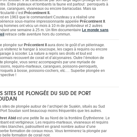
 Port soudan. Il se caractérise par son large lagon protégé en son
tre. Entre plateaux et tombants la faune est partout : perroquets à
sse, carangues, vivaneaux ou encore barracudas. Mais sa
ticularité c’est
Précontinent II.
est en 1963 que le commandant Cousteau y a réalisé une
périence sous-marine impressionnante appelée
Précontinent II
.
nq hommes ont vécu un mois à 10 m de profondeur et 2 autres
ndant une semaine à 25 m. Un film documentaire
Le monde sans
eil
retrace cette aventure hors du commun.
e plongée sur
Précontient II
aura donc le goût d’un pèlerinage.
us visiterez le hangar à soucoupe, les cages à requins ou encore
garage à scooter. La nature a repris ses droits et tout est
sormais recouvert de corail et d’alcyonaires. Outre l’émotion de
tte plongée, vous serez accompagnés par une myriade de
issons, requins-marteaux, carangues, poissons-perroquets,
rroquets à bosse, poissons-cochers, etc.… Superbe plongée en
spective !
ES SITES DE PLONGÉE DU SUD DE PORT
OUDAN
s sites de plongée autour de l’archipel de Suakin, situés au Sud
 Port Soudan sont beaucoup moins fréquentés que les autres.
hret Abid
est une petite île au Nord de la frontière Érythréenne. Le
mbant est vertigineux. Les requins-marteaux, vivaneaux et requins
intes blanches, patrouillent en grand nombre autour d’une
perbe formation de coraux mous. Vous terminerez la plongée par
 belle formation de corail noir.