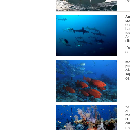
L’
An
sp
de
ba
tou
An
sit
L’a
de
Me
plu
déc
sép
de
Sa
du
ma
l’
ca
mu