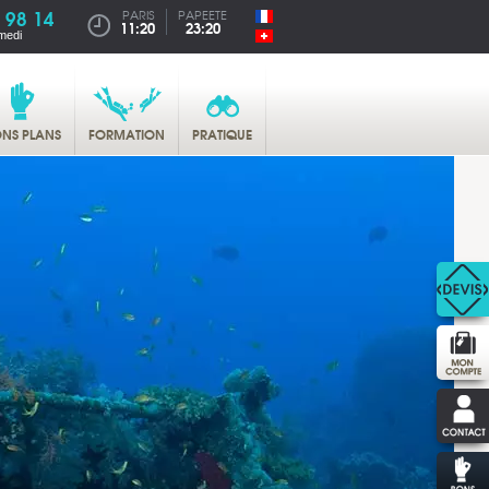
 98 14
PARIS
PAPEETE
11:20
23:20
medi
NS PLANS
FORMATION
PRATIQUE