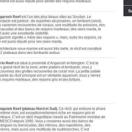
endroit est aussi réputé pour abriter des requins-marteaux.
S
garosh Reef
est l’un des plus beaux sites au Soudan. Le
ectacle est partout : de superbes alcyonaires, un tombant coloré,
s cavernes recouvertes de coraux, une multitude de poissons, des
rracudas et des bancs de requins-marteaux, des raies manta, le
t avec une excellente visibilité.
garosh signifie « mère des requins », mais, outre les requins, ce
e est aussi réputé pour ses raies manta.
rchitecture sous-marine est aussi très belle, le récif est constitué
 2 plateaux dans des tombants autour.
rlo Reef
est situé à proximité d’Angarosh et Abington. C’est le
s grand récif de la zone, entre platiers et tombants, vous y
ouvrirez des grottes recouvertes de corail noir. La petite patate
arée du récif principal est un véritable aquarium, vous y verrez
s requins-marteaux, des requins gris et des tortues.
nganeb Reef (plateau Nord et Sud).
Ce récif, qui entoure le phare
 même nom, est exceptionnellement riche en requins gris et
rteaux. C’est un atoll magnifique classé au Patrimoine mondial de
UNESCO depuis 1990. Vous y croiserez aussi des bancs de
rangues ou barracudas, des mérous, des napoléons, des
rènes, mais aussi une multitude de nudibranches. C’est