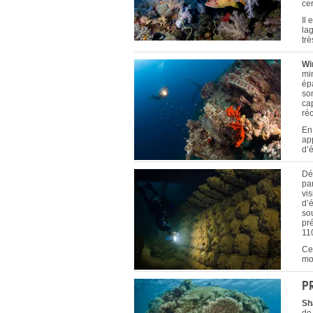
ce
Il 
lag
trè
Wi
mi
ép
so
ca
ré
En
app
d’
Dé
pa
vis
d’
so
pré
110
Ce
mo
P
Sh