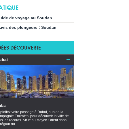
ATIQUE
uide de voyage au Soudan
’avis des plongeurs : Soudan
DÉES DÉCOUVERTE
ubai
ubai
ploitez votre passage à Dubai, hub de la
mpagnie Emirates, pour découvrir la ville de
us les records. Situé au Moyen-Orient dans
 région du ...