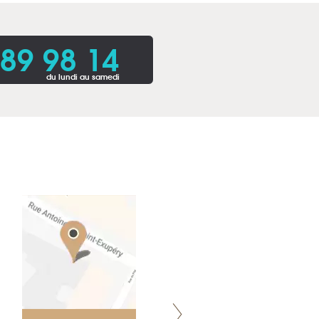
 89 98 14
du lundi au samedi