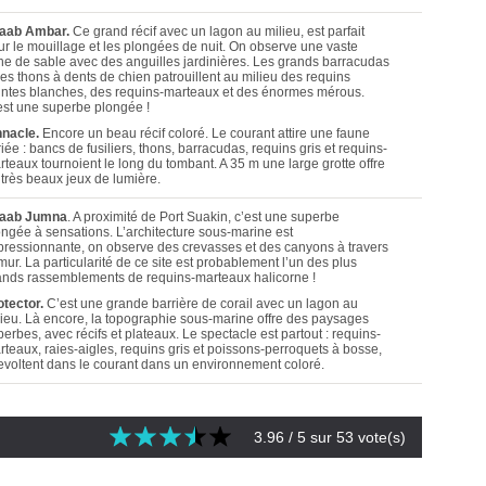
aab Ambar.
Ce grand récif avec un lagon au milieu, est parfait
ur le mouillage et les plongées de nuit. On observe une vaste
ne de sable avec des anguilles jardinières. Les grands barracudas
les thons à dents de chien patrouillent au milieu des requins
intes blanches, des requins-marteaux et des énormes mérous.
est une superbe plongée !
nnacle.
Encore un beau récif coloré. Le courant attire une faune
iée : bancs de fusiliers, thons, barracudas, requins gris et requins-
rteaux tournoient le long du tombant. A 35 m une large grotte offre
 très beaux jeux de lumière.
aab Jumna
. A proximité de Port Suakin, c’est une superbe
ongée à sensations. L’architecture sous-marine est
pressionnante, on observe des crevasses et des canyons à travers
mur. La particularité de ce site est probablement l’un des plus
ands rassemblements de requins-marteaux halicorne !
otector.
C’est une grande barrière de corail avec un lagon au
lieu. Là encore, la topographie sous-marine offre des paysages
erbes, avec récifs et plateaux. Le spectacle est partout : requins-
rteaux, raies-aigles, requins gris et poissons-perroquets à bosse,
revoltent dans le courant dans un environnement coloré.
3.96
/ 5 sur
53
vote(s)