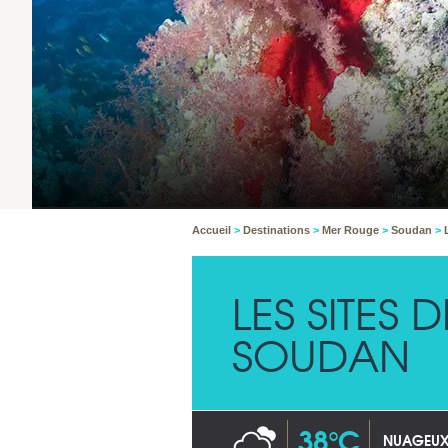
Accueil
>
Destinations
>
Mer Rouge
>
Soudan
>
LES SITES
SOUDAN
38°C
NUAGEU