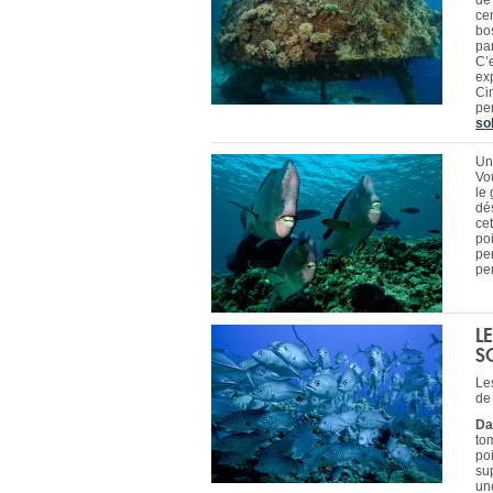
de
cen
bo
par
C’
ex
Ci
pe
sol
Un
Vo
le 
dé
ce
po
pe
per
L
S
Le
de
Da
to
po
su
une