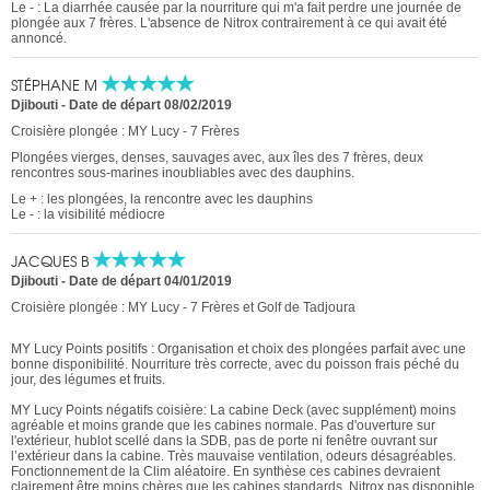
Le - : La diarrhée causée par la nourriture qui m'a fait perdre une journée de
plongée aux 7 frères. L'absence de Nitrox contrairement à ce qui avait été
annoncé.
STÉPHANE M
Djibouti
-
Date de départ 08/02/2019
Croisière plongée : MY Lucy - 7 Frères
Plongées vierges, denses, sauvages avec, aux îles des 7 frères, deux
rencontres sous-marines inoubliables avec des dauphins.
Le + : les plongées, la rencontre avec les dauphins
Le - : la visibilité médiocre
JACQUES B
Djibouti
-
Date de départ 04/01/2019
Croisière plongée : MY Lucy - 7 Frères et Golf de Tadjoura
MY Lucy Points positifs : Organisation et choix des plongées parfait avec une
bonne disponibilité. Nourriture très correcte, avec du poisson frais péché du
jour, des légumes et fruits.
MY Lucy Points négatifs coisière: La cabine Deck (avec supplément) moins
agréable et moins grande que les cabines normale. Pas d'ouverture sur
l'extérieur, hublot scellé dans la SDB, pas de porte ni fenêtre ouvrant sur
l’extérieur dans la cabine. Très mauvaise ventilation, odeurs désagréables.
Fonctionnement de la Clim aléatoire. En synthèse ces cabines devraient
clairement être moins chères que les cabines standards. Nitrox pas disponible