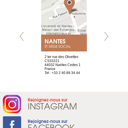
NEUVE
NANTES
GENÈV
ET SIÈGE SOCIAL
a-shop
2 ter rue des Olivettes
rue de Montc
el, 106
CS33221
1207 Genèv
neuve
44032 Nantes Cedex 1
Suisse
France
Tel : +41 22 
1 965 65 00
Tel : +33 2 40 89 34 44
Rejoignez-nous sur
INSTAGRAM
Rejoignez-nous sur
FACEBOOK