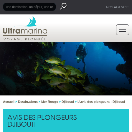
NOS AGENCES
VOYAGE PLONGÉE
Accueil
>
Destinations
>
Mer Rouge
>
Djibouti
>
L’avis des plongeurs : Djibouti
AVIS DES PLONGEURS
DJIBOUTI