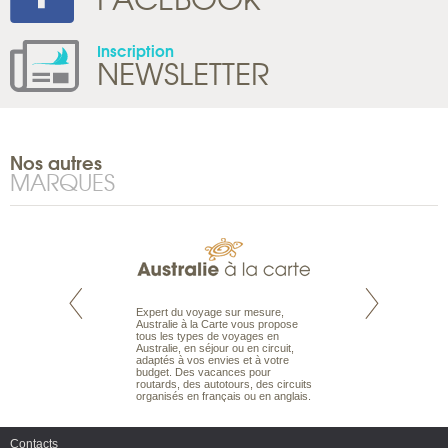
Inscription
NEWSLETTER
Nos autres
MARQUES
te est le spécialiste
Expert du voyage sur mesure,
Parce qu’ils sont
 le Pacifique.
Australie à la Carte vous propose
passionnés d’anim
bout du monde, en
tous les types de voyages en
sauvage, l’équipe d
sière, pour
Australie, en séjour ou en circuit,
carte comprend vos
ples et des îles
adaptés à vos envies et à votre
à votre service so
prenants, en hôtels
budget. Des vacances pour
voyage à la carte 
dans des pensions
routards, des autotours, des circuits
bâtir un safari à l
organisés en français ou en anglais.
envies.
Contacts