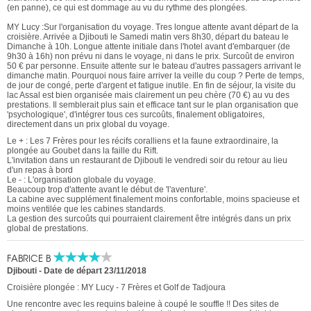
(en panne), ce qui est dommage au vu du rythme des plongées.
MY Lucy :Sur l'organisation du voyage. Tres longue attente avant départ de la
croisière. Arrivée a Djibouti le Samedi matin vers 8h30, départ du bateau le
Dimanche à 10h. Longue attente initiale dans l'hotel avant d'embarquer (de
9h30 à 16h) non prévu ni dans le voyage, ni dans le prix. Surcoût de environ
50 € par personne. Ensuite attente sur le bateau d'autres passagers arrivant le
dimanche matin. Pourquoi nous faire arriver la veille du coup ? Perte de temps,
de jour de congé, perte d'argent et fatigue inutile. En fin de séjour, la visite du
lac Assal est bien organisée mais clairement un peu chère (70 €) au vu des
prestations. Il semblerait plus sain et efficace tant sur le plan organisation que
'psychologique', d'intégrer tous ces surcoûts, finalement obligatoires,
directement dans un prix global du voyage.
Le + : Les 7 Frères pour les récifs coralliens et la faune extraordinaire, la
plongée au Goubet dans la faille du Rift.
L'invitation dans un restaurant de Djibouti le vendredi soir du retour au lieu
d'un repas à bord
Le - : L'organisation globale du voyage.
Beaucoup trop d'attente avant le début de 'l'aventure'.
La cabine avec supplément finalement moins confortable, moins spacieuse et
moins ventilée que les cabines standards.
La gestion des surcoûts qui pourraient clairement être intégrés dans un prix
global de prestations.
FABRICE B
Djibouti
-
Date de départ 23/11/2018
Croisière plongée : MY Lucy - 7 Frères et Golf de Tadjoura
Une rencontre avec les requins baleine à coupé le souffle !! Des sites de