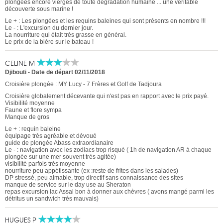
plongées encore vierges de toute dégradation humaine ... une véritable
découverte sous marine !
Le + : Les plongées et les requins baleines qui sont présents en nombre !!!
Le - : L'excursion du dernier jour.
La nourriture qui était très grasse en général.
Le prix de la bière sur le bateau !
CELINE M
Djibouti
-
Date de départ 02/11/2018
Croisière plongée : MY Lucy - 7 Frères et Golf de Tadjoura
Croisière globalement décevante qui n'est pas en rapport avec le prix payé.
Visibilité moyenne
Faune et flore sympa
Manque de gros
Le + : requin baleine
équipage très agréable et dévoué
guide de plongée Abass extraordianaire
Le - : navigation avec les zodiacs trop risqué ( 1h de navigation AR à chaque
plongée sur une mer souvent très agitée)
visibilité parfois très moyenne
nourriture peu appétissante (ex :reste de frites dans les salades)
DP stressé, peu aimable, trop directif sans connaissance des sites
manque de service sur le day use au Sheraton
repas excursion lac Assal bon à donner aux chèvres ( avons mangé parmi les
détritus un sandwich très mauvais)
HUGUES P